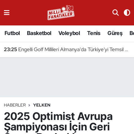
Atıcılık
Futbol
Basketbol
Voleybol
Tenis
Güreş
B
Atletizm
23:25
Engelli Golf Millileri Almanya'da Türkiye'yi Temsil Edecek
Badminton
Basketbol
Beyzbol
Bilardo
HABERLER
YELKEN
2025 Optimist Avrupa
Binicilik
Şampiyonası İçin Geri
Bisiklet