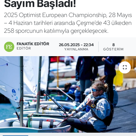
Sayım Başladı!
Bocce Bowling Dart
2025 Optimist European Championship, 28 Mayıs
– 4 Haziran tarihleri arasında Çeşme’de 43 ülkeden
Boks
258 sporcunun katılımıyla gerçekleşecek.
Briç
FANATIK EDITÖR
26.05.2025 - 22:34
8
EDITÖR
YAYINLANMA
GÖSTERIM
Buz Hokeyi
Buz Pateni
Çim Hokeyi
Cimnastik
Curling
Dağcılık