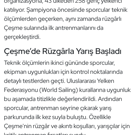
organizasyona, 43 ülkeden 258 genç yelkenci
Güreş
katılıyor. Şampiyona öncesinde sporcular teknik
Halter
ölçümlerden geçerken, aynı zamanda rüzgârlı
Çeşme sularında ilk antrenmanlarını da
Hava Sporları
gerçekleştirdi.
Hentbol
Çeşme’de Rüzgârla Yarış Başladı
Teknik ölçümlerin ikinci gününde sporcular,
İşitme Engelli Sporcular
ekipman uygunlukları için kontrol noktalarında
Judo ve Kuraş
detaylı testlerden geçti. Uluslararası Yelken
Federasyonu (World Sailing) kurallarına uygunluk
Kano ve Rafting
bu aşamada titizlikle değerlendirildi. Ardından
sporcular, antrenman seyrine çıkarak yarış
Karate
parkurunda ilk kez suyla buluştu. Özellikle
Kayak
Çeşme'nin rüzgâr ve akıntı koşulları, yarışçılar için