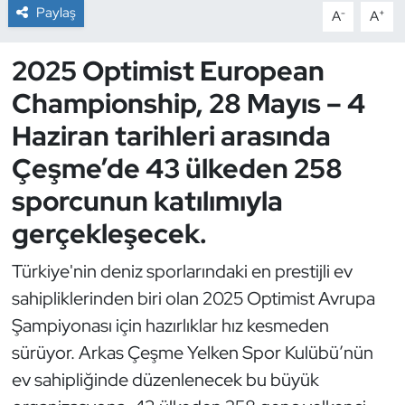
Paylaş
-
+
A
A
Dans Sporları
2025 Optimist European
Dövüş Sanatı
Championship, 28 Mayıs – 4
Haziran tarihleri arasında
E-Spor
Çeşme’de 43 ülkeden 258
Eskrim
sporcunun katılımıyla
gerçekleşecek.
Futbol
Türkiye'nin deniz sporlarındaki en prestijli ev
Futsal
sahipliklerinden biri olan 2025 Optimist Avrupa
Genel
Şampiyonası için hazırlıklar hız kesmeden
sürüyor. Arkas Çeşme Yelken Spor Kulübü’nün
Golf
ev sahipliğinde düzenlenecek bu büyük