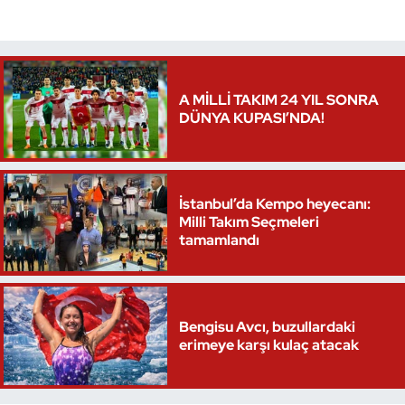
Triatlon
Voleybol
A MİLLİ TAKIM 24 YIL SONRA
DÜNYA KUPASI’NDA!
Vücut Geliştirme Fitness
Wushu Kungfu
İstanbul’da Kempo heyecanı:
Yelken
Milli Takım Seçmeleri
tamamlandı
Yüzme
Bengisu Avcı, buzullardaki
erimeye karşı kulaç atacak