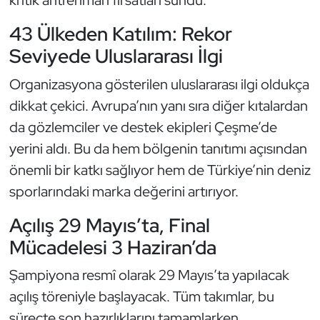
kritik antrenman fırsatları sundu.
Kempo
43 Ülkeden Katılım: Rekor
Kick Boks
Seviyede Uluslararası İlgi
Organizasyona gösterilen uluslararası ilgi oldukça
Kürek
dikkat çekici. Avrupa’nın yanı sıra diğer kıtalardan
Masa Tenisi
da gözlemciler ve destek ekipleri Çeşme’de
yerini aldı. Bu da hem bölgenin tanıtımı açısından
Modern Pentatlon
önemli bir katkı sağlıyor hem de Türkiye’nin deniz
sporlarındaki marka değerini artırıyor.
Motor Sporları
Açılış 29 Mayıs’ta, Final
Muay Thai
Mücadelesi 3 Haziran’da
Okçuluk
Şampiyona resmî olarak 29 Mayıs’ta yapılacak
açılış töreniyle başlayacak. Tüm takımlar, bu
Optimist
süreçte son hazırlıklarını tamamlarken