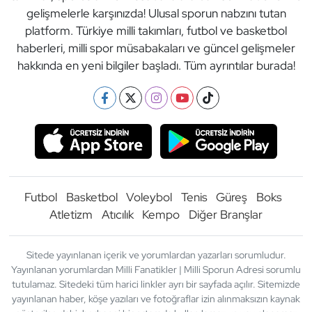
gelişmelerle karşınızda! Ulusal sporun nabzını tutan
platform. Türkiye milli takımları, futbol ve basketbol
haberleri, milli spor müsabakaları ve güncel gelişmeler
hakkında en yeni bilgiler başladı. Tüm ayrıntılar burada!
Futbol
Basketbol
Voleybol
Tenis
Güreş
Boks
Atletizm
Atıcılık
Kempo
Diğer Branşlar
Sitede yayınlanan içerik ve yorumlardan yazarları sorumludur.
Yayınlanan yorumlardan Milli Fanatikler | Milli Sporun Adresi sorumlu
tutulamaz. Sitedeki tüm harici linkler ayrı bir sayfada açılır. Sitemizde
yayınlanan haber, köşe yazıları ve fotoğraflar izin alınmaksızın kaynak