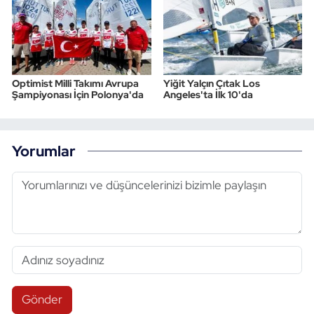
Optimist Milli Takımı Avrupa
Yiğit Yalçın Çıtak Los
Şampiyonası İçin Polonya'da
Angeles'ta İlk 10'da
Yorumlar
Gönder