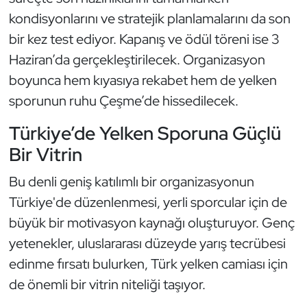
kondisyonlarını ve stratejik planlamalarını da son
Oryantiring
bir kez test ediyor. Kapanış ve ödül töreni ise 3
Özel Sporcular
Haziran’da gerçekleştirilecek. Organizasyon
boyunca hem kıyasıya rekabet hem de yelken
Paralimpik
sporunun ruhu Çeşme’de hissedilecek.
Ragbi
Türkiye’de Yelken Sporuna Güçlü
Bir Vitrin
Satranç
Bu denli geniş katılımlı bir organizasyonun
Su Topu
Türkiye'de düzenlenmesi, yerli sporcular için de
büyük bir motivasyon kaynağı oluşturuyor. Genç
Sualtı Sporları
yetenekler, uluslararası düzeyde yarış tecrübesi
edinme fırsatı bulurken, Türk yelken camiası için
Tekvando
de önemli bir vitrin niteliği taşıyor.
Tenis