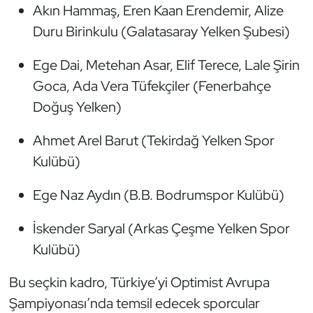
Akın Hammaş, Eren Kaan Erendemir, Alize
Oryantiring
Duru Birinkulu (Galatasaray Yelken Şubesi)
Özel Sporcular
Ege Dai, Metehan Asar, Elif Terece, Lale Şirin
Goca, Ada Vera Tüfekçiler (Fenerbahçe
Paralimpik
Doğuş Yelken)
Ragbi
Ahmet Arel Barut (Tekirdağ Yelken Spor
Kulübü)
Satranç
Ege Naz Aydın (B.B. Bodrumspor Kulübü)
Su Topu
İskender Saryal (Arkas Çeşme Yelken Spor
Sualtı Sporları
Kulübü)
Tekvando
Bu seçkin kadro, Türkiye’yi Optimist Avrupa
Şampiyonası’nda temsil edecek sporcular
Tenis