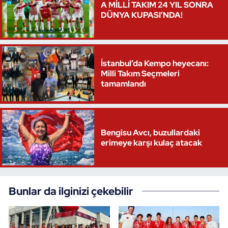
A MİLLİ TAKIM 24 YIL SONRA
DÜNYA KUPASI’NDA!
İstanbul’da Kempo heyecanı:
Milli Takım Seçmeleri
tamamlandı
Bengisu Avcı, buzullardaki
erimeye karşı kulaç atacak
Bunlar da ilginizi çekebilir