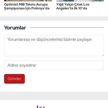
Optimist Milli Takımı Avrupa
Yiğit Yalçın Çıtak Los
Şampiyonası İçin Polonya'da
Angeles'ta İlk 10'da
Yorumlar
Gönder