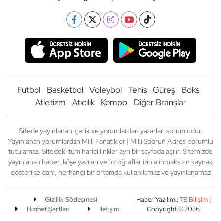
Futbol
Basketbol
Voleybol
Tenis
Güreş
Boks
Atletizm
Atıcılık
Kempo
Diğer Branşlar
Sitede yayınlanan içerik ve yorumlardan yazarları sorumludur.
Yayınlanan yorumlardan Milli Fanatikler | Milli Sporun Adresi sorumlu
tutulamaz. Sitedeki tüm harici linkler ayrı bir sayfada açılır. Sitemizde
yayınlanan haber, köşe yazıları ve fotoğraflar izin alınmaksızın kaynak
gösterilse dahi, herhangi bir ortamda kullanılamaz ve yayınlanamaz
Gizlilik Sözleşmesi
Haber Yazılımı:
TE Bilişim
|
Hizmet Şartları
İletişim
Copyright © 2026