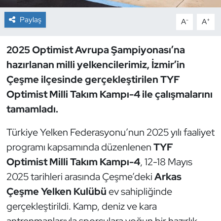
Paylaş
-
+
A
A
Dans Sporları
Dövüş Sanatı
2025 Optimist Avrupa Şampiyonası’na
hazırlanan milli yelkencilerimiz, İzmir’in
E-Spor
Çeşme ilçesinde gerçekleştirilen TYF
Optimist Milli Takım Kampı-4 ile çalışmalarını
Eskrim
tamamladı.
Futbol
Türkiye Yelken Federasyonu’nun 2025 yılı faaliyet
programı kapsamında düzenlenen
TYF
Futsal
Optimist Milli Takım Kampı-4
, 12-18 Mayıs
Genel
2025 tarihleri arasında Çeşme’deki
Arkas
Çeşme Yelken Kulübü
ev sahipliğinde
Golf
gerçekleştirildi. Kamp, deniz ve kara