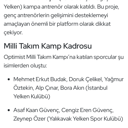
Kempo
Yelken) kampa antrenör olarak katıldı. Bu proje,
genç antrenörlerin gelişimini desteklemeyi
Kick Boks
amaçlayan önemli bir platform olarak dikkat
çekiyor.
Kürek
Milli Takım Kamp Kadrosu
Masa Tenisi
Optimist Milli Takım Kampı’na katılan sporcular şu
Modern Pentatlon
isimlerden oluştu:
Motor Sporları
Mehmet Erkut Budak, Doruk Çelikel, Yağmur
Öztekin, Alp Çınar, Bora Akın (İstanbul
Muay Thai
Yelken Kulübü)
Okçuluk
Asaf Kaan Güvenç, Cengiz Eren Güvenç,
Zeynep Özer (Yalıkavak Yelken Spor Kulübü)
Optimist