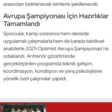
arasından belirlenecek isimlerle şekillenecek.
Triatlon
Avrupa Şampiyonası İçin Hazırlıklar
Tamamlandı
Voleybol
Sporcular, kamp süresince hem denizde
Vücut Geliştirme Fitness
uygulamalı çalışmalarla hem de karada taktiksel
analizlerle 2025 Optimist Avrupa Şampiyonası’na
Wushu Kungfu
odaklandı. Antrenör gözetiminde
Yelken
gerçekleştirilen programda teknik gelişim,
koordinasyon, kondisyon ve yarış psikolojisine
Yüzme
yönelik özel çalışmalar yapıldı.