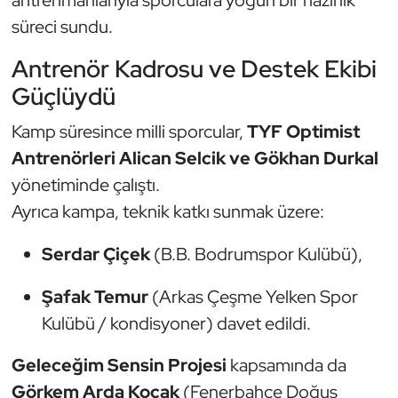
antrenmanlarıyla sporculara yoğun bir hazırlık
Güreş
süreci sundu.
Halter
Antrenör Kadrosu ve Destek Ekibi
Güçlüydü
Hava Sporları
Kamp süresince milli sporcular,
TYF Optimist
Hentbol
Antrenörleri Alican Selcik ve Gökhan Durkal
yönetiminde çalıştı.
İşitme Engelli Sporcular
Ayrıca kampa, teknik katkı sunmak üzere:
Judo ve Kuraş
Serdar Çiçek
(B.B. Bodrumspor Kulübü),
Kano ve Rafting
Şafak Temur
(Arkas Çeşme Yelken Spor
Kulübü / kondisyoner) davet edildi.
Karate
Geleceğim Sensin Projesi
kapsamında da
Kayak
Görkem Arda Koçak
(Fenerbahçe Doğuş