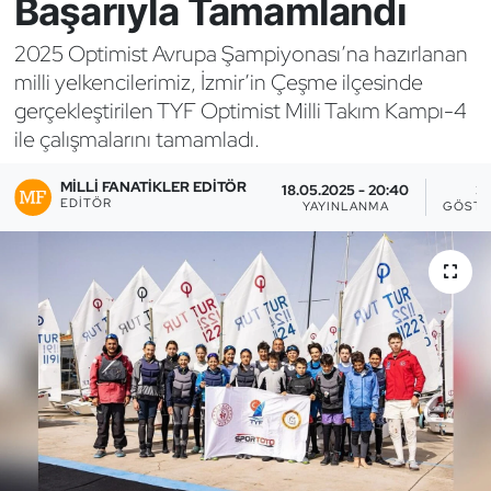
Başarıyla Tamamlandı
Bocce Bowling Dart
2025 Optimist Avrupa Şampiyonası’na hazırlanan
milli yelkencilerimiz, İzmir’in Çeşme ilçesinde
Boks
gerçekleştirilen TYF Optimist Milli Takım Kampı-4
ile çalışmalarını tamamladı.
Briç
MILLI FANATIKLER EDITÖR
18.05.2025 - 20:40
3
Buz Hokeyi
EDITÖR
YAYINLANMA
GÖSTE
Buz Pateni
Çim Hokeyi
Cimnastik
Curling
Dağcılık