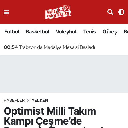
Atıcılık
Futbol
Basketbol
Voleybol
Tenis
Güreş
B
Atletizm
00:54
Trabzon'da Madalya Mesaisi Başladı
Badminton
Basketbol
Beyzbol
Bilardo
HABERLER
YELKEN
Optimist Milli Takım
Binicilik
Kampı Çeşme’de
Bisiklet