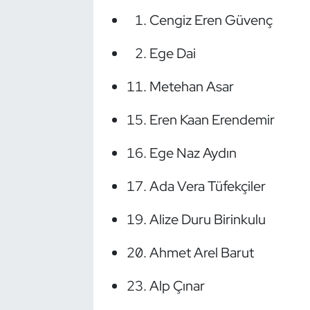
Cengiz Eren Güvenç
Oryantiring
Ege Dai
Özel Sporcular
Metehan Asar
Paralimpik
Eren Kaan Erendemir
Ragbi
Ege Naz Aydın
Satranç
Ada Vera Tüfekçiler
Su Topu
Alize Duru Birinkulu
Sualtı Sporları
Ahmet Arel Barut
Tekvando
Alp Çınar
Tenis