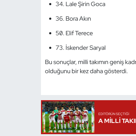
Lale Şirin Goca
Triatlon
Bora Akın
Voleybol
Elif Terece
Vücut Geliştirme Fitness
İskender Saryal
Wushu Kungfu
Bu sonuçlar, milli takımın geniş ka
olduğunu bir kez daha gösterdi.
Yelken
Yüzme
EDITÖRÜN SEÇTIĞI
A MİLLİ TAK