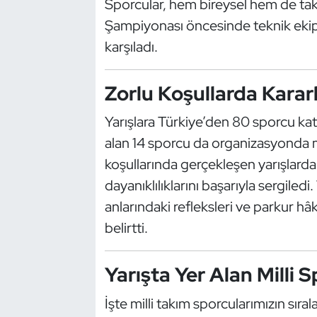
Sporcular, hem bireysel hem de ta
Kempo
Şampiyonası öncesinde teknik ekip 
karşıladı.
Kick Boks
Kürek
Zorlu Koşullarda Karar
Yarışlara Türkiye’den 80 sporcu kat
Masa Tenisi
alan 14 sporcu da organizasyonda m
Modern Pentatlon
koşullarında gerçekleşen yarışlarda s
dayanıklılıklarını başarıyla sergiledi.
Motor Sporları
anlarındaki refleksleri ve parkur 
belirtti.
Muay Thai
Okçuluk
Yarışta Yer Alan Milli 
Optimist
İşte milli takım sporcularımızın sıral