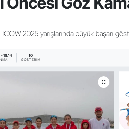
 Öncesi Göz Kama
kas ICOW 2025 yarışlarında büyük başarı gö
- 18:14
10
ANMA
GÖSTERIM