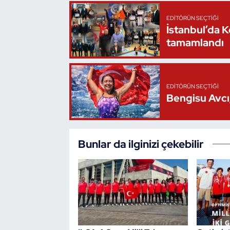
EDITÖRÜN SEÇTIĞI
İstanbul’da 
tamamlandı
EDITÖRÜN SEÇTIĞI
Bengisu Avcı,
Bunlar da ilginizi çekebilir