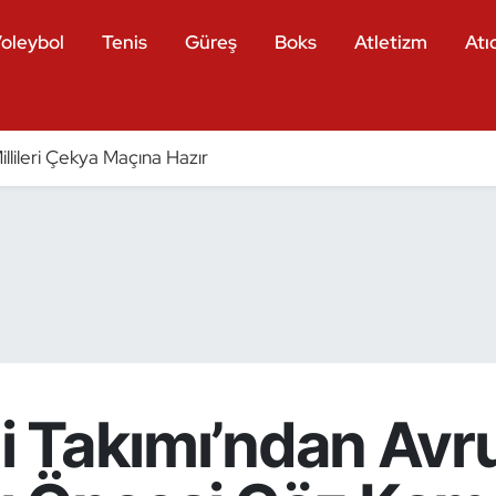
oleybol
Tenis
Güreş
Boks
Atletizm
Atıc
llileri Çekya Maçına Hazır
li Takımı’ndan Avr