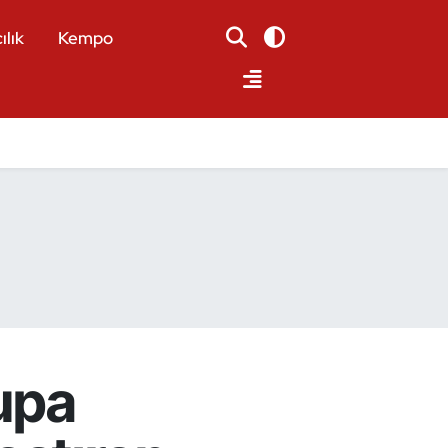
ılık
Kempo
upa