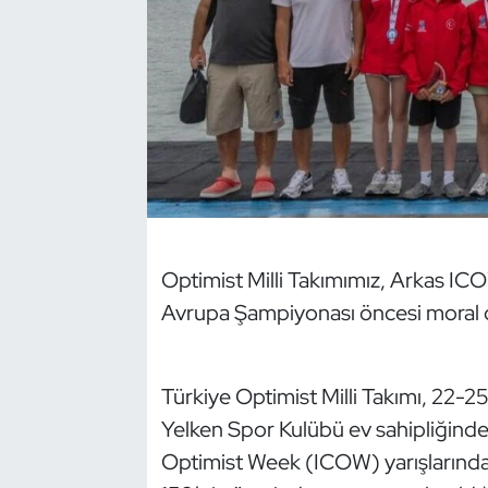
Dans Sporları
Dövüş Sanatı
E-Spor
Eskrim
Futbol
Optimist Milli Takımımız, Arkas IC
Avrupa Şampiyonası öncesi moral 
Futsal
Genel
Türkiye Optimist Milli Takımı, 22-2
Yelken Spor Kulübü ev sahipliğind
Golf
Optimist Week (ICOW) yarışlarında 