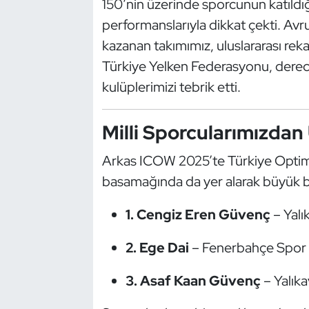
150’nin üzerinde sporcunun katıldığ
Güreş
performanslarıyla dikkat çekti. A
Halter
kazanan takımımız, uluslararası re
Türkiye Yelken Federasyonu, derecey
Hava Sporları
kulüplerimizi tebrik etti.
Hentbol
Milli Sporcularımızdan
İşitme Engelli Sporcular
Arkas ICOW 2025’te Türkiye Optimis
basamağında da yer alarak büyük bi
Judo ve Kuraş
1. Cengiz Eren Güvenç
–
Yalı
Kano ve Rafting
2. Ege Dai
–
Fenerbahçe Spor 
Karate
3. Asaf Kaan Güvenç
–
Yalık
Kayak