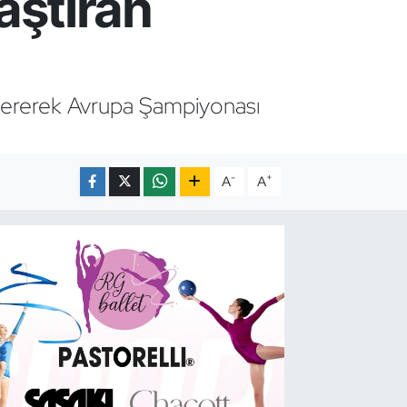
ştıran
stererek Avrupa Şampiyonası
-
+
A
A