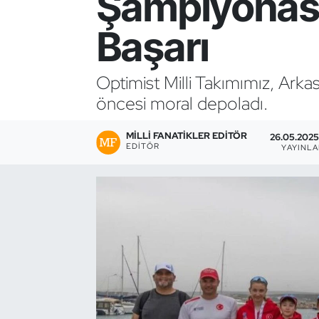
Şampiyonası
Bocce Bowling Dart
Başarı
Boks
Optimist Milli Takımımız, Ar
Briç
öncesi moral depoladı.
Buz Hokeyi
MILLI FANATIKLER EDITÖR
26.05.2025 
EDITÖR
YAYINL
Buz Pateni
Çim Hokeyi
Cimnastik
Curling
Dağcılık