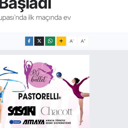
 Başladı
upası'nda ilk maçında ev
-
+
A
A