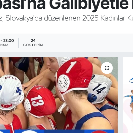
ası’na Galibiyetle
z, Slovakya'da düzenlenen 2025 Kadınlar K
 - 23:00
24
ANMA
GÖSTERIM