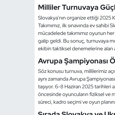
Güreş
Milliler Turnuvaya Güç
Halter
Slovakya’nın organize ettiği 2025 K
Takımımız, ilk sınavında ev sahibi S
Hava Sporları
mücadelede takımımız oyunun her an
galip geldi. Bu sonuç, turnuvaya mora
Hentbol
ekibin taktiksel denemelerine alan a
İşitme Engelli Sporcular
Avrupa Şampiyonası Ön
Judo ve Kuraş
Söz konusu turnuva, millilerimiz aç
aynı zamanda Avrupa Şampiyonası Ele
Kano ve Rafting
taşıyor. 6-8 Haziran 2025 tarihleri
Karate
öncesinde oyuncuların fiziksel ve me
süreci, kadro seçimi ve oyun planın
Kayak
Sırada Slovakya ve Uk