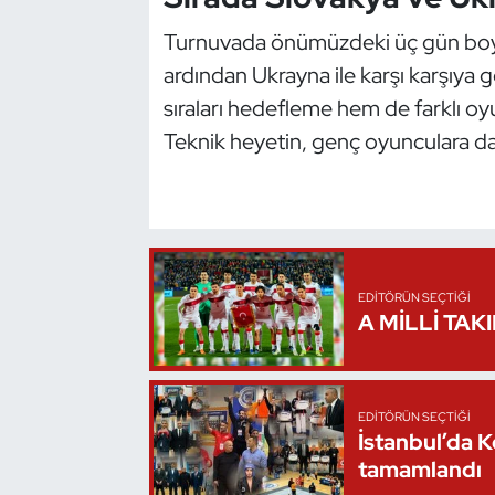
Kempo
Turnuvada önümüzdeki üç gün boyun
ardından Ukrayna ile karşı karşıya 
Kick Boks
sıraları hedefleme hem de farklı o
Kürek
Teknik heyetin, genç oyunculara da
Masa Tenisi
Modern Pentatlon
EDITÖRÜN SEÇTIĞI
Motor Sporları
A MİLLİ TAK
Muay Thai
Okçuluk
EDITÖRÜN SEÇTIĞI
İstanbul’da 
tamamlandı
Optimist