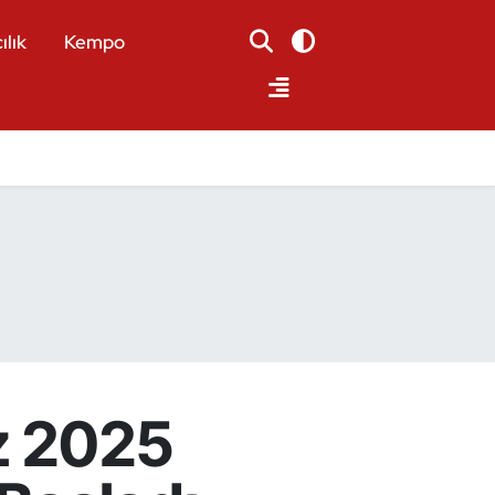
ılık
Kempo
z 2025