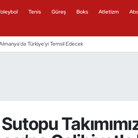
oleybol
Tenis
Güreş
Boks
Atletizm
Atıc
ri Almanya'da Türkiye'yi Temsil Edecek
ın Sutopu Takımımı