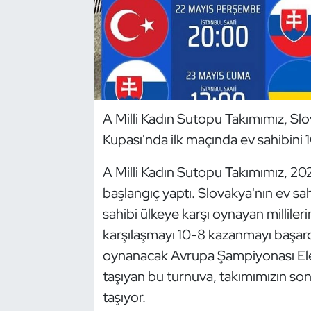
Dans Sporları
Dövüş Sanatı
E-Spor
A Milli Kadın Sutopu Takımımız, S
Kupası'nda ilk maçında ev sahibini 
Eskrim
A Milli Kadın Sutopu Takımımız, 202
Futbol
başlangıç yaptı. Slovakya'nın ev sa
Futsal
sahibi ülkeye karşı oynayan milliler
karşılaşmayı 10-8 kazanmayı başard
Genel
oynanacak Avrupa Şampiyonası Eleme
taşıyan bu turnuva, takımımızın 
Golf
taşıyor.