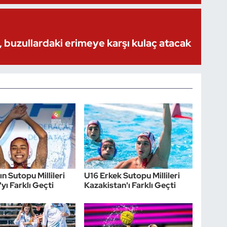
 buzullardaki erimeye karşı kulaç atacak
n Sutopu Millileri
U16 Erkek Sutopu Millileri
yı Farklı Geçti
Kazakistan'ı Farklı Geçti