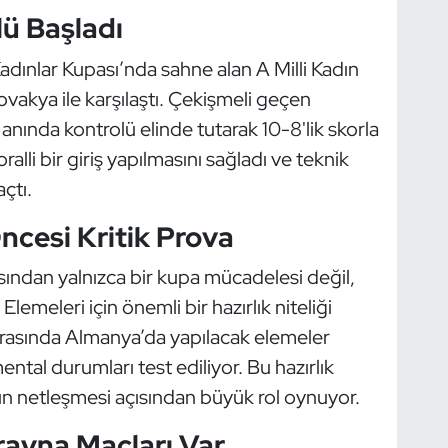
lü Başladı
adınlar Kupası’nda sahne alan A Milli Kadın
lovakya ile karşılaştı. Çekişmeli geçen
ında kontrolü elinde tutarak 10-8'lik skorla
lli bir giriş yapılmasını sağladı ve teknik
çtı.
cesi Kritik Prova
ısından yalnızca bir kupa mücadelesi değil,
meleri için önemli bir hazırlık niteliği
 arasında Almanya’da yapılacak elemeler
ntal durumları test ediliyor. Bu hazırlık
ın netleşmesi açısından büyük rol oynuyor.
rayna Maçları Var