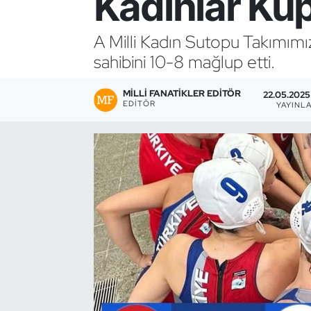
Kadınlar Kup
Bocce Bowling Dart
A Milli Kadın Sutopu Takımımı
sahibini 10-8 mağlup etti.
Boks
MILLI FANATIKLER EDITÖR
Briç
22.05.2025
EDITÖR
YAYINL
Buz Hokeyi
Buz Pateni
Çim Hokeyi
Cimnastik
Curling
Dağcılık