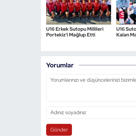
Triatlon
Voleybol
U16 Erkek Sutopu Millileri
U16 Suto
Portekiz'i Mağlup Etti
Kalan Ma
Vücut Geliştirme Fitness
Wushu Kungfu
Yorumlar
Yelken
Yüzme
Gönder