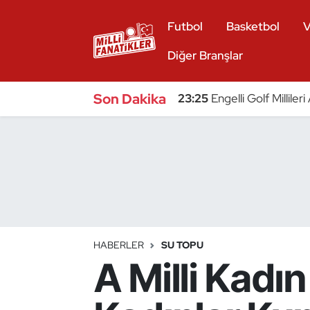
Futbol
Basketbol
V
Atıcılık
Diğer Branşlar
Atletizm
Son Dakika
23:25
Engelli Golf Millile
Badminton
Basketbol
Beyzbol
Bilardo
HABERLER
SU TOPU
A Milli Kad
Binicilik
Bisiklet