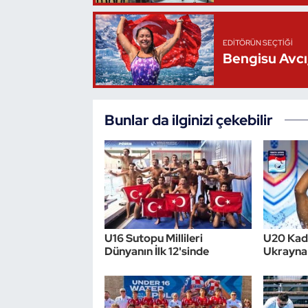
Oryantiring
EDITÖRÜN SEÇTIĞI
Özel Sporcular
Bengisu Avcı,
Paralimpik
Bunlar da ilginizi çekebilir
Ragbi
Satranç
Su Topu
Sualtı Sporları
U16 Sutopu Millileri
U20 Kadı
Dünyanın İlk 12'sinde
Ukrayna'
Tekvando
Tenis