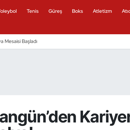
oleybol
Tenis
Güreş
Boks
Atletizm
Atıc
a Mesaisi Başladı
ngün’den Kariyer