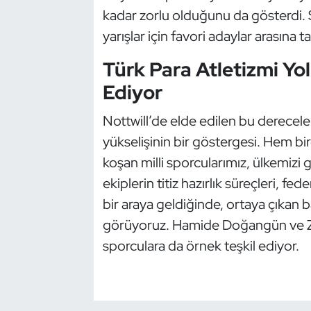
Kempo
kadar zorlu olduğunu da gösterdi. S
yarışlar için favori adaylar arasına ta
Kick Boks
Türk Para Atletizmi Y
Kürek
Ediyor
Masa Tenisi
Nottwill’de elde edilen bu dereceler,
yükselişinin bir göstergesi. Hem bi
Modern Pentatlon
koşan milli sporcularımız, ülkemizi
ekiplerin titiz hazırlık süreçleri, fe
Motor Sporları
bir araya geldiğinde, ortaya çıkan b
görüyoruz. Hamide Doğangün ve Z
Muay Thai
sporculara da örnek teşkil ediyor.
Okçuluk
Optimist