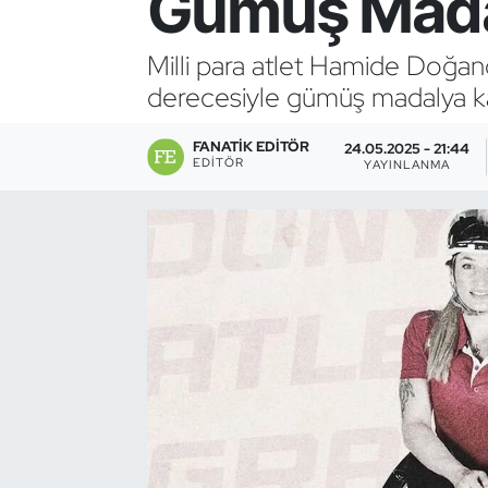
Gümüş Mada
Bocce Bowling Dart
Milli para atlet Hamide Doğa
derecesiyle gümüş madalya k
Boks
FANATIK EDITÖR
Briç
24.05.2025 - 21:44
EDITÖR
YAYINLANMA
Buz Hokeyi
Buz Pateni
Çim Hokeyi
Cimnastik
Curling
Dağcılık