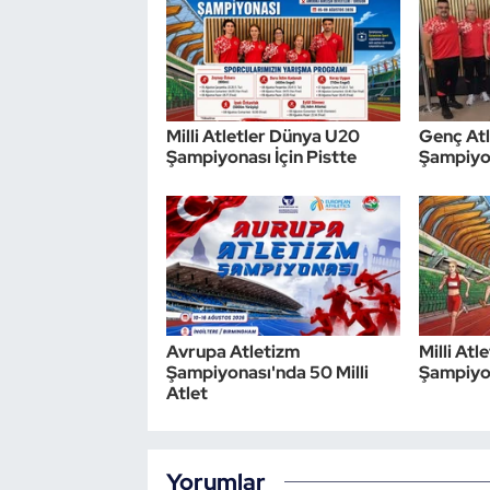
Triatlon
Voleybol
Milli Atletler Dünya U20
Genç Atl
Vücut Geliştirme Fitness
Şampiyonası İçin Pistte
Şampiyon
Wushu Kungfu
Yelken
Yüzme
Avrupa Atletizm
Milli At
Şampiyonası'nda 50 Milli
Şampiyo
Atlet
Yorumlar