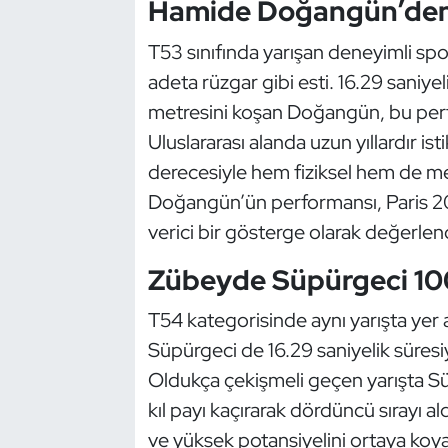
Hamide Doğangün’den Ka
Güreş
T53 sınıfında yarışan deneyimli s
Halter
adeta rüzgar gibi esti. 16.29 saniyel
Hava Sporları
metresini koşan Doğangün, bu per
Uluslararası alanda uzun yıllardır isti
Hentbol
derecesiyle hem fiziksel hem de men
Doğangün’ün performansı, Paris 2
İşitme Engelli Sporcular
verici bir gösterge olarak değerlendi
Judo ve Kuraş
Zübeyde Süpürgeci 10
Kano ve Rafting
T54 kategorisinde aynı yarışta yer a
Süpürgeci de 16.29 saniyelik süresiy
Karate
Oldukça çekişmeli geçen yarışta S
kıl payı kaçırarak dördüncü sırayı 
Kayak
ve yüksek potansiyelini ortaya koy