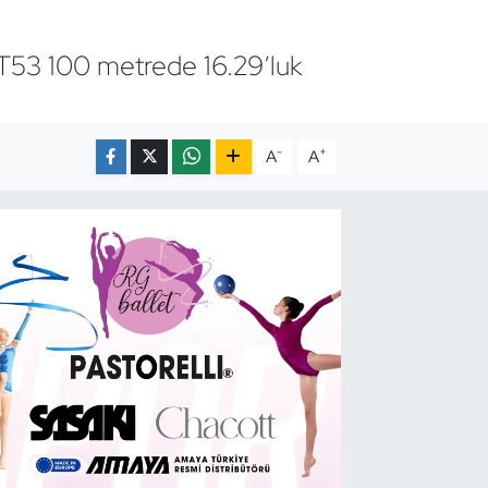
 T53 100 metrede 16.29’luk
-
+
A
A