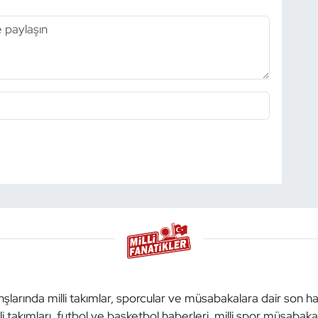
anşlarında milli takımlar, sporcular ve müsabakalara dair son h
li takımları, futbol ve basketbol haberleri, milli spor müsabak