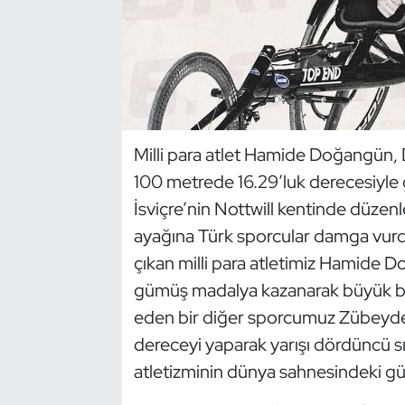
Dans Sporları
Dövüş Sanatı
E-Spor
Milli para atlet Hamide Doğangün,
100 metrede 16.29’luk derecesiyle
Eskrim
İsviçre’nin Nottwill kentinde düzen
Futbol
ayağına Türk sporcular damga vurdu
çıkan milli para atletimiz Hamide D
Futsal
gümüş madalya kazanarak büyük bir
eden bir diğer sporcumuz Zübeyde
Genel
dereceyi yaparak yarışı dördüncü s
Golf
atletizminin dünya sahnesindeki gü