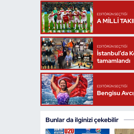
Oryantiring
EDITÖRÜN SEÇTIĞI
A MİLLİ TAK
Özel Sporcular
Paralimpik
EDITÖRÜN SEÇTIĞI
İstanbul’da 
Ragbi
tamamlandı
Satranç
Su Topu
EDITÖRÜN SEÇTIĞI
Bengisu Avcı,
Sualtı Sporları
Tekvando
Bunlar da ilginizi çekebilir
Tenis