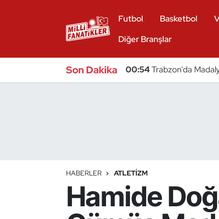
Futbol
Basketbol
V
Atıcılık
Diğer Branşlar
Atletizm
Son Dakika
00:54
Trabzon'da Madaly
Badminton
Basketbol
Beyzbol
Bilardo
HABERLER
ATLETIZM
Hamide Doğa
Binicilik
Bisiklet