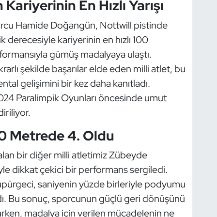
riyerinin En Hızlı Yarışı
porcu Hamide Doğangün, Nottwill pistinde
ik derecesiyle kariyerinin en hızlı 100
formansıyla gümüş madalyaya ulaştı.
krarlı şekilde başarılar elde eden milli atlet, bu
tal gelişimini bir kez daha kanıtladı.
024 Paralimpik Oyunları öncesinde umut
riliyor.
0 Metrede 4. Oldu
lan bir diğer milli atletimiz Zübeyde
le dikkat çekici bir performans sergiledi.
üpürgeci, saniyenin yüzde birleriyle podyumu
aldı. Bu sonuç, sporcunun güçlü geri dönüşünü
arken, madalya için verilen mücadelenin ne