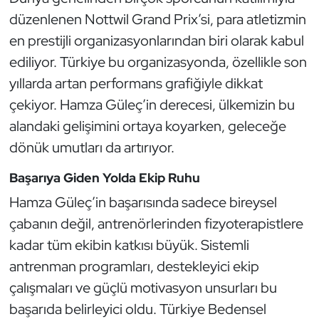
Kempo
düzenlenen Nottwil Grand Prix’si, para atletizmin
en prestijli organizasyonlarından biri olarak kabul
Kick Boks
ediliyor. Türkiye bu organizasyonda, özellikle son
yıllarda artan performans grafiğiyle dikkat
Kürek
çekiyor. Hamza Güleç’in derecesi, ülkemizin bu
Masa Tenisi
alandaki gelişimini ortaya koyarken, geleceğe
dönük umutları da artırıyor.
Modern Pentatlon
Başarıya Giden Yolda Ekip Ruhu
Motor Sporları
Hamza Güleç’in başarısında sadece bireysel
çabanın değil, antrenörlerinden fizyoterapistlere
Muay Thai
kadar tüm ekibin katkısı büyük. Sistemli
antrenman programları, destekleyici ekip
Okçuluk
çalışmaları ve güçlü motivasyon unsurları bu
Optimist
başarıda belirleyici oldu. Türkiye Bedensel