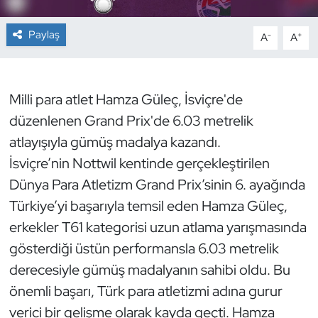
Dans Sporları
Paylaş
-
+
A
A
Dövüş Sanatı
Milli para atlet Hamza Güleç, İsviçre'de
E-Spor
düzenlenen Grand Prix'de 6.03 metrelik
atlayışıyla gümüş madalya kazandı.
Eskrim
İsviçre’nin Nottwil kentinde gerçekleştirilen
Futbol
Dünya Para Atletizm Grand Prix’sinin 6. ayağında
Türkiye’yi başarıyla temsil eden Hamza Güleç,
Futsal
erkekler T61 kategorisi uzun atlama yarışmasında
gösterdiği üstün performansla 6.03 metrelik
Genel
derecesiyle gümüş madalyanın sahibi oldu. Bu
Golf
önemli başarı, Türk para atletizmi adına gurur
verici bir gelişme olarak kayda geçti. Hamza