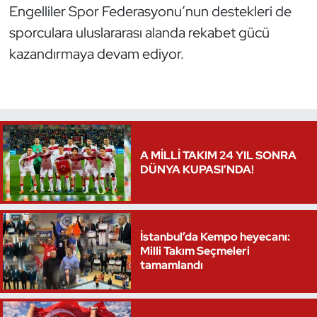
Engelliler Spor Federasyonu’nun destekleri de
Oryantiring
sporculara uluslararası alanda rekabet gücü
kazandırmaya devam ediyor.
Özel Sporcular
Paralimpik
Ragbi
A MİLLİ TAKIM 24 YIL SONRA
Satranç
DÜNYA KUPASI’NDA!
Su Topu
Sualtı Sporları
İstanbul’da Kempo heyecanı:
Milli Takım Seçmeleri
tamamlandı
Tekvando
Tenis