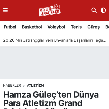
Atıcılık
Futbol
Basketbol
Voleybol
Tenis
Güreş
B
Atletizm
20:26
Milli Satranççılar Yeni Unvanlarla Başarılarını Taçlandırdı
Badminton
Basketbol
Beyzbol
Bilardo
HABERLER
ATLETIZM
Hamza Güleç’ten Dünya
Binicilik
Para Atletizm Grand
Bisiklet