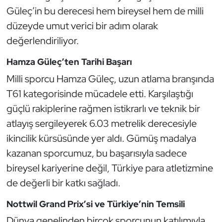
Güreş
Güleç’in bu derecesi hem bireysel hem de milli
düzeyde umut verici bir adım olarak
Halter
değerlendiriliyor.
Hava Sporları
Hamza Güleç’ten Tarihi Başarı
Milli sporcu Hamza Güleç, uzun atlama branşında
Hentbol
T61 kategorisinde mücadele etti. Karşılaştığı
İşitme Engelli Sporcular
güçlü rakiplerine rağmen istikrarlı ve teknik bir
atlayış sergileyerek 6.03 metrelik derecesiyle
Judo ve Kuraş
ikincilik kürsüsünde yer aldı. Gümüş madalya
kazanan sporcumuz, bu başarısıyla sadece
Kano ve Rafting
bireysel kariyerine değil, Türkiye para atletizmine
Karate
de değerli bir katkı sağladı.
Nottwil Grand Prix’si ve Türkiye’nin Temsili
Kayak
Dünya genelinden birçok sporcunun katılımıyla