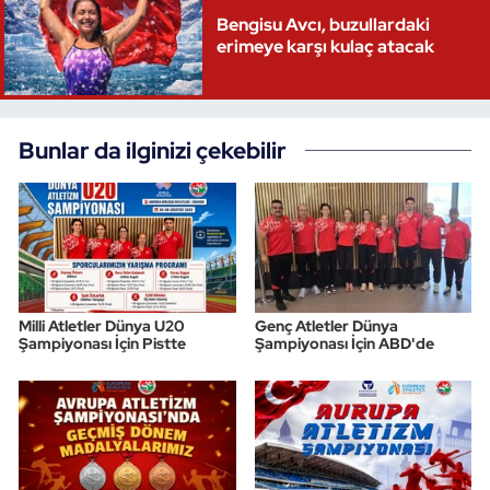
Bengisu Avcı, buzullardaki
Triatlon
erimeye karşı kulaç atacak
Voleybol
Bunlar da ilginizi çekebilir
Vücut Geliştirme Fitness
Wushu Kungfu
Yelken
Yüzme
Milli Atletler Dünya U20
Genç Atletler Dünya
Şampiyonası İçin Pistte
Şampiyonası İçin ABD'de