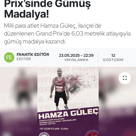
Prix’sinde Gümüş
Madalya!
Bocce Bowling Dart
Milli para atlet Hamza Güleç, İsviçre'de
Boks
düzenlenen Grand Prix'de 6.03 metrelik atlayışıyla
gümüş madalya kazandı.
Briç
FANATIK EDITÖR
23.05.2025 - 22:39
12
Buz Hokeyi
EDITÖR
YAYINLANMA
GÖSTERIM
Buz Pateni
Çim Hokeyi
Cimnastik
Curling
Dağcılık