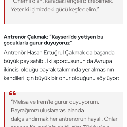
“Önemli olan, kafadaki engeli bitirebilmek.
Oryantiring
Yeter ki içimizdeki gücü keşfedelim.”
Özel Sporcular
Antrenör Çakmak: “Kayseri’de yetişen bu
Paralimpik
çocuklarla gurur duyuyoruz”
Ragbi
Antrenör Hasan Ertuğrul Çakmak da başarıda
büyük pay sahibi. İki sporcusunun da Avrupa
Satranç
ikincisi olduğu bayrak takımında yer almasının
kendileri için büyük bir onur olduğunu söylüyor:
Su Topu
Sualtı Sporları
“Melisa ve İrem’le gurur duyuyorum.
Tekvando
Bayrağımızı uluslararası alanda
dalgalandırmak her antrenörün hayali. Onlar
Tenis