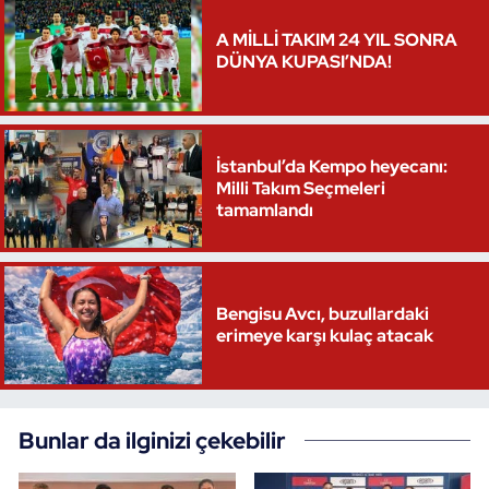
A MİLLİ TAKIM 24 YIL SONRA
DÜNYA KUPASI’NDA!
İstanbul’da Kempo heyecanı:
Milli Takım Seçmeleri
tamamlandı
Bengisu Avcı, buzullardaki
erimeye karşı kulaç atacak
Bunlar da ilginizi çekebilir