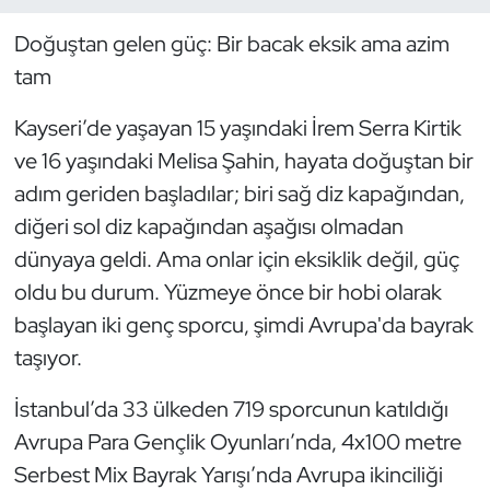
Doğuştan gelen güç: Bir bacak eksik ama azim
Dans Sporları
tam
Dövüş Sanatı
Kayseri’de yaşayan 15 yaşındaki İrem Serra Kirtik
ve 16 yaşındaki Melisa Şahin, hayata doğuştan bir
E-Spor
adım geriden başladılar; biri sağ diz kapağından,
Eskrim
diğeri sol diz kapağından aşağısı olmadan
dünyaya geldi. Ama onlar için eksiklik değil, güç
Futbol
oldu bu durum. Yüzmeye önce bir hobi olarak
başlayan iki genç sporcu, şimdi Avrupa'da bayrak
Futsal
taşıyor.
Genel
İstanbul’da 33 ülkeden 719 sporcunun katıldığı
Avrupa Para Gençlik Oyunları’nda, 4x100 metre
Golf
Serbest Mix Bayrak Yarışı’nda Avrupa ikinciliği