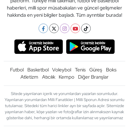
platform. Türkiye milli takımları, futbol ve basketbol
haberleri, milli spor müsabakaları ve güncel gelişmeler
hakkında en yeni bilgiler başladı. Tüm ayrıntılar burada!
Futbol
Basketbol
Voleybol
Tenis
Güreş
Boks
Atletizm
Atıcılık
Kempo
Diğer Branşlar
Sitede yayınlanan içerik ve yorumlardan yazarları sorumludur.
Yayınlanan yorumlardan Milli Fanatikler | Milli Sporun Adresi sorumlu
tutulamaz. Sitedeki tüm harici linkler ayrı bir sayfada açılır. Sitemizde
yayınlanan haber, köşe yazıları ve fotoğraflar izin alınmaksızın kaynak
gösterilse dahi, herhangi bir ortamda kullanılamaz ve yayınlanamaz