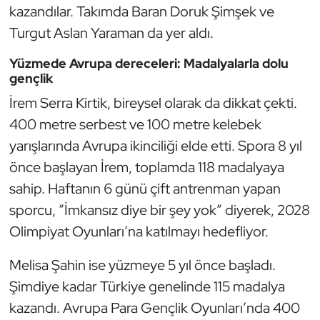
Güreş
kazandılar. Takımda Baran Doruk Şimşek ve
Turgut Aslan Yaraman da yer aldı.
Halter
Yüzmede Avrupa dereceleri: Madalyalarla dolu
Hava Sporları
gençlik
İrem Serra Kirtik, bireysel olarak da dikkat çekti.
Hentbol
400 metre serbest ve 100 metre kelebek
yarışlarında Avrupa ikinciliği elde etti. Spora 8 yıl
İşitme Engelli Sporcular
önce başlayan İrem, toplamda 118 madalyaya
sahip. Haftanın 6 günü çift antrenman yapan
Judo ve Kuraş
sporcu, “İmkansız diye bir şey yok” diyerek, 2028
Kano ve Rafting
Olimpiyat Oyunları’na katılmayı hedefliyor.
Karate
Melisa Şahin ise yüzmeye 5 yıl önce başladı.
Şimdiye kadar Türkiye genelinde 115 madalya
Kayak
kazandı. Avrupa Para Gençlik Oyunları’nda 400