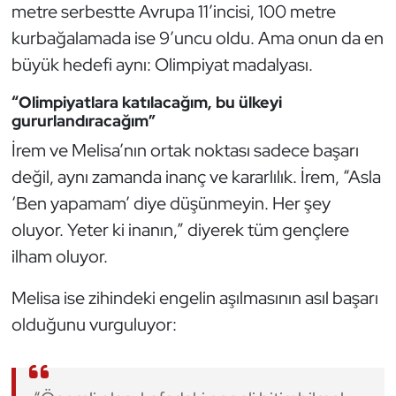
metre serbestte Avrupa 11’incisi, 100 metre
Kempo
kurbağalamada ise 9’uncu oldu. Ama onun da en
Kick Boks
büyük hedefi aynı: Olimpiyat madalyası.
“Olimpiyatlara katılacağım, bu ülkeyi
Kürek
gururlandıracağım”
İrem ve Melisa’nın ortak noktası sadece başarı
Masa Tenisi
değil, aynı zamanda inanç ve kararlılık. İrem, “Asla
Modern Pentatlon
‘Ben yapamam’ diye düşünmeyin. Her şey
oluyor. Yeter ki inanın,” diyerek tüm gençlere
Motor Sporları
ilham oluyor.
Muay Thai
Melisa ise zihindeki engelin aşılmasının asıl başarı
olduğunu vurguluyor:
Okçuluk
Optimist