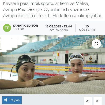
Kayserili paralimpik sporcular İrem ve Melisa,
Bocce Bowling Dart
Avrupa Para Gençlik Oyunları’nda yüzmede
Avrupa ikinciliği elde etti. Hedefleri ise olimpiyatlar.
Boks
FANATIK EDITÖR
15.08.2025 - 13:44
10
EDITÖR
YAYINLANMA
GÖSTERIM
Briç
Buz Hokeyi
Buz Pateni
Çim Hokeyi
Cimnastik
Curling
Paylaş
-
+
A
A
Dağcılık