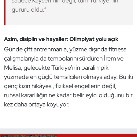
sadece Kayseri’nin değil, tüm Türkiye’nin
gururu oldu.”
Triatlon
Voleybol
Azim, disiplin ve hayaller: Olimpiyat yolu açık
Vücut Geliştirme Fitness
Günde çift antrenmanla, yüzme dışında fitness
çalışmalarıyla da tempolarını sürdüren İrem ve
Wushu Kungfu
Melisa, gelecekte Türkiye’nin paralimpik
Yelken
yüzmede en güçlü temsilcileri olmaya aday. Bu iki
genç kızın hikâyesi, fiziksel engellerin değil,
Yüzme
ruhsal kararlılığın ne kadar belirleyici olduğunu bir
kez daha ortaya koyuyor.