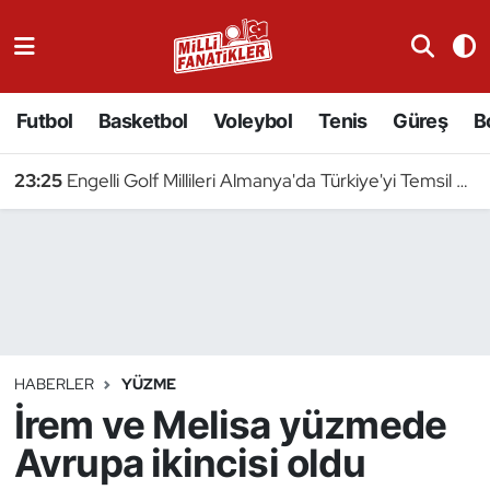
Atıcılık
Futbol
Basketbol
Voleybol
Tenis
Güreş
B
Atletizm
23:25
Engelli Golf Millileri Almanya'da Türkiye'yi Temsil Edecek
Badminton
Basketbol
Beyzbol
Bilardo
HABERLER
YÜZME
İrem ve Melisa yüzmede
Binicilik
Avrupa ikincisi oldu
Bisiklet