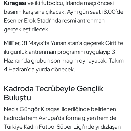
Kıragası
ve iki futbolcu, İrlanda maçı öncesi
Oryantiring
basının karşısına çıkacak. Aynı gün saat 18.00’de
Esenler Erok Stadı’nda resmi antrenman
Özel Sporcular
gerçekleştirilecek.
Paralimpik
Millîler, 31 Mayıs’ta Yunanistan’a geçerek Girit’te
iki günlük antrenman programını uygulayıp 3
Ragbi
Haziran’da grubun son maçını oynayacak. Takım
Satranç
4 Haziran’da yurda dönecek.
Su Topu
Kadroda Tecrübeyle Gençlik
Buluştu
Sualtı Sporları
Necla Güngör Kıragası liderliğinde belirlenen
Tekvando
kadroda hem Avrupa’da forma giyen hem de
Türkiye Kadın Futbol Süper Ligi’nde yıldızlaşan
Tenis