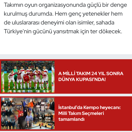
Takımın oyun organizasyonunda güçlü bir denge
kurulmuş durumda. Hem genç yetenekler hem
de uluslararası deneyimi olan isimler, sahada
Türkiye'nin gücünü yansıtmak için ter dökecek.
A MİLLİ TAKIM 24 YIL SONRA
DÜNYA KUPASI’NDA!
İstanbul’da Kempo heyecanı:
Milli Takım Seçmeleri
tamamlandı