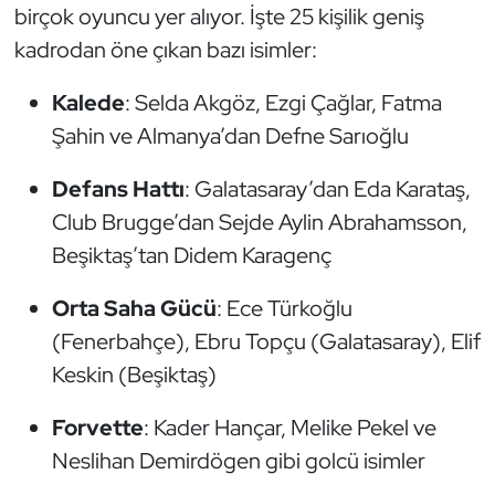
birçok oyuncu yer alıyor. İşte 25 kişilik geniş
Triatlon
kadrodan öne çıkan bazı isimler:
Kalede
: Selda Akgöz, Ezgi Çağlar, Fatma
Voleybol
Şahin ve Almanya’dan Defne Sarıoğlu
Vücut Geliştirme Fitness
Defans Hattı
: Galatasaray’dan Eda Karataş,
Wushu Kungfu
Club Brugge’dan Sejde Aylin Abrahamsson,
Beşiktaş’tan Didem Karagenç
Yelken
Orta Saha Gücü
: Ece Türkoğlu
Yüzme
(Fenerbahçe), Ebru Topçu (Galatasaray), Elif
Keskin (Beşiktaş)
Forvette
: Kader Hançar, Melike Pekel ve
Neslihan Demirdögen gibi golcü isimler