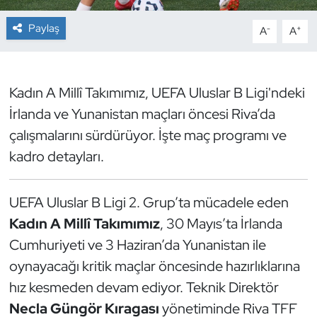
Paylaş
-
+
A
A
Dans Sporları
Dövüş Sanatı
Kadın A Millî Takımımız, UEFA Uluslar B Ligi'ndeki
E-Spor
İrlanda ve Yunanistan maçları öncesi Riva’da
çalışmalarını sürdürüyor. İşte maç programı ve
Eskrim
kadro detayları.
Futbol
UEFA Uluslar B Ligi 2. Grup’ta mücadele eden
Futsal
Kadın A Millî Takımımız
, 30 Mayıs’ta İrlanda
Cumhuriyeti ve 3 Haziran’da Yunanistan ile
Genel
oynayacağı kritik maçlar öncesinde hazırlıklarına
Golf
hız kesmeden devam ediyor. Teknik Direktör
Necla Güngör Kıragası
yönetiminde Riva TFF