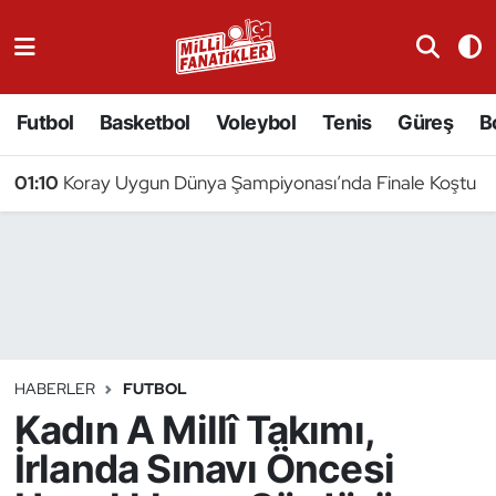
Atıcılık
Futbol
Basketbol
Voleybol
Tenis
Güreş
B
Atletizm
01:10
Koray Uygun Dünya Şampiyonası’nda Finale Koştu
Badminton
Basketbol
Beyzbol
Bilardo
HABERLER
FUTBOL
Kadın A Millî Takımı,
Binicilik
İrlanda Sınavı Öncesi
Bisiklet