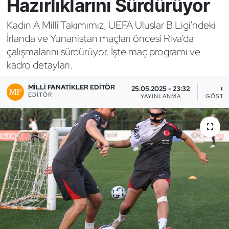
Hazırlıklarını Sürdürüyor
Bocce Bowling Dart
Kadın A Millî Takımımız, UEFA Uluslar B Ligi'ndeki
İrlanda ve Yunanistan maçları öncesi Riva’da
Boks
çalışmalarını sürdürüyor. İşte maç programı ve
kadro detayları.
Briç
MILLI FANATIKLER EDITÖR
25.05.2025 - 23:32
6
Buz Hokeyi
EDITÖR
YAYINLANMA
GÖSTE
Buz Pateni
Çim Hokeyi
Cimnastik
Curling
Dağcılık