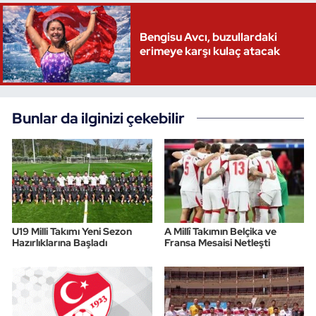
Bengisu Avcı, buzullardaki
erimeye karşı kulaç atacak
Bunlar da ilginizi çekebilir
U19 Milli Takımı Yeni Sezon
A Millî Takımın Belçika ve
Hazırlıklarına Başladı
Fransa Mesaisi Netleşti