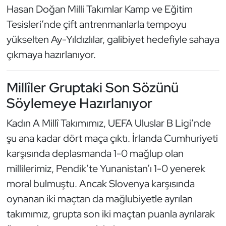
Güreş
Hasan Doğan Milli Takımlar Kamp ve Eğitim
Tesisleri’nde çift antrenmanlarla tempoyu
Halter
yükselten Ay-Yıldızlılar, galibiyet hedefiyle sahaya
çıkmaya hazırlanıyor.
Hava Sporları
Hentbol
Millîler Gruptaki Son Sözünü
Söylemeye Hazırlanıyor
İşitme Engelli Sporcular
Kadın A Millî Takımımız, UEFA Uluslar B Ligi’nde
Judo ve Kuraş
şu ana kadar dört maça çıktı. İrlanda Cumhuriyeti
karşısında deplasmanda 1-0 mağlup olan
Kano ve Rafting
millilerimiz, Pendik’te Yunanistan’ı 1-0 yenerek
moral bulmuştu. Ancak Slovenya karşısında
Karate
oynanan iki maçtan da mağlubiyetle ayrılan
Kayak
takımımız, grupta son iki maçtan puanla ayrılarak