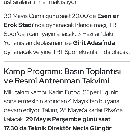
üst sıralara tırmanmak istiyor.
Kempo
30 Mayıs Cuma günü saat 20.00’de
Esenler
Kick Boks
Erok Stadı
’nda oynanacak İrlanda maçı, TRT
Spor’dan canlı yayınlanacak. 3 Haziran’daki
Kürek
Yunanistan deplasmanı ise
Girit Adası’nda
oynanacak ve yine TRT Spor ekranlarında olacak.
Masa Tenisi
Modern Pentatlon
Kamp Programı: Basın Toplantısı
ve Resmî Antrenman Takvimi
Motor Sporları
Milli takım kampı, Kadın Futbol Süper Ligi'nin
Muay Thai
sona ermesinin ardından 4 Mayıs’tan bu yana
devam ediyor. Takım, 28 Mayıs’a kadar Riva’da
Okçuluk
kalacak.
29 Mayıs Perşembe günü saat
Optimist
17.30’da Teknik Direktör Necla Güngör