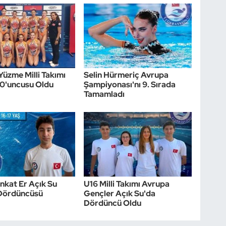
Yüzme Milli Takımı
Selin Hürmeriç Avrupa
10'uncusu Oldu
Şampiyonası'nı 9. Sırada
Tamamladı
nkat Er Açık Su
U16 Milli Takımı Avrupa
Dördüncüsü
Gençler Açık Su'da
Dördüncü Oldu