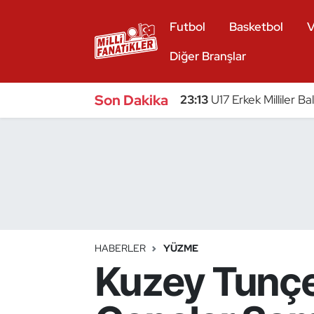
Futbol
Basketbol
V
Atıcılık
Diğer Branşlar
Atletizm
Son Dakika
23:13
U17 Erkek Milliler 
Badminton
Basketbol
Beyzbol
Bilardo
HABERLER
YÜZME
Kuzey Tunçe
Binicilik
Bisiklet