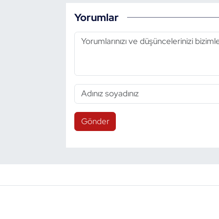
Yorumlar
Triatlon
Voleybol
Vücut Geliştirme Fitness
Wushu Kungfu
Yelken
Gönder
Yüzme