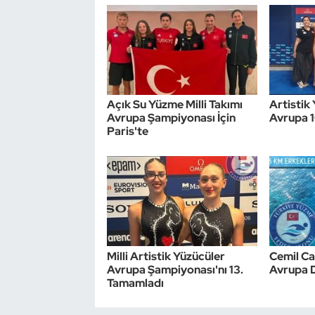
Oryantiring
Özel Sporcular
Paralimpik
Açık Su Yüzme Milli Takımı
Artistik 
Avrupa Şampiyonası İçin
Avrupa 
Ragbi
Paris'te
Satranç
Su Topu
Sualtı Sporları
Milli Artistik Yüzücüler
Cemil Ca
Avrupa Şampiyonası'nı 13.
Avrupa 
Tekvando
Tamamladı
Tenis