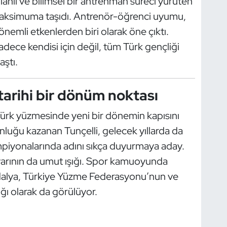
i, planlı ve bilimsel bir antrenman süreci yürüten
maksimuma taşıdı. Antrenör-öğrenci uyumu,
nemli etkenlerden biri olarak öne çıktı.
dece kendisi için değil, tüm Türk gençliği
aştı.
arihi bir dönüm noktası
ürk yüzmesinde yeni bir dönemin kapısını
luğu kazanan Tunçelli, gelecek yıllarda da
mpiyonalarında adını sıkça duyurmaya aday.
yarının da umut ışığı. Spor kamuoyunda
dalya, Türkiye Yüzme Federasyonu’nun ve
ğı olarak da görülüyor.