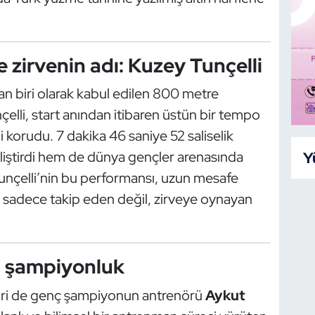
 zirvenin adı: Kuzey Tunçelli
n biri olarak kabul edilen 800 metre
elli, start anından itibaren üstün bir tempo
i korudu. 7 dakika 46 saniye 52 saliselik
Y
geliştirdi hem de dünya gençler arenasında
Tunçelli’nin bu performansı, uzun mesafe
k sadece takip eden değil, zirveye oynayan
en şampiyonluk
biri de genç şampiyonun antrenörü
Aykut