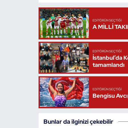
Kempo
Kick Boks
EDITÖRÜN SEÇTIĞI
A MİLLİ TAK
Kürek
Masa Tenisi
EDITÖRÜN SEÇTIĞI
İstanbul’da 
Modern Pentatlon
tamamlandı
Motor Sporları
EDITÖRÜN SEÇTIĞI
Muay Thai
Bengisu Avcı,
Okçuluk
Bunlar da ilginizi çekebilir
Optimist