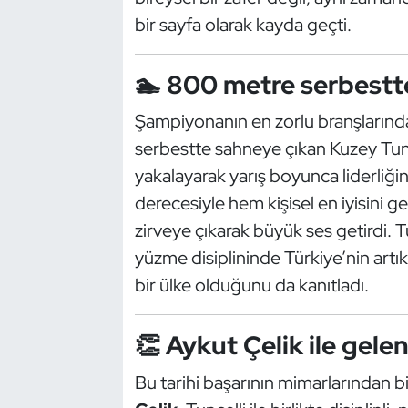
bir sayfa olarak kayda geçti.
Dans Sporları
🏊 800 metre serbestte
Dövüş Sanatı
Şampiyonanın en zorlu branşlarında
E-Spor
serbestte sahneye çıkan Kuzey Tunç
yakalayarak yarış boyunca liderliğin
Eskrim
derecesiyle hem kişisel en iyisini 
Futbol
zirveye çıkarak büyük ses getirdi. 
yüzme disiplininde Türkiye’nin artı
Futsal
bir ülke olduğunu da kanıtladı.
Genel
👏 Aykut Çelik ile gel
Golf
Bu tarihi başarının mimarlarından 