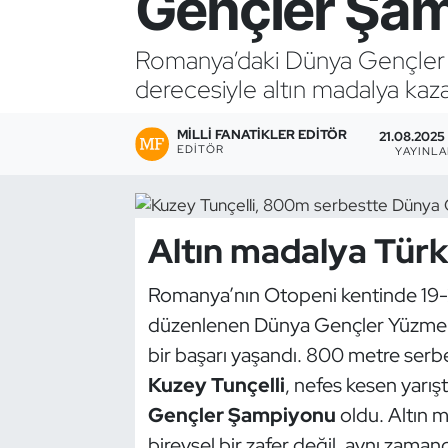
Gençler Şam
Bocce Bowling Dart
Romanya’daki Dünya Gençler 
derecesiyle altın madalya kaza
Boks
MILLI FANATIKLER EDITÖR
Briç
21.08.2025 
EDITÖR
YAYINL
Buz Hokeyi
Altın madalya Türki
Buz Pateni
Çim Hokeyi
Romanya’nın Otopeni kentinde 19-2
düzenlenen Dünya Gençler Yüzme 
Cimnastik
bir başarı yaşandı. 800 metre serb
Kuzey Tunçelli
, nefes kesen yarışt
Curling
Gençler Şampiyonu
oldu. Altın m
bireysel bir zafer değil, aynı zaman
Dağcılık