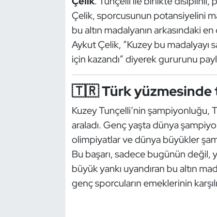
Çelik
. Tunçelli ile birlikte disiplinl
Güreş
Çelik, sporcusunun potansiyelini 
Halter
bu altın madalyanın arkasındaki en ö
Aykut Çelik, “Kuzey bu madalyayı sa
Hava Sporları
için kazandı” diyerek gururunu payl
Hentbol
🇹🇷 Türk yüzmesinde t
İşitme Engelli Sporcular
Kuzey Tunçelli’nin şampiyonluğu, T
araladı. Genç yaşta dünya şampiyon
Judo ve Kuraş
olimpiyatlar ve dünya büyükler şa
Kano ve Rafting
Bu başarı, sadece bugünün değil, 
büyük yankı uyandıran bu altın ma
Karate
genç sporcuların emeklerinin karşılı
Kayak