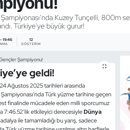
piyonu!
Şampiyonası’nda Kuzey Tunçelli, 800m ser
ndı. Türkiye’ye büyük gurur!
- 19:46
12
ANMA
GÖSTERIM
ye’ye geldi!
4 Ağustos 2025 tarihleri arasında
Şampiyonası'nda Türk yüzme tarihine geçen
est finalinde mücadele eden milli sporcumuz
a 7:46.52’lik etkileyici derecesiyle
Dünya
adalya ile tamamladığı bu yarış, sadece
da Türk yüzme tarihine yazılmış altın harflerle