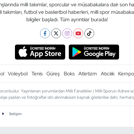
anşlarında milli takımlar, sporcular ve müsabakalara dair son h
li takımları, futbol ve basketbol haberleri, milli spor müsabak
bilgiler başladı. Tüm ayrıntılar burada!
ol
Voleybol
Tenis
Güreş
Boks
Atletizm
Atıcılık
Kemp
orumludur. Yayınlanan yorumlardan Milli Fanatikler | Milli Sporun Adresi sor
köşe yazıları ve fotoğraflar izin alınmaksızın kaynak gösterilse dahi, herh
İletişim