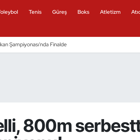
oleybol
Tenis
Güreş
Boks
Atletizm
Atıc
Balkan Şampiyonası'nda Finalde
lli, 800m serbest