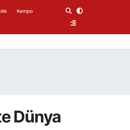
ılık
Kempo
te Dünya