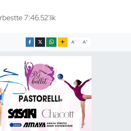
bestte 7:46.52’lik
-
+
A
A