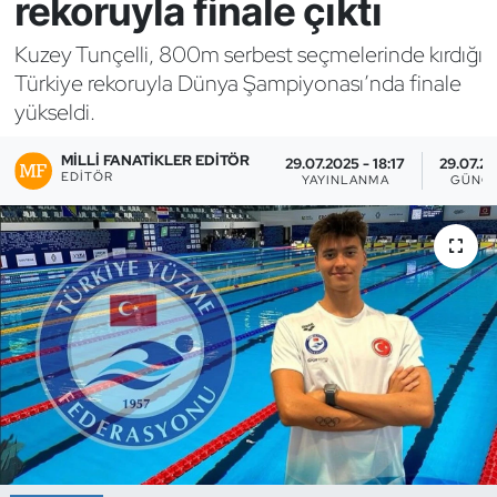
rekoruyla finale çıktı
Bocce Bowling Dart
Kuzey Tunçelli, 800m serbest seçmelerinde kırdığı
Türkiye rekoruyla Dünya Şampiyonası’nda finale
Boks
yükseldi.
Briç
MILLI FANATIKLER EDITÖR
29.07.2025 - 18:17
29.07.20
EDITÖR
YAYINLANMA
GÜNC
Buz Hokeyi
Buz Pateni
Çim Hokeyi
Cimnastik
Curling
Dağcılık