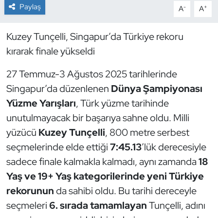
Paylaş
-
+
A
A
Dans Sporları
Kuzey Tunçelli, Singapur’da Türkiye rekoru
Dövüş Sanatı
kırarak finale yükseldi
E-Spor
27 Temmuz-3 Ağustos 2025 tarihlerinde
Singapur’da düzenlenen
Dünya Şampiyonası
Eskrim
Yüzme Yarışları
, Türk yüzme tarihinde
unutulmayacak bir başarıya sahne oldu. Milli
Futbol
yüzücü
Kuzey Tunçelli
, 800 metre serbest
seçmelerinde elde ettiği
7:45.13
’lük derecesiyle
Futsal
sadece finale kalmakla kalmadı, aynı zamanda
18
Genel
Yaş ve 19+ Yaş kategorilerinde yeni Türkiye
rekorunun
da sahibi oldu. Bu tarihi dereceyle
Golf
seçmeleri
6. sırada tamamlayan
Tunçelli, adını