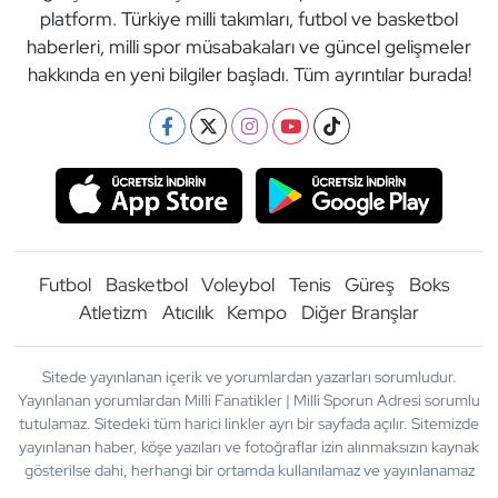
platform. Türkiye milli takımları, futbol ve basketbol
haberleri, milli spor müsabakaları ve güncel gelişmeler
hakkında en yeni bilgiler başladı. Tüm ayrıntılar burada!
Futbol
Basketbol
Voleybol
Tenis
Güreş
Boks
Atletizm
Atıcılık
Kempo
Diğer Branşlar
Sitede yayınlanan içerik ve yorumlardan yazarları sorumludur.
Yayınlanan yorumlardan Milli Fanatikler | Milli Sporun Adresi sorumlu
tutulamaz. Sitedeki tüm harici linkler ayrı bir sayfada açılır. Sitemizde
yayınlanan haber, köşe yazıları ve fotoğraflar izin alınmaksızın kaynak
gösterilse dahi, herhangi bir ortamda kullanılamaz ve yayınlanamaz