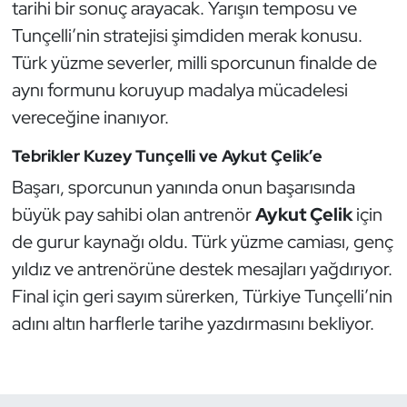
tarihi bir sonuç arayacak. Yarışın temposu ve
Kempo
Tunçelli’nin stratejisi şimdiden merak konusu.
Türk yüzme severler, milli sporcunun finalde de
Kick Boks
aynı formunu koruyup madalya mücadelesi
Kürek
vereceğine inanıyor.
Masa Tenisi
Tebrikler Kuzey Tunçelli ve Aykut Çelik’e
Başarı, sporcunun yanında onun başarısında
Modern Pentatlon
büyük pay sahibi olan antrenör
Aykut Çelik
için
de gurur kaynağı oldu. Türk yüzme camiası, genç
Motor Sporları
yıldız ve antrenörüne destek mesajları yağdırıyor.
Final için geri sayım sürerken, Türkiye Tunçelli’nin
Muay Thai
adını altın harflerle tarihe yazdırmasını bekliyor.
Okçuluk
Optimist