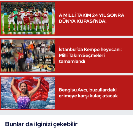
Oryantiring
A MİLLİ TAKIM 24 YIL SONRA
DÜNYA KUPASI’NDA!
Özel Sporcular
Paralimpik
İstanbul’da Kempo heyecanı:
Ragbi
Milli Takım Seçmeleri
tamamlandı
Satranç
Su Topu
Bengisu Avcı, buzullardaki
erimeye karşı kulaç atacak
Sualtı Sporları
Tekvando
Bunlar da ilginizi çekebilir
Tenis