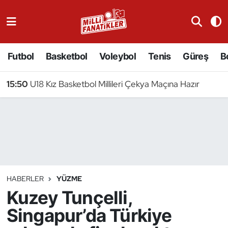
Atıcılık
Futbol
Basketbol
Voleybol
Tenis
Güreş
B
Atletizm
15:50
U18 Kız Basketbol Millileri Çekya Maçına Hazır
Badminton
Basketbol
Beyzbol
Bilardo
HABERLER
YÜZME
Kuzey Tunçelli,
Binicilik
Singapur’da Türkiye
Bisiklet