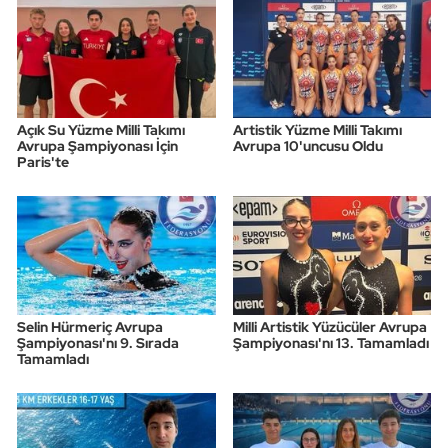
Triatlon
Voleybol
Açık Su Yüzme Milli Takımı
Artistik Yüzme Milli Takımı
Vücut Geliştirme Fitness
Avrupa Şampiyonası İçin
Avrupa 10'uncusu Oldu
Paris'te
Wushu Kungfu
Yelken
Yüzme
Selin Hürmeriç Avrupa
Milli Artistik Yüzücüler Avrupa
Şampiyonası'nı 9. Sırada
Şampiyonası'nı 13. Tamamladı
Tamamladı