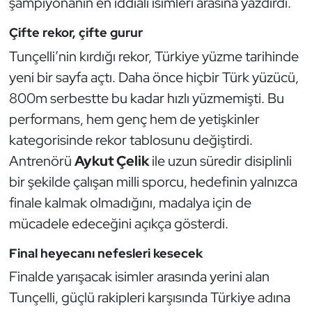
şampiyonanın en iddialı isimleri arasına yazdırdı.
Güreş
Çifte rekor, çifte gurur
Halter
Tunçelli’nin kırdığı rekor, Türkiye yüzme tarihinde
yeni bir sayfa açtı. Daha önce hiçbir Türk yüzücü,
Hava Sporları
800m serbestte bu kadar hızlı yüzmemişti. Bu
Hentbol
performans, hem genç hem de yetişkinler
kategorisinde rekor tablosunu değiştirdi.
İşitme Engelli Sporcular
Antrenörü
Aykut Çelik
ile uzun süredir disiplinli
bir şekilde çalışan milli sporcu, hedefinin yalnızca
Judo ve Kuraş
finale kalmak olmadığını, madalya için de
Kano ve Rafting
mücadele edeceğini açıkça gösterdi.
Final heyecanı nefesleri kesecek
Karate
Finalde yarışacak isimler arasında yerini alan
Kayak
Tunçelli, güçlü rakipleri karşısında Türkiye adına