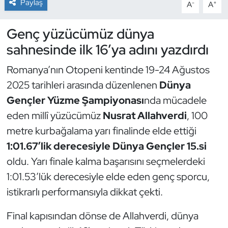
Paylaş
-
+
A
A
Dans Sporları
Genç yüzücümüz dünya
sahnesinde ilk 16’ya adını yazdırdı
Dövüş Sanatı
Romanya’nın Otopeni kentinde 19-24 Ağustos
E-Spor
2025 tarihleri arasında düzenlenen
Dünya
Gençler Yüzme Şampiyonası
nda mücadele
Eskrim
eden millî yüzücümüz
Nusrat Allahverdi
, 100
Futbol
metre kurbağalama yarı finalinde elde ettiği
1:01.67’lik derecesiyle Dünya Gençler 15.si
Futsal
oldu. Yarı finale kalma başarısını seçmelerdeki
1:01.53’lük derecesiyle elde eden genç sporcu,
Genel
istikrarlı performansıyla dikkat çekti.
Golf
Final kapısından dönse de Allahverdi, dünya