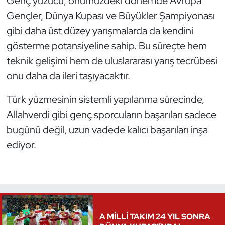
Genç yüzücü, önümüzdeki dönemde Avrupa
Gençler, Dünya Kupası ve Büyükler Şampiyonası
Triatlon
gibi daha üst düzey yarışmalarda da kendini
gösterme potansiyeline sahip. Bu süreçte hem
Voleybol
teknik gelişimi hem de uluslararası yarış tecrübesi
Vücut Geliştirme Fitness
onu daha da ileri taşıyacaktır.
Wushu Kungfu
Türk yüzmesinin sistemli yapılanma sürecinde,
Allahverdi gibi genç sporcuların başarıları sadece
Yelken
bugünü değil, uzun vadede kalıcı başarıları inşa
ediyor.
Yüzme
A MİLLİ TAKIM 24 YIL SONRA