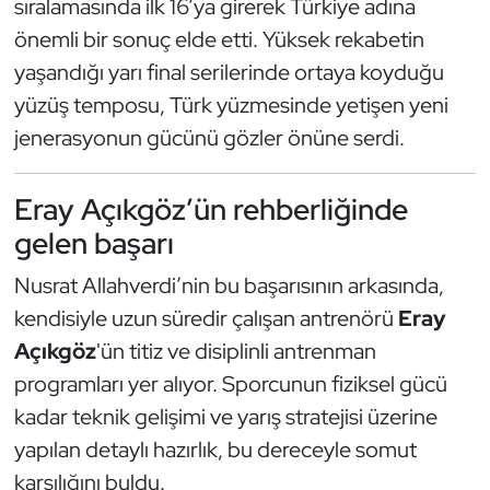
sıralamasında ilk 16’ya girerek Türkiye adına
Güreş
önemli bir sonuç elde etti. Yüksek rekabetin
Halter
yaşandığı yarı final serilerinde ortaya koyduğu
yüzüş temposu, Türk yüzmesinde yetişen yeni
Hava Sporları
jenerasyonun gücünü gözler önüne serdi.
Hentbol
Eray Açıkgöz’ün rehberliğinde
İşitme Engelli Sporcular
gelen başarı
Nusrat Allahverdi’nin bu başarısının arkasında,
Judo ve Kuraş
kendisiyle uzun süredir çalışan antrenörü
Eray
Kano ve Rafting
Açıkgöz
'ün titiz ve disiplinli antrenman
programları yer alıyor. Sporcunun fiziksel gücü
Karate
kadar teknik gelişimi ve yarış stratejisi üzerine
yapılan detaylı hazırlık, bu dereceyle somut
Kayak
karşılığını buldu.