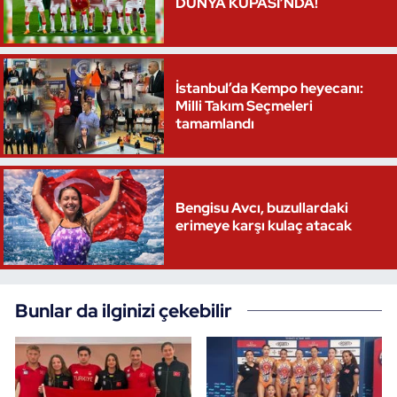
DÜNYA KUPASI’NDA!
İstanbul’da Kempo heyecanı:
Milli Takım Seçmeleri
tamamlandı
Bengisu Avcı, buzullardaki
erimeye karşı kulaç atacak
Bunlar da ilginizi çekebilir