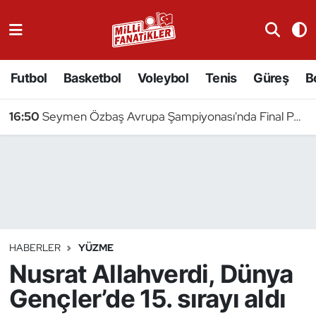
Atıcılık
Futbol
Basketbol
Voleybol
Tenis
Güreş
B
Atletizm
16:50
Seymen Özbaş Avrupa Şampiyonası'nda Final Peşinde
Badminton
Basketbol
Beyzbol
Bilardo
HABERLER
YÜZME
Nusrat Allahverdi, Dünya
Binicilik
Gençler’de 15. sırayı aldı
Bisiklet