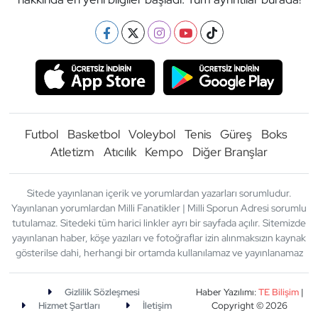
Futbol
Basketbol
Voleybol
Tenis
Güreş
Boks
Atletizm
Atıcılık
Kempo
Diğer Branşlar
Sitede yayınlanan içerik ve yorumlardan yazarları sorumludur.
Yayınlanan yorumlardan Milli Fanatikler | Milli Sporun Adresi sorumlu
tutulamaz. Sitedeki tüm harici linkler ayrı bir sayfada açılır. Sitemizde
yayınlanan haber, köşe yazıları ve fotoğraflar izin alınmaksızın kaynak
gösterilse dahi, herhangi bir ortamda kullanılamaz ve yayınlanamaz
Gizlilik Sözleşmesi
Haber Yazılımı:
TE Bilişim
|
Hizmet Şartları
İletişim
Copyright © 2026