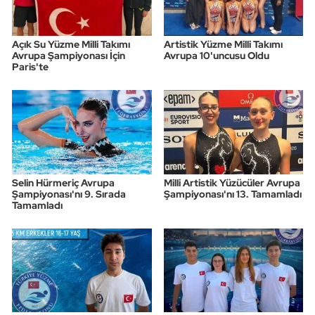
Açık Su Yüzme Milli Takımı
Artistik Yüzme Milli Takımı
Avrupa Şampiyonası İçin
Avrupa 10'uncusu Oldu
Paris'te
Selin Hürmeriç Avrupa
Milli Artistik Yüzücüler Avrupa
Şampiyonası'nı 9. Sırada
Şampiyonası'nı 13. Tamamladı
Tamamladı