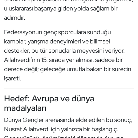
uluslararası başarıya giden yolda sağlam bir
Oryantiring
adımdır.
Özel Sporcular
Federasyonun genç sporculara sunduğu
Paralimpik
kamplar, yarışma deneyimleri ve bilimsel
destekler, bu tür sonuçlarla meyvesini veriyor.
Ragbi
Allahverdi’nin 15. sırada yer alması, sadece bir
derece değil; geleceğe umutla bakan bir sürecin
Satranç
işareti.
Su Topu
Hedef: Avrupa ve dünya
Sualtı Sporları
madalyaları
Tekvando
Dünya Gençler arenasında elde edilen bu sonuç,
Nusrat Allahverdi için yalnızca bir başlangıç.
Tenis