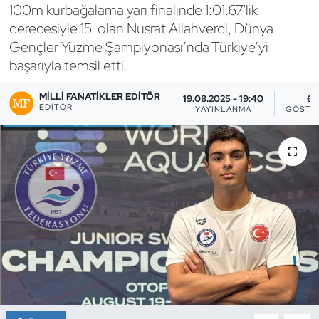
100m kurbağalama yarı finalinde 1:01.67'lik
Bocce Bowling Dart
derecesiyle 15. olan Nusrat Allahverdi, Dünya
Gençler Yüzme Şampiyonası’nda Türkiye’yi
Boks
başarıyla temsil etti.
Briç
MILLI FANATIKLER EDITÖR
19.08.2025 - 19:40
6
EDITÖR
YAYINLANMA
GÖSTE
Buz Hokeyi
Buz Pateni
Çim Hokeyi
Cimnastik
Curling
Dağcılık