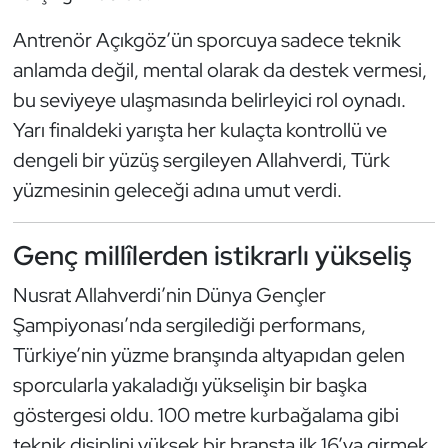
Kempo
Antrenör Açıkgöz’ün sporcuya sadece teknik
anlamda değil, mental olarak da destek vermesi,
Kick Boks
bu seviyeye ulaşmasında belirleyici rol oynadı.
Kürek
Yarı finaldeki yarışta her kulaçta kontrollü ve
dengeli bir yüzüş sergileyen Allahverdi, Türk
Masa Tenisi
yüzmesinin geleceği adına umut verdi.
Modern Pentatlon
Genç millîlerden istikrarlı yükseliş
Motor Sporları
Nusrat Allahverdi’nin Dünya Gençler
Şampiyonası’nda sergilediği performans,
Muay Thai
Türkiye’nin yüzme branşında altyapıdan gelen
Okçuluk
sporcularla yakaladığı yükselişin bir başka
göstergesi oldu. 100 metre kurbağalama gibi
Optimist
teknik disiplini yüksek bir branşta ilk 16’ya girmek,