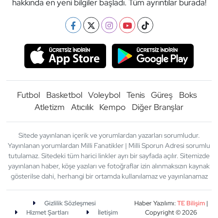
hakkında en yeni bilgiler başladı. Tüm ayrıntılar burada!
Futbol
Basketbol
Voleybol
Tenis
Güreş
Boks
Atletizm
Atıcılık
Kempo
Diğer Branşlar
Sitede yayınlanan içerik ve yorumlardan yazarları sorumludur.
Yayınlanan yorumlardan Milli Fanatikler | Milli Sporun Adresi sorumlu
tutulamaz. Sitedeki tüm harici linkler ayrı bir sayfada açılır. Sitemizde
yayınlanan haber, köşe yazıları ve fotoğraflar izin alınmaksızın kaynak
gösterilse dahi, herhangi bir ortamda kullanılamaz ve yayınlanamaz
Gizlilik Sözleşmesi
Haber Yazılımı:
TE Bilişim
|
Hizmet Şartları
İletişim
Copyright © 2026