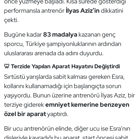
önce yüzmeye başladı. Kısa sürede gösterdiği
Güreş
performansla antrenör
İlyas Aziz’in
dikkatini
Halter
çekti.
Bugüne kadar
83 madalya
kazanan genç
Hava Sporları
sporcu, Türkiye şampiyonluklarının ardından
Hentbol
uluslararası arenada da adını duyurdu.
İşitme Engelli Sporcular
🦷 Terzide Yapılan Aparat Hayatını Değiştirdi
Sırtüstü yarışlarda sabit kalması gereken Esra,
Judo ve Kuraş
kollarını kullanamadığı için başlangıçta sorun
yaşıyordu. Bunun üzerine antrenörü İlyas Aziz, bir
Kano ve Rafting
terziye giderek
emniyet kemerine benzeyen
Karate
özel bir aparat
yaptırdı.
Bir ucu antrenörün elinde, diğer ucu ise Esra’nın
Kayak
dişleriyle kavradığı bu aparat, start öncesi sabit