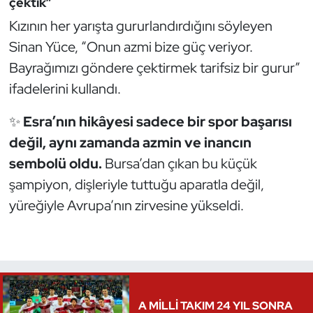
çektik”
Kızının her yarışta gururlandırdığını söyleyen
Triatlon
Sinan Yüce, “Onun azmi bize güç veriyor.
Voleybol
Bayrağımızı göndere çektirmek tarifsiz bir gurur”
ifadelerini kullandı.
Vücut Geliştirme Fitness
✨
Esra’nın hikâyesi sadece bir spor başarısı
Wushu Kungfu
değil, aynı zamanda azmin ve inancın
sembolü oldu.
Bursa’dan çıkan bu küçük
Yelken
şampiyon, dişleriyle tuttuğu aparatla değil,
yüreğiyle Avrupa’nın zirvesine yükseldi.
Yüzme
A MİLLİ TAKIM 24 YIL SONRA