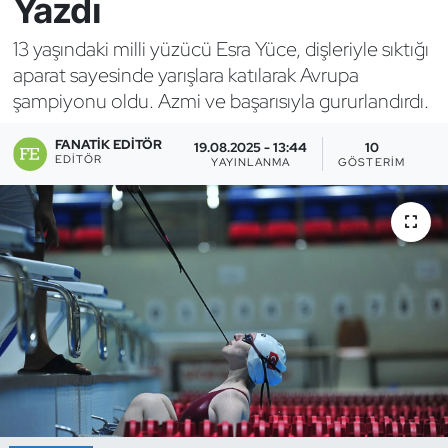
Yazdı
Bocce Bowling Dart
13 yaşındaki milli yüzücü Esra Yüce, dişleriyle sıktığı
aparat sayesinde yarışlara katılarak Avrupa
Boks
şampiyonu oldu. Azmi ve başarısıyla gururlandırdı.
Briç
FANATIK EDITÖR
19.08.2025 - 13:44
10
EDITÖR
YAYINLANMA
GÖSTERIM
Buz Hokeyi
Buz Pateni
Çim Hokeyi
Cimnastik
Curling
Dağcılık