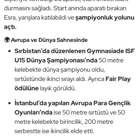
Kempo
durmasını sağladı. Start anında aparatı bırakan
Esra, yarışlara katılabildi ve
şampiyonluk yolunu
Kick Boks
açtı.
Kürek
🌍 Avrupa ve Dünya Sahnesinde
Sırbistan’da düzenlenen Gymnasiade ISF
Masa Tenisi
U15 Dünya Şampiyonası’nda
50 metre
kelebekte dünya şampiyonu oldu,
Modern Pentatlon
sırtüstünde ikinci sırayı aldı. Ayrıca
Fair Play
Motor Sporları
ödülüne
layık görüldü.
Muay Thai
İstanbul’da yapılan Avrupa Para Gençlik
Oyunları’nda
ise 50 metre sırtüstü ve 50
Okçuluk
metre kelebekte birincilik, 200 metre
serbestte ise ikincilik elde etti.
Optimist