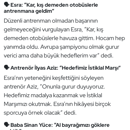
🗣️ Esra: “Kar, kış demeden otobüslerle
Oryantiring
antrenmana geldim”
Düzenli antrenman olmadan başarının
Özel Sporcular
gelmeyeceğini vurgulayan Esra, “Kar, kış
demeden otobüslerle havuza gittim. Hocam hep
Paralimpik
yanımda oldu. Avrupa şampiyonu olmak gurur
Ragbi
verici ama daha büyük hedeflerim var” dedi.
Satranç
🗣️ Antrenör İlyas Aziz: “Hedefimiz İstiklal Marşı”
Esra’nın yeteneğini keşfettiğini söyleyen
Su Topu
antrenör Aziz, “Onunla gurur duyuyoruz.
Hedefimiz madalya kazanmak ve İstiklal
Sualtı Sporları
Marşımızı okutmak. Esra’nın hikâyesi birçok
sporcuya örnek olacak” dedi.
Tekvando
🗣️ Baba Sinan Yüce: “Al bayrağımızı göklere
Tenis