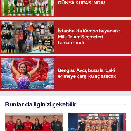
DÜNYA KUPASI’NDA!
İstanbul’da Kempo heyecanı:
Milli Takım Seçmeleri
tamamlandı
Bengisu Avcı, buzullardaki
erimeye karşı kulaç atacak
Bunlar da ilginizi çekebilir