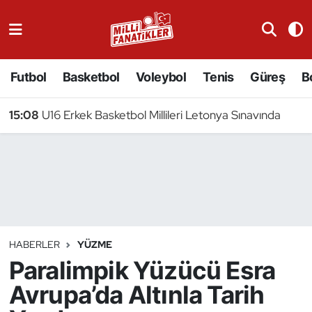
Atıcılık
Futbol
Basketbol
Voleybol
Tenis
Güreş
B
Atletizm
15:08
U16 Erkek Basketbol Millileri Letonya Sınavında
Badminton
Basketbol
Beyzbol
Bilardo
HABERLER
YÜZME
Paralimpik Yüzücü Esra
Binicilik
Avrupa’da Altınla Tarih
Bisiklet