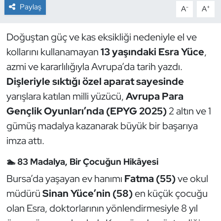
Paylaş
-
+
A
A
Dans Sporları
Doğuştan güç ve kas eksikliği nedeniyle el ve
Dövüş Sanatı
kollarını kullanamayan
13 yaşındaki Esra Yüce
,
azmi ve kararlılığıyla Avrupa’da tarih yazdı.
E-Spor
Dişleriyle sıktığı özel aparat sayesinde
yarışlara katılan milli yüzücü,
Avrupa Para
Eskrim
Gençlik Oyunları’nda (EPYG 2025)
2 altın ve 1
Futbol
gümüş madalya kazanarak büyük bir başarıya
imza attı.
Futsal
🏊 83 Madalya, Bir Çocuğun Hikâyesi
Genel
Bursa’da yaşayan ev hanımı
Fatma (55)
ve okul
müdürü
Sinan Yüce’nin (58)
en küçük çocuğu
Golf
olan Esra, doktorlarının yönlendirmesiyle 8 yıl