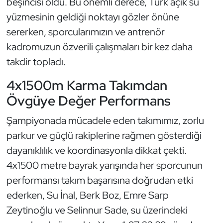
beşincisi oldu. Bu önemli derece, Türk açık su
Güreş
yüzmesinin geldiği noktayı gözler önüne
Halter
sererken, sporcularımızın ve antrenör
kadromuzun özverili çalışmaları bir kez daha
Hava Sporları
takdir topladı.
Hentbol
4x1500m Karma Takımdan
Övgüye Değer Performans
İşitme Engelli Sporcular
Şampiyonada mücadele eden takımımız, zorlu
Judo ve Kuraş
parkur ve güçlü rakiplerine rağmen gösterdiği
dayanıklılık ve koordinasyonla dikkat çekti.
Kano ve Rafting
4x1500 metre bayrak yarışında her sporcunun
performansı takım başarısına doğrudan etki
Karate
ederken, Su İnal, Berk Boz, Emre Sarp
Kayak
Zeytinoğlu ve Selinnur Sade, su üzerindeki