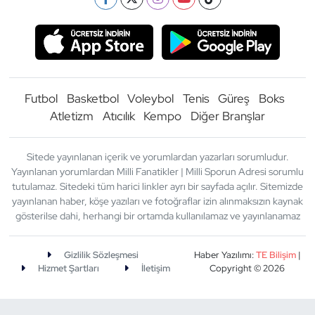
Futbol
Basketbol
Voleybol
Tenis
Güreş
Boks
Atletizm
Atıcılık
Kempo
Diğer Branşlar
Sitede yayınlanan içerik ve yorumlardan yazarları sorumludur.
Yayınlanan yorumlardan Milli Fanatikler | Milli Sporun Adresi sorumlu
tutulamaz. Sitedeki tüm harici linkler ayrı bir sayfada açılır. Sitemizde
yayınlanan haber, köşe yazıları ve fotoğraflar izin alınmaksızın kaynak
gösterilse dahi, herhangi bir ortamda kullanılamaz ve yayınlanamaz
Gizlilik Sözleşmesi
Haber Yazılımı:
TE Bilişim
|
Hizmet Şartları
İletişim
Copyright © 2026