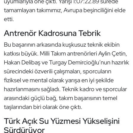
uyumlarıyla öne çıktı. Yarışı 1:07:22.89 sürede
Kempo
tamamlayan takımımız, Avrupa beşinciliğini elde
etti.
Kick Boks
Antrenör Kadrosuna Tebrik
Kürek
Bu başarının arkasında kuşkusuz teknik ekibin
Masa Tenisi
katkısı büyük. Milli Takım antrenörleri Aylin Çetin,
Hakan Delibaş ve Turgay Demircioğlu’nun hazırlık
Modern Pentatlon
sürecindeki özverili çalışmaları, sporcuların
fiziksel ve mental olarak yarışa en iyi şekilde
Motor Sporları
hazırlanmasını sağladı. Teknik kadro ve sporcular
Muay Thai
arasındaki güçlü bağ, takım başarısının temel
taşlarından biri olarak öne çıktı.
Okçuluk
Türk Açık Su Yüzmesi Yükselişini
Optimist
Sürdürüyor