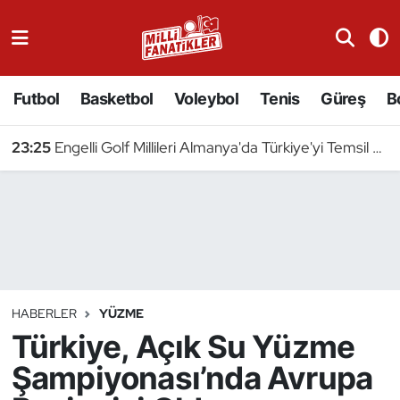
Atıcılık
Futbol
Basketbol
Voleybol
Tenis
Güreş
B
Atletizm
23:25
Engelli Golf Millileri Almanya'da Türkiye'yi Temsil Edecek
Badminton
Basketbol
Beyzbol
Bilardo
HABERLER
YÜZME
Türkiye, Açık Su Yüzme
Binicilik
Şampiyonası’nda Avrupa
Bisiklet