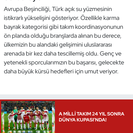
Avrupa Beşinciliği, Türk açık su yüzmesinin
Oryantiring
istikrarlı yükselişini gösteriyor. Özellikle karma
Özel Sporcular
bayrak kategorisi gibi takım koordinasyonunun
ön planda olduğu branşlarda alınan bu derece,
Paralimpik
ülkemizin bu alandaki gelişimini uluslararası
arenada bir kez daha tescillemiş oldu. Genç ve
Ragbi
yetenekli sporcularımızın bu başarısı, gelecekte
Satranç
daha büyük kürsü hedefleri için umut veriyor.
Su Topu
Sualtı Sporları
A MİLLİ TAKIM 24 YIL SONRA
Tekvando
DÜNYA KUPASI’NDA!
Tenis