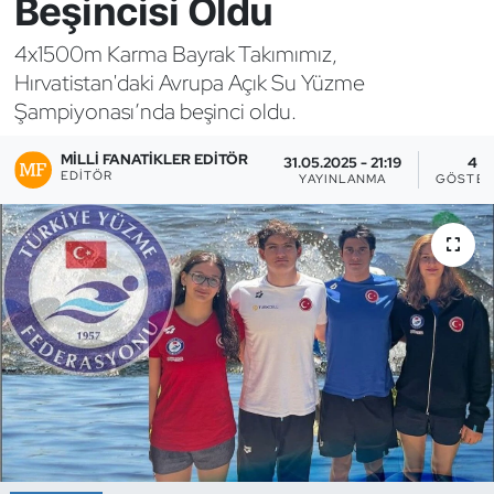
Beşincisi Oldu
Bocce Bowling Dart
4x1500m Karma Bayrak Takımımız,
Hırvatistan'daki Avrupa Açık Su Yüzme
Boks
Şampiyonası’nda beşinci oldu.
Briç
MILLI FANATIKLER EDITÖR
31.05.2025 - 21:19
4
EDITÖR
YAYINLANMA
GÖSTER
Buz Hokeyi
Buz Pateni
Çim Hokeyi
Cimnastik
Curling
Dağcılık