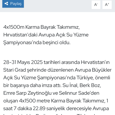
Paylaş
-
+
A
A
Dans Sporları
Dövüş Sanatı
4x1500m Karma Bayrak Takımımız,
Hırvatistan'daki Avrupa Açık Su Yüzme
E-Spor
Şampiyonası’nda beşinci oldu.
Eskrim
28-31 Mayıs 2025 tarihleri arasında Hırvatistan’ın
Futbol
Stari Grad şehrinde düzenlenen Avrupa Büyükler
Açık Su Yüzme Şampiyonası’nda Türkiye, önemli
Futsal
bir başarıya daha imza attı. Su İnal, Berk Boz,
Genel
Emre Sarp Zeytinoğlu ve Selinnur Sade’den
oluşan 4x1500 metre Karma Bayrak Takımımız, 1
Golf
saat 7 dakika 22.89 saniyelik derecesiyle Avrupa