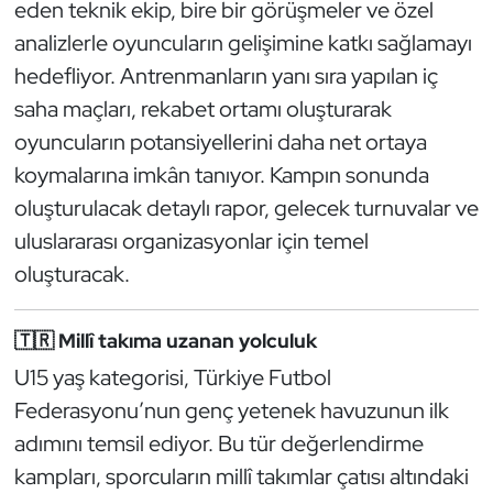
eden teknik ekip, bire bir görüşmeler ve özel
Kempo
analizlerle oyuncuların gelişimine katkı sağlamayı
hedefliyor. Antrenmanların yanı sıra yapılan iç
Kick Boks
saha maçları, rekabet ortamı oluşturarak
Kürek
oyuncuların potansiyellerini daha net ortaya
koymalarına imkân tanıyor. Kampın sonunda
Masa Tenisi
oluşturulacak detaylı rapor, gelecek turnuvalar ve
uluslararası organizasyonlar için temel
Modern Pentatlon
oluşturacak.
Motor Sporları
🇹🇷 Millî takıma uzanan yolculuk
Muay Thai
U15 yaş kategorisi, Türkiye Futbol
Federasyonu’nun genç yetenek havuzunun ilk
Okçuluk
adımını temsil ediyor. Bu tür değerlendirme
Optimist
kampları, sporcuların millî takımlar çatısı altındaki