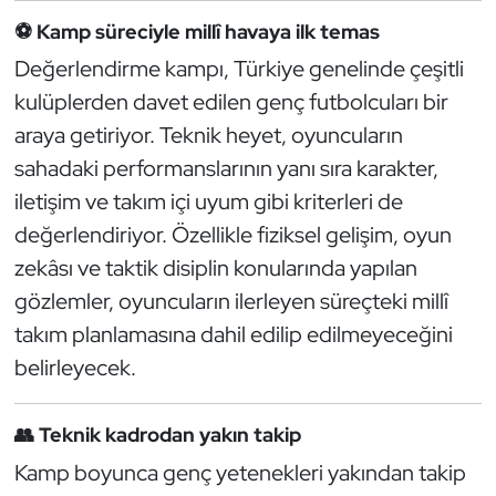
Güreş
⚽ Kamp süreciyle millî havaya ilk temas
Halter
Değerlendirme kampı, Türkiye genelinde çeşitli
kulüplerden davet edilen genç futbolcuları bir
Hava Sporları
araya getiriyor. Teknik heyet, oyuncuların
sahadaki performanslarının yanı sıra karakter,
Hentbol
iletişim ve takım içi uyum gibi kriterleri de
değerlendiriyor. Özellikle fiziksel gelişim, oyun
İşitme Engelli Sporcular
zekâsı ve taktik disiplin konularında yapılan
Judo ve Kuraş
gözlemler, oyuncuların ilerleyen süreçteki millî
takım planlamasına dahil edilip edilmeyeceğini
Kano ve Rafting
belirleyecek.
Karate
👥 Teknik kadrodan yakın takip
Kayak
Kamp boyunca genç yetenekleri yakından takip