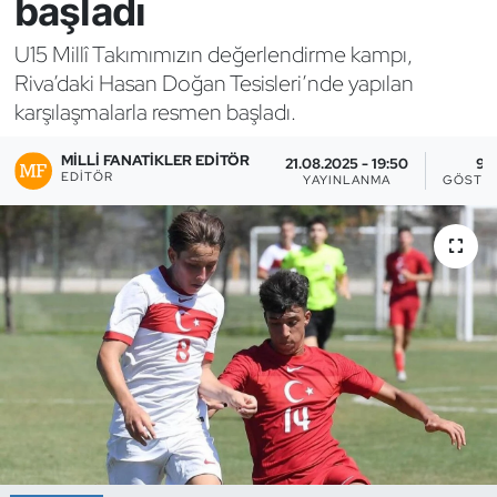
başladı
Bocce Bowling Dart
U15 Millî Takımımızın değerlendirme kampı,
Riva’daki Hasan Doğan Tesisleri’nde yapılan
Boks
karşılaşmalarla resmen başladı.
Briç
MILLI FANATIKLER EDITÖR
21.08.2025 - 19:50
9
EDITÖR
YAYINLANMA
GÖSTE
Buz Hokeyi
Buz Pateni
Çim Hokeyi
Cimnastik
Curling
Dağcılık