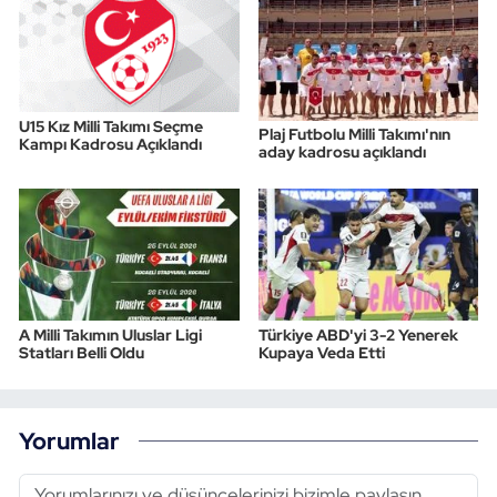
U15 Kız Milli Takımı Seçme
Plaj Futbolu Milli Takımı'nın
Kampı Kadrosu Açıklandı
aday kadrosu açıklandı
A Milli Takımın Uluslar Ligi
Türkiye ABD'yi 3-2 Yenerek
Statları Belli Oldu
Kupaya Veda Etti
Yorumlar