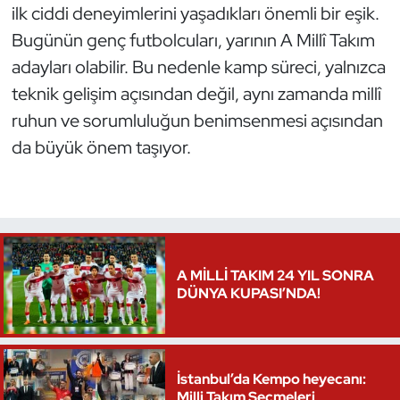
ilk ciddi deneyimlerini yaşadıkları önemli bir eşik.
Oryantiring
Bugünün genç futbolcuları, yarının A Millî Takım
adayları olabilir. Bu nedenle kamp süreci, yalnızca
Özel Sporcular
teknik gelişim açısından değil, aynı zamanda millî
Paralimpik
ruhun ve sorumluluğun benimsenmesi açısından
da büyük önem taşıyor.
Ragbi
Satranç
Su Topu
A MİLLİ TAKIM 24 YIL SONRA
DÜNYA KUPASI’NDA!
Sualtı Sporları
Tekvando
İstanbul’da Kempo heyecanı:
Tenis
Milli Takım Seçmeleri