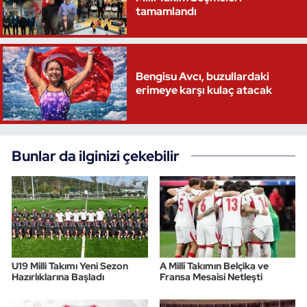
tamamlandı
Triatlon
Voleybol
Bengisu Avcı, buzullardaki
erimeye karşı kulaç atacak
Vücut Geliştirme Fitness
Wushu Kungfu
Bunlar da ilginizi çekebilir
Yelken
Yüzme
U19 Milli Takımı Yeni Sezon
A Millî Takımın Belçika ve
Hazırlıklarına Başladı
Fransa Mesaisi Netleşti