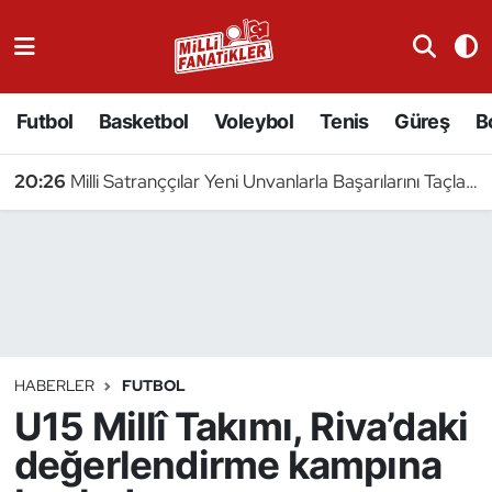
Atıcılık
Futbol
Basketbol
Voleybol
Tenis
Güreş
B
Atletizm
20:26
Milli Satranççılar Yeni Unvanlarla Başarılarını Taçlandırdı
Badminton
Basketbol
Beyzbol
Bilardo
HABERLER
FUTBOL
U15 Millî Takımı, Riva’daki
Binicilik
değerlendirme kampına
Bisiklet