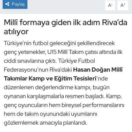
Paylaş
-
+
A
A
Dans Sporları
Millî formaya giden ilk adım Riva’da
Dövüş Sanatı
atılıyor
Türkiye’nin futbol geleceğini şekillendirecek
E-Spor
genç yetenekler, U15 Millî Takım çatısı altında ilk
Eskrim
ciddi sınavlarına çıktı. Türkiye Futbol
Federasyonu’nun Riva’daki
Hasan Doğan Millî
Futbol
Takımlar Kamp ve Eğitim Tesisleri
’nde
düzenlenen değerlendirme kampı, bugün
Futsal
oynanan karşılaşmalarla resmen başladı. Kamp,
Genel
genç oyuncuların hem bireysel performanslarını
hem de takım oyunundaki uyumlarını
Golf
gözlemlemek amacıyla planlandı.