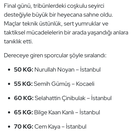
Güreş
Final günü, tribünlerdeki coşkulu seyirci
desteğiyle büyük bir heyecana sahne oldu.
Halter
Maçlar teknik üstünlük, sert yumruklar ve
taktiksel mücadelelerin bir arada yaşandığı anlara
Hava Sporları
tanıklık etti.
Hentbol
Dereceye giren sporcular şöyle sıralandı:
İşitme Engelli Sporcular
50 KG:
Nurullah Noyan – İstanbul
Judo ve Kuraş
55 KG:
Semih Gümüş – Kocaeli
Kano ve Rafting
60 KG:
Selahattin Çinibulak – İstanbul
Karate
65 KG:
Bilge Kaan Kanlı – İstanbul
Kayak
70 KG:
Cem Kaya – İstanbul