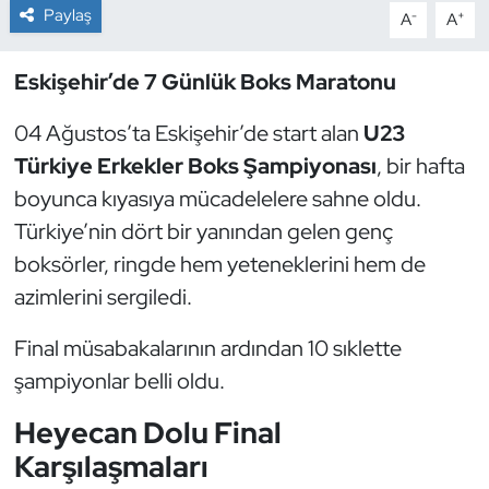
Paylaş
-
+
A
A
Dans Sporları
Eskişehir’de 7 Günlük Boks Maratonu
Dövüş Sanatı
04 Ağustos’ta Eskişehir’de start alan
U23
E-Spor
Türkiye Erkekler Boks Şampiyonası
, bir hafta
boyunca kıyasıya mücadelelere sahne oldu.
Eskrim
Türkiye’nin dört bir yanından gelen genç
boksörler, ringde hem yeteneklerini hem de
Futbol
azimlerini sergiledi.
Futsal
Final müsabakalarının ardından 10 sıklette
şampiyonlar belli oldu.
Genel
Heyecan Dolu Final
Golf
Karşılaşmaları