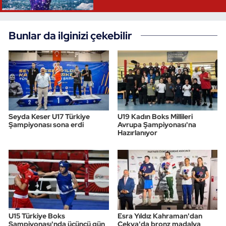
Bunlar da ilginizi çekebilir
Seyda Keser U17 Türkiye
U19 Kadın Boks Millileri
Şampiyonası sona erdi
Avrupa Şampiyonası'na
Hazırlanıyor
U15 Türkiye Boks
Esra Yıldız Kahraman'dan
Şampiyonası'nda üçüncü gün
Çekya'da bronz madalya