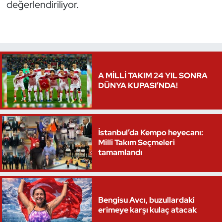
değerlendiriliyor.
Triatlon
Voleybol
Vücut Geliştirme Fitness
A MİLLİ TAKIM 24 YIL SONRA
DÜNYA KUPASI’NDA!
Wushu Kungfu
Yelken
İstanbul’da Kempo heyecanı:
Milli Takım Seçmeleri
Yüzme
tamamlandı
Bengisu Avcı, buzullardaki
erimeye karşı kulaç atacak