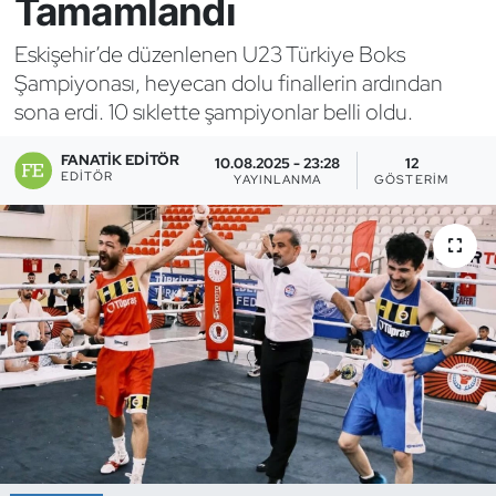
Tamamlandı
Bocce Bowling Dart
Eskişehir’de düzenlenen U23 Türkiye Boks
Şampiyonası, heyecan dolu finallerin ardından
Boks
sona erdi. 10 sıklette şampiyonlar belli oldu.
Briç
FANATIK EDITÖR
10.08.2025 - 23:28
12
EDITÖR
YAYINLANMA
GÖSTERIM
Buz Hokeyi
Buz Pateni
Çim Hokeyi
Cimnastik
Curling
Dağcılık