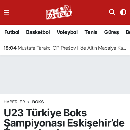
Atıcılık
Futbol
Basketbol
Voleybol
Tenis
Güreş
B
Atletizm
18:04
Mustafa Tarakcı GP Prešov II’de Altın Madalya Kazandı
Badminton
Basketbol
Beyzbol
Bilardo
HABERLER
BOKS
U23 Türkiye Boks
Binicilik
Şampiyonası Eskişehir’de
Bisiklet