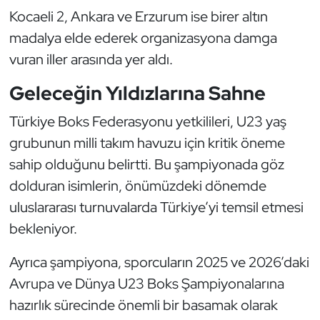
Kocaeli 2, Ankara ve Erzurum ise birer altın
Oryantiring
madalya elde ederek organizasyona damga
Özel Sporcular
vuran iller arasında yer aldı.
Geleceğin Yıldızlarına Sahne
Paralimpik
Türkiye Boks Federasyonu yetkilileri, U23 yaş
Ragbi
grubunun milli takım havuzu için kritik öneme
sahip olduğunu belirtti. Bu şampiyonada göz
Satranç
dolduran isimlerin, önümüzdeki dönemde
Su Topu
uluslararası turnuvalarda Türkiye’yi temsil etmesi
bekleniyor.
Sualtı Sporları
Ayrıca şampiyona, sporcuların 2025 ve 2026’daki
Tekvando
Avrupa ve Dünya U23 Boks Şampiyonalarına
hazırlık sürecinde önemli bir basamak olarak
Tenis