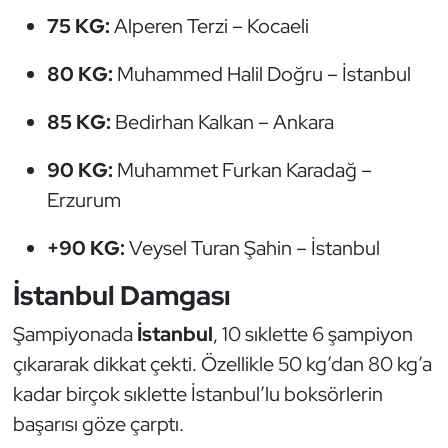
Kempo
75 KG:
Alperen Terzi – Kocaeli
Kick Boks
80 KG:
Muhammed Halil Doğru – İstanbul
85 KG:
Bedirhan Kalkan – Ankara
Kürek
90 KG:
Muhammet Furkan Karadağ –
Masa Tenisi
Erzurum
Modern Pentatlon
+90 KG:
Veysel Turan Şahin – İstanbul
Motor Sporları
İstanbul Damgası
Muay Thai
Şampiyonada
İstanbul
, 10 sıklette 6 şampiyon
çıkararak dikkat çekti. Özellikle 50 kg’dan 80 kg’a
Okçuluk
kadar birçok sıklette İstanbul’lu boksörlerin
başarısı göze çarptı.
Optimist