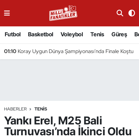
Atıcılık
Futbol
Basketbol
Voleybol
Tenis
Güreş
B
Atletizm
01:10
Koray Uygun Dünya Şampiyonası’nda Finale Koştu
Badminton
Basketbol
Beyzbol
Bilardo
HABERLER
TENIS
Yankı Erel, M25 Bali
Binicilik
Turnuvası’nda İkinci Oldu
Bisiklet