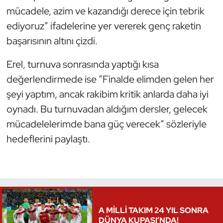
Kempo
mücadele, azim ve kazandığı derece için tebrik
ediyoruz” ifadelerine yer vererek genç raketin
Kick Boks
başarısının altını çizdi.
Kürek
Erel, turnuva sonrasında yaptığı kısa
değerlendirmede ise “Finalde elimden gelen her
Masa Tenisi
şeyi yaptım, ancak rakibim kritik anlarda daha iyi
oynadı. Bu turnuvadan aldığım dersler, gelecek
Modern Pentatlon
mücadelelerimde bana güç verecek” sözleriyle
Motor Sporları
hedeflerini paylaştı.
Muay Thai
Okçuluk
A MİLLİ TAKIM 24 YIL SONRA
Optimist
DÜNYA KUPASI’NDA!