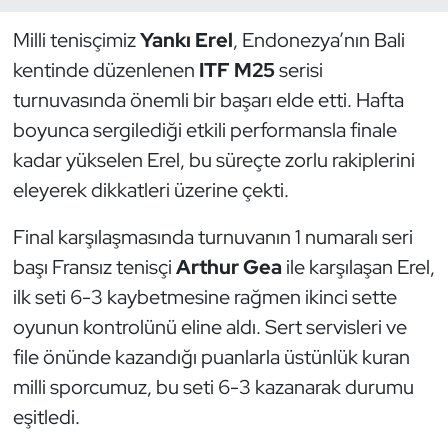
Milli tenisçimiz
Yankı Erel
, Endonezya’nın Bali
Dans Sporları
kentinde düzenlenen
ITF M25
serisi
Dövüş Sanatı
turnuvasında önemli bir başarı elde etti. Hafta
boyunca sergilediği etkili performansla finale
E-Spor
kadar yükselen Erel, bu süreçte zorlu rakiplerini
eleyerek dikkatleri üzerine çekti.
Eskrim
Final karşılaşmasında turnuvanın 1 numaralı seri
Futbol
başı Fransız tenisçi
Arthur Gea
ile karşılaşan Erel,
ilk seti 6-3 kaybetmesine rağmen ikinci sette
Futsal
oyunun kontrolünü eline aldı. Sert servisleri ve
Genel
file önünde kazandığı puanlarla üstünlük kuran
milli sporcumuz, bu seti 6-3 kazanarak durumu
Golf
eşitledi.