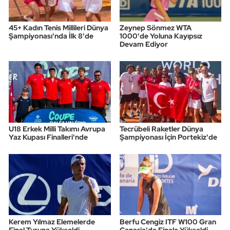
Triatlon
45+ Kadın Tenis Millileri Dünya
Zeynep Sönmez WTA
Şampiyonası'nda İlk 8'de
1000'de Yoluna Kayıpsız
Devam Ediyor
Voleybol
Vücut Geliştirme Fitness
Wushu Kungfu
Yelken
U18 Erkek Milli Takımı Avrupa
Tecrübeli Raketler Dünya
Yaz Kupası Finalleri'nde
Şampiyonası İçin Portekiz'de
Yüzme
Kerem Yılmaz Elemelerde
Berfu Cengiz ITF W100 Gran
Final Turuna Yükseldi
Canaria'da Finale Yükseldi