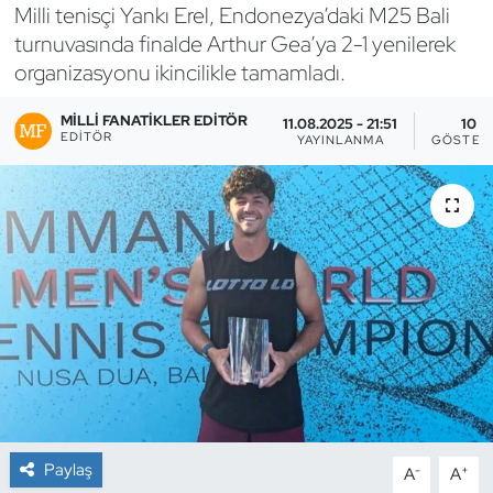
Milli tenisçi Yankı Erel, Endonezya’daki M25 Bali
Bocce Bowling Dart
turnuvasında finalde Arthur Gea’ya 2-1 yenilerek
organizasyonu ikincilikle tamamladı.
Boks
MILLI FANATIKLER EDITÖR
11.08.2025 - 21:51
10
EDITÖR
YAYINLANMA
GÖSTER
Briç
Buz Hokeyi
Buz Pateni
Çim Hokeyi
Cimnastik
Curling
Paylaş
-
+
A
A
Dağcılık