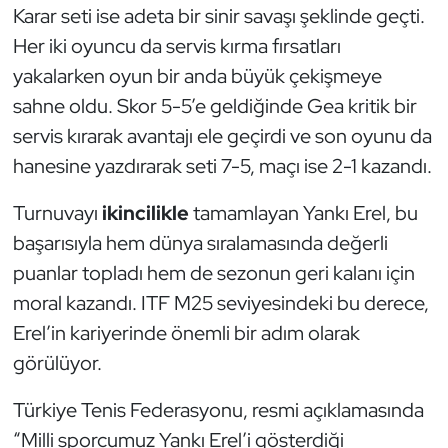
Güreş
Karar seti ise adeta bir sinir savaşı şeklinde geçti.
Her iki oyuncu da servis kırma fırsatları
Halter
yakalarken oyun bir anda büyük çekişmeye
sahne oldu. Skor 5-5’e geldiğinde Gea kritik bir
Hava Sporları
servis kırarak avantajı ele geçirdi ve son oyunu da
Hentbol
hanesine yazdırarak seti 7-5, maçı ise 2-1 kazandı.
İşitme Engelli Sporcular
Turnuvayı
ikincilikle
tamamlayan Yankı Erel, bu
başarısıyla hem dünya sıralamasında değerli
Judo ve Kuraş
puanlar topladı hem de sezonun geri kalanı için
moral kazandı. ITF M25 seviyesindeki bu derece,
Kano ve Rafting
Erel’in kariyerinde önemli bir adım olarak
görülüyor.
Karate
Türkiye Tenis Federasyonu, resmi açıklamasında
Kayak
“Milli sporcumuz Yankı Erel’i gösterdiği