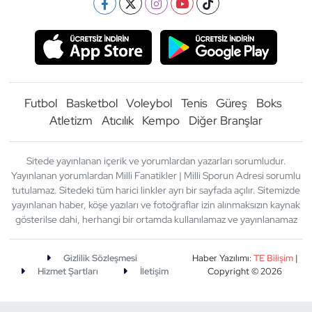
Futbol
Basketbol
Voleybol
Tenis
Güreş
Boks
Atletizm
Atıcılık
Kempo
Diğer Branşlar
Sitede yayınlanan içerik ve yorumlardan yazarları sorumludur.
Yayınlanan yorumlardan Milli Fanatikler | Milli Sporun Adresi sorumlu
tutulamaz. Sitedeki tüm harici linkler ayrı bir sayfada açılır. Sitemizde
yayınlanan haber, köşe yazıları ve fotoğraflar izin alınmaksızın kaynak
gösterilse dahi, herhangi bir ortamda kullanılamaz ve yayınlanamaz
Gizlilik Sözleşmesi
Haber Yazılımı:
TE Bilişim
|
Hizmet Şartları
İletişim
Copyright © 2026