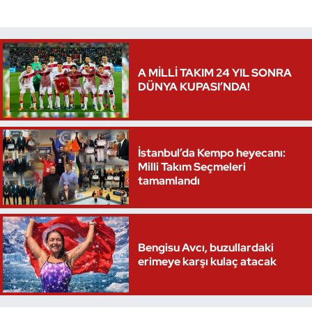
Triatlon
Voleybol
A MİLLİ TAKIM 24 YIL SONRA
DÜNYA KUPASI’NDA!
Vücut Geliştirme Fitness
Wushu Kungfu
İstanbul’da Kempo heyecanı:
Milli Takım Seçmeleri
Yelken
tamamlandı
Yüzme
Bengisu Avcı, buzullardaki
erimeye karşı kulaç atacak