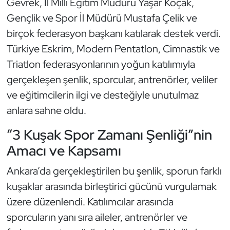
Gevrek, İl Millî Eğitim Müdürü Yaşar Koçak,
Güreş
Gençlik ve Spor İl Müdürü Mustafa Çelik ve
Halter
birçok federasyon başkanı katılarak destek verdi.
Türkiye Eskrim, Modern Pentatlon, Cimnastik ve
Hava Sporları
Triatlon federasyonlarının yoğun katılımıyla
gerçekleşen şenlik, sporcular, antrenörler, veliler
Hentbol
ve eğitimcilerin ilgi ve desteğiyle unutulmaz
İşitme Engelli Sporcular
anlara sahne oldu.
“3 Kuşak Spor Zamanı Şenliği”nin
Judo ve Kuraş
Amacı ve Kapsamı
Kano ve Rafting
Ankara’da gerçekleştirilen bu şenlik, sporun farklı
kuşaklar arasında birleştirici gücünü vurgulamak
Karate
üzere düzenlendi. Katılımcılar arasında
Kayak
sporcuların yanı sıra aileler, antrenörler ve