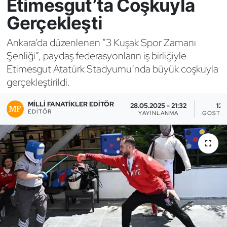
Etimesgut’ta Coşkuyla
Gerçekleşti
Bocce Bowling Dart
Ankara’da düzenlenen “3 Kuşak Spor Zamanı
Boks
Şenliği”, paydaş federasyonların iş birliğiyle
Etimesgut Atatürk Stadyumu’nda büyük coşkuyla
Briç
gerçekleştirildi.
Buz Hokeyi
MILLI FANATIKLER EDITÖR
28.05.2025 - 21:32
12
EDITÖR
YAYINLANMA
GÖSTE
Buz Pateni
Çim Hokeyi
Cimnastik
Curling
Dağcılık