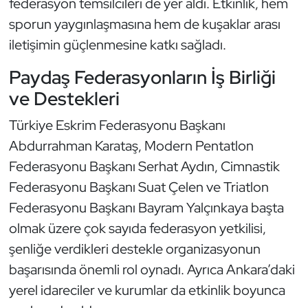
federasyon temsilcileri de yer aldı. Etkinlik, hem
Kempo
sporun yaygınlaşmasına hem de kuşaklar arası
iletişimin güçlenmesine katkı sağladı.
Kick Boks
Paydaş Federasyonların İş Birliği
Kürek
ve Destekleri
Masa Tenisi
Türkiye Eskrim Federasyonu Başkanı
Abdurrahman Karataş, Modern Pentatlon
Modern Pentatlon
Federasyonu Başkanı Serhat Aydın, Cimnastik
Federasyonu Başkanı Suat Çelen ve Triatlon
Motor Sporları
Federasyonu Başkanı Bayram Yalçınkaya başta
Muay Thai
olmak üzere çok sayıda federasyon yetkilisi,
şenliğe verdikleri destekle organizasyonun
Okçuluk
başarısında önemli rol oynadı. Ayrıca Ankara’daki
yerel idareciler ve kurumlar da etkinlik boyunca
Optimist