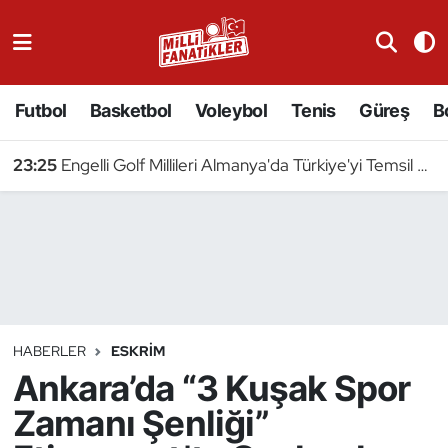
Atıcılık
Futbol
Basketbol
Voleybol
Tenis
Güreş
B
Atletizm
23:25
Engelli Golf Millileri Almanya'da Türkiye'yi Temsil Edecek
Badminton
Basketbol
Beyzbol
Bilardo
HABERLER
ESKRIM
Ankara’da “3 Kuşak Spor
Binicilik
Zamanı Şenliği”
Bisiklet