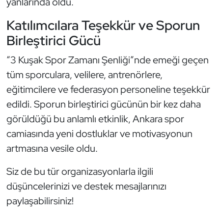
yanlarında oldu.
Oryantiring
Katılımcılara Teşekkür ve Sporun
Birleştirici Gücü
Özel Sporcular
“3 Kuşak Spor Zamanı Şenliği”nde emeği geçen
Paralimpik
tüm sporculara, velilere, antrenörlere,
eğitimcilere ve federasyon personeline teşekkür
Ragbi
edildi. Sporun birleştirici gücünün bir kez daha
Satranç
görüldüğü bu anlamlı etkinlik, Ankara spor
camiasında yeni dostluklar ve motivasyonun
Su Topu
artmasına vesile oldu.
Sualtı Sporları
Siz de bu tür organizasyonlarla ilgili
düşüncelerinizi ve destek mesajlarınızı
Tekvando
paylaşabilirsiniz!
Tenis