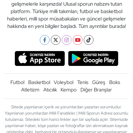
gelişmelerle karşınızda! Ulusal sporun nabzını tutan
platform. Türkiye milli takımları, futbol ve basketbol
haberleri, milli spor müsabakaları ve güncel gelişmeler
hakkında en yeni bilgiler başladı. Tüm ayrıntılar burada!
Futbol
Basketbol
Voleybol
Tenis
Güreş
Boks
Atletizm
Atıcılık
Kempo
Diğer Branşlar
Sitede yayınlanan içerik ve yorumlardan yazarları sorumludur.
Yayınlanan yorumlardan Milli Fanatikler | Milli Sporun Adresi sorumlu
tutulamaz. Sitedeki tüm harici linkler ayrı bir sayfada açılır. Sitemizde
yayınlanan haber, köşe yazıları ve fotoğraflar izin alınmaksızın kaynak
gösterilse dahi, herhangi bir ortamda kullanılamaz ve yayınlanamaz