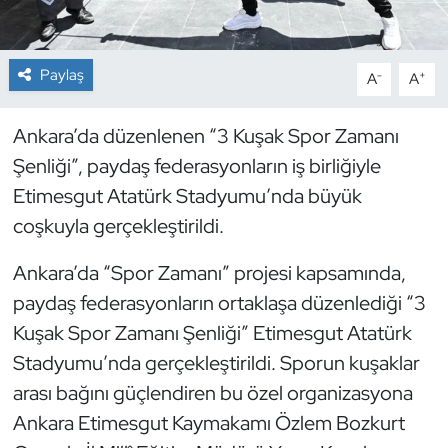
Dans Sporları
Paylaş
-
+
A
A
Dövüş Sanatı
Ankara’da düzenlenen “3 Kuşak Spor Zamanı
E-Spor
Şenliği”, paydaş federasyonların iş birliğiyle
Etimesgut Atatürk Stadyumu’nda büyük
Eskrim
coşkuyla gerçekleştirildi.
Futbol
Ankara’da “Spor Zamanı” projesi kapsamında,
paydaş federasyonların ortaklaşa düzenlediği “3
Futsal
Kuşak Spor Zamanı Şenliği” Etimesgut Atatürk
Genel
Stadyumu’nda gerçekleştirildi. Sporun kuşaklar
arası bağını güçlendiren bu özel organizasyona
Golf
Ankara Etimesgut Kaymakamı Özlem Bozkurt