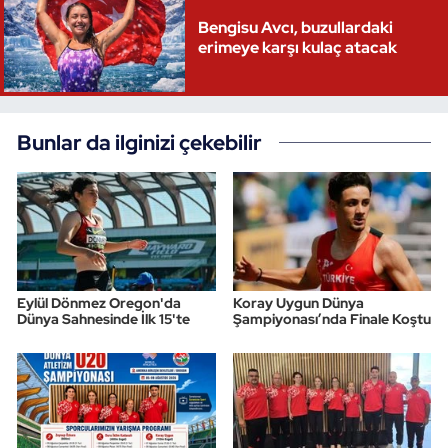
Bengisu Avcı, buzullardaki
erimeye karşı kulaç atacak
Bunlar da ilginizi çekebilir
Eylül Dönmez Oregon'da
Koray Uygun Dünya
Dünya Sahnesinde İlk 15'te
Şampiyonası’nda Finale Koştu