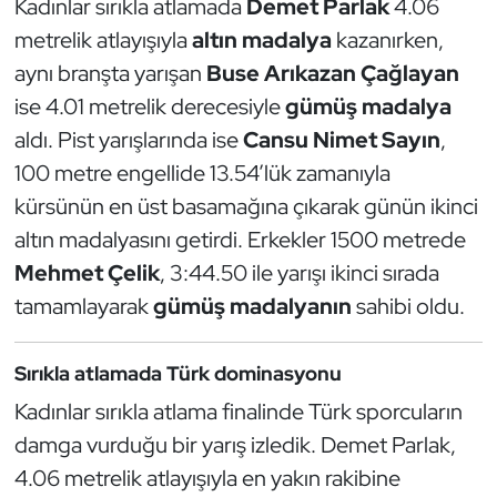
Kadınlar sırıkla atlamada
Demet Parlak
4.06
Güreş
metrelik atlayışıyla
altın madalya
kazanırken,
Halter
aynı branşta yarışan
Buse Arıkazan Çağlayan
ise 4.01 metrelik derecesiyle
gümüş madalya
Hava Sporları
aldı. Pist yarışlarında ise
Cansu Nimet Sayın
,
100 metre engellide 13.54’lük zamanıyla
Hentbol
kürsünün en üst basamağına çıkarak günün ikinci
İşitme Engelli Sporcular
altın madalyasını getirdi. Erkekler 1500 metrede
Mehmet Çelik
, 3:44.50 ile yarışı ikinci sırada
Judo ve Kuraş
tamamlayarak
gümüş madalyanın
sahibi oldu.
Kano ve Rafting
Sırıkla atlamada Türk dominasyonu
Karate
Kadınlar sırıkla atlama finalinde Türk sporcuların
damga vurduğu bir yarış izledik. Demet Parlak,
Kayak
4.06 metrelik atlayışıyla en yakın rakibine