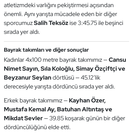
atletizmdeki varlığını pekiştirmesi açısından
Triatlon
önemli. Aynı yarışta mücadele eden bir diğer
sporcumuz
Salih Teksöz
ise 3:45.75 ile beşinci
Voleybol
sırada yer aldı.
Vücut Geliştirme Fitness
Bayrak takımları ve diğer sonuçlar
Wushu Kungfu
Kadınlar 4x100 metre bayrak takımımız —
Cansu
Nimet Sayın, Sıla Koloğlu, Simay Özçiftçi ve
Yelken
Beyzanur Seylan
dörtlüsü — 45.12’lik
derecesiyle yarışta dördüncü sırada yer aldı.
Yüzme
Erkek bayrak takımımız —
Kayhan Özer,
Mustafa Kemal Ay, Batuhan Altıntaş ve
Mikdat Sevler
— 39.85 koşarak günün bir diğer
dördüncülüğünü elde etti.