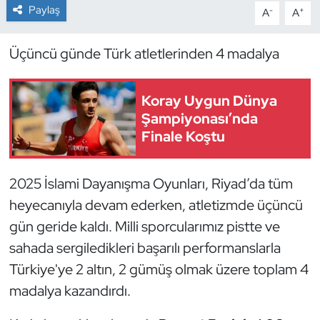
Paylaş
-
+
A
A
Dans Sporları
Üçüncü günde Türk atletlerinden 4 madalya
Dövüş Sanatı
Koray Uygun Dünya
E-Spor
Şampiyonası’nda
Finale Koştu
Eskrim
Futbol
2025 İslami Dayanışma Oyunları, Riyad’da tüm
heyecanıyla devam ederken, atletizmde üçüncü
Futsal
gün geride kaldı. Milli sporcularımız pistte ve
sahada sergiledikleri başarılı performanslarla
Genel
Türkiye'ye 2 altın, 2 gümüş olmak üzere toplam 4
Golf
madalya kazandırdı.