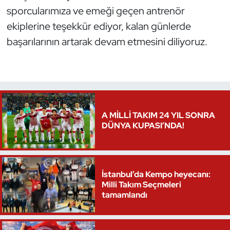
sporcularımıza ve emeği geçen antrenör
ekiplerine teşekkür ediyor, kalan günlerde
başarılarının artarak devam etmesini diliyoruz.
A MİLLİ TAKIM 24 YIL SONRA
DÜNYA KUPASI’NDA!
İstanbul’da Kempo heyecanı:
Milli Takım Seçmeleri
tamamlandı