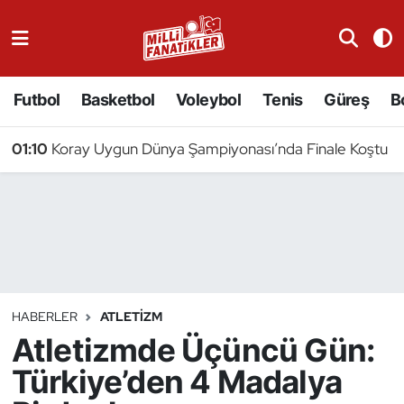
Atıcılık
Futbol
Basketbol
Voleybol
Tenis
Güreş
B
Atletizm
01:10
Koray Uygun Dünya Şampiyonası’nda Finale Koştu
Badminton
Basketbol
Beyzbol
Bilardo
HABERLER
ATLETIZM
Atletizmde Üçüncü Gün:
Binicilik
Türkiye’den 4 Madalya
Bisiklet