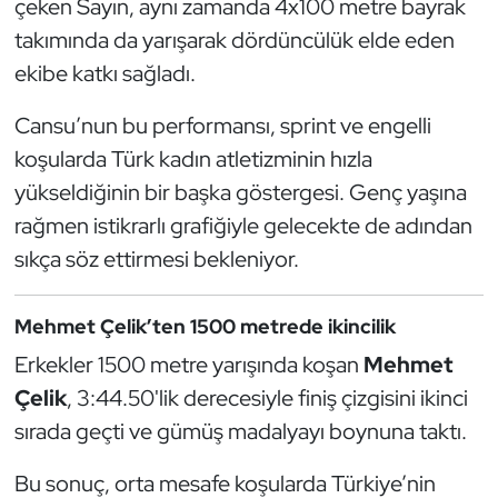
çeken Sayın, aynı zamanda 4x100 metre bayrak
Oryantiring
takımında da yarışarak dördüncülük elde eden
ekibe katkı sağladı.
Özel Sporcular
Cansu’nun bu performansı, sprint ve engelli
Paralimpik
koşularda Türk kadın atletizminin hızla
yükseldiğinin bir başka göstergesi. Genç yaşına
Ragbi
rağmen istikrarlı grafiğiyle gelecekte de adından
sıkça söz ettirmesi bekleniyor.
Satranç
Su Topu
Mehmet Çelik’ten 1500 metrede ikincilik
Erkekler 1500 metre yarışında koşan
Mehmet
Sualtı Sporları
Çelik
, 3:44.50'lik derecesiyle finiş çizgisini ikinci
sırada geçti ve gümüş madalyayı boynuna taktı.
Tekvando
Bu sonuç, orta mesafe koşularda Türkiye’nin
Tenis