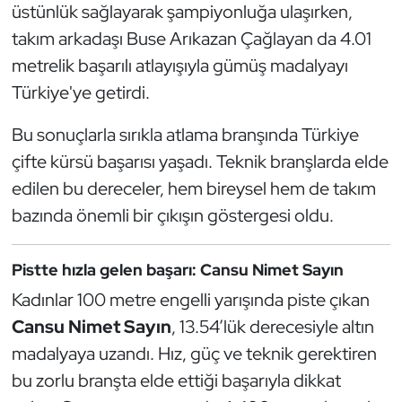
üstünlük sağlayarak şampiyonluğa ulaşırken,
Kempo
takım arkadaşı Buse Arıkazan Çağlayan da 4.01
Kick Boks
metrelik başarılı atlayışıyla gümüş madalyayı
Türkiye'ye getirdi.
Kürek
Bu sonuçlarla sırıkla atlama branşında Türkiye
Masa Tenisi
çifte kürsü başarısı yaşadı. Teknik branşlarda elde
edilen bu dereceler, hem bireysel hem de takım
Modern Pentatlon
bazında önemli bir çıkışın göstergesi oldu.
Motor Sporları
Pistte hızla gelen başarı: Cansu Nimet Sayın
Muay Thai
Kadınlar 100 metre engelli yarışında piste çıkan
Cansu Nimet Sayın
, 13.54’lük derecesiyle altın
Okçuluk
madalyaya uzandı. Hız, güç ve teknik gerektiren
bu zorlu branşta elde ettiği başarıyla dikkat
Optimist