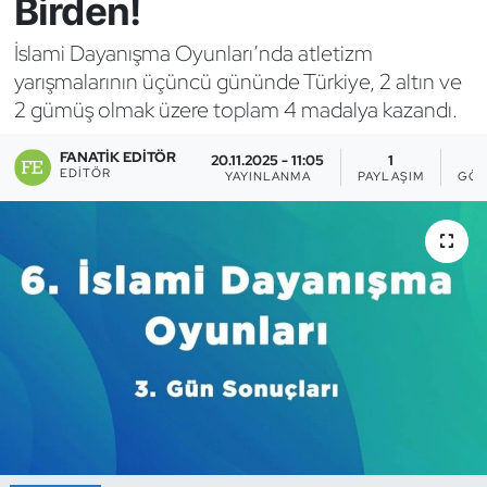
Birden!
Bocce Bowling Dart
İslami Dayanışma Oyunları’nda atletizm
yarışmalarının üçüncü gününde Türkiye, 2 altın ve
Boks
2 gümüş olmak üzere toplam 4 madalya kazandı.
Briç
FANATIK EDITÖR
20.11.2025 - 11:05
1
EDITÖR
YAYINLANMA
PAYLAŞIM
GÖS
Buz Hokeyi
Buz Pateni
Çim Hokeyi
Cimnastik
Curling
Dağcılık