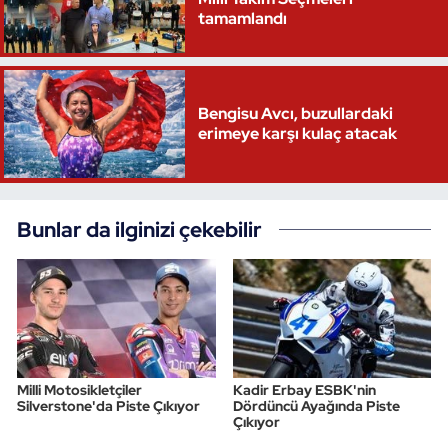
tamamlandı
Bengisu Avcı, buzullardaki
erimeye karşı kulaç atacak
Bunlar da ilginizi çekebilir
Milli Motosikletçiler
Kadir Erbay ESBK'nin
Silverstone'da Piste Çıkıyor
Dördüncü Ayağında Piste
Çıkıyor