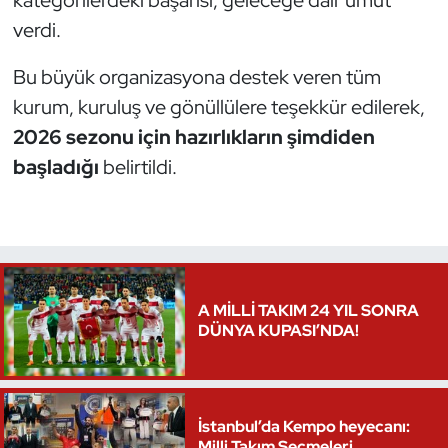
kategorilerdeki başarısı, geleceğe dair umut
verdi.
Triatlon
Bu büyük organizasyona destek veren tüm
Voleybol
kurum, kuruluş ve gönüllülere teşekkür edilerek,
2026 sezonu için hazırlıkların şimdiden
Vücut Geliştirme Fitness
başladığı
belirtildi.
Wushu Kungfu
Yelken
Yüzme
A MİLLİ TAKIM 24 YIL SONRA
DÜNYA KUPASI’NDA!
İstanbul’da Kempo heyecanı:
Milli Takım Seçmeleri