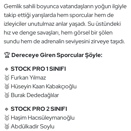
Güreş
Gemlik sahili boyunca vatandaşların yoğun ilgiyle
takip ettiği yarışlarda hem sporcular hem de
Halter
izleyiciler unutulmaz anlar yaşadı. Su üstündeki
Hava Sporları
hız ve denge savaşları, hem görsel bir şölen
sundu hem de adrenalin seviyesini zirveye taşıdı.
Hentbol
🏆
Dereceye Giren Sporcular Şöyle:
İşitme Engelli Sporcular
🔹
STOCK PRO 1 SINIFI
Judo ve Kuraş
🥇 Furkan Yılmaz
🥈 Hüseyin Kaan Kabakçıoğlu
Kano ve Rafting
🥉 Burak Dededağlılar
Karate
🔹
STOCK PRO 2 SINIFI
🥇 Haşim Hacısüleymanoğlu
Kayak
🥈 Abdülkadir Soylu