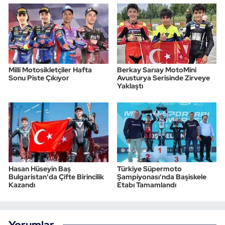
Milli Motosikletçiler Hafta
Berkay Sarıay MotoMini
Sonu Piste Çıkıyor
Avusturya Serisinde Zirveye
Yaklaştı
Hasan Hüseyin Baş
Türkiye Süpermoto
Bulgaristan'da Çifte Birincilik
Şampiyonası'nda Başiskele
Kazandı
Etabı Tamamlandı
Yorumlar