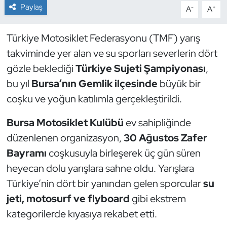
Paylaş
-
+
A
A
Dans Sporları
Türkiye Motosiklet Federasyonu (TMF) yarış
Dövüş Sanatı
takviminde yer alan ve su sporları severlerin dört
gözle beklediği
Türkiye Sujeti Şampiyonası
,
E-Spor
bu yıl
Bursa’nın Gemlik ilçesinde
büyük bir
coşku ve yoğun katılımla gerçekleştirildi.
Eskrim
Bursa Motosiklet Kulübü
ev sahipliğinde
Futbol
düzenlenen organizasyon,
30 Ağustos Zafer
Bayramı
coşkusuyla birleşerek üç gün süren
Futsal
heyecan dolu yarışlara sahne oldu. Yarışlara
Genel
Türkiye’nin dört bir yanından gelen sporcular
su
jeti, motosurf ve flyboard
gibi ekstrem
Golf
kategorilerde kıyasıya rekabet etti.