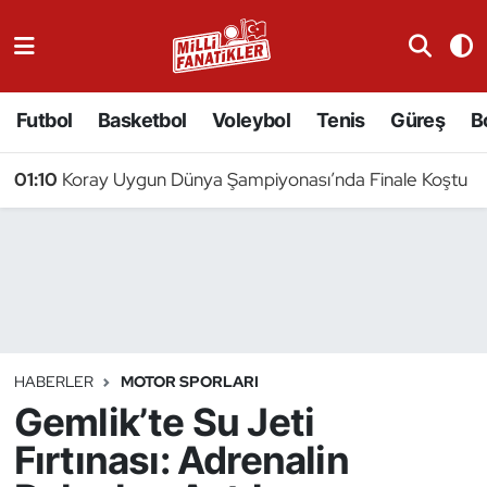
Atıcılık
Futbol
Basketbol
Voleybol
Tenis
Güreş
B
Atletizm
01:10
Koray Uygun Dünya Şampiyonası’nda Finale Koştu
Badminton
Basketbol
Beyzbol
Bilardo
HABERLER
MOTOR SPORLARI
Gemlik’te Su Jeti
Binicilik
Fırtınası: Adrenalin
Bisiklet