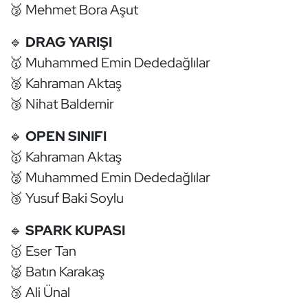
🥉 Mehmet Bora Aşut
Kempo
🔹
DRAG YARIŞI
Kick Boks
🥇 Muhammed Emin Dededağlılar
🥈 Kahraman Aktaş
Kürek
🥉 Nihat Baldemir
Masa Tenisi
🔹
OPEN SINIFI
Modern Pentatlon
🥇 Kahraman Aktaş
🥈 Muhammed Emin Dededağlılar
Motor Sporları
🥉 Yusuf Baki Soylu
Muay Thai
🔹
SPARK KUPASI
🥇 Eser Tan
Okçuluk
🥈 Batın Karakaş
🥉 Ali Ünal
Optimist