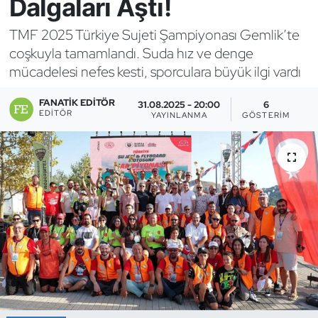
Dalgaları Aştı!
Bocce Bowling Dart
TMF 2025 Türkiye Sujeti Şampiyonası Gemlik’te
coşkuyla tamamlandı. Suda hız ve denge
Boks
mücadelesi nefes kesti, sporculara büyük ilgi vardı
Briç
FANATIK EDITÖR
31.08.2025 - 20:00
6
EDITÖR
YAYINLANMA
GÖSTERIM
Buz Hokeyi
Buz Pateni
Çim Hokeyi
Cimnastik
Curling
Dağcılık