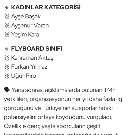
🔹
KADINLAR KATEGORİSİ
Oryantiring
🥇 Ayşe Başak
Özel Sporcular
🥈 Ayşenur Varan
🥉 Yeşim Kara
Paralimpik
🔹
FLYBOARD SINIFI
Ragbi
🥇 Kahraman Aktaş
🥈 Furkan Yılmaz
Satranç
🥉 Uğur Piro
Su Topu
🗣️ Yarış sonrası açıklamalarda bulunan TMF
yetkilileri, organizasyonun her yıl daha fazla ilgi
Sualtı Sporları
gördüğünü ve Türkiye’nin su sporlarındaki
Tekvando
potansiyelini ortaya koyduğunu vurguladı.
Özellikle genç yaşta sporcuların çeşitli
Tenis