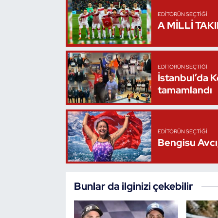
Kempo
EDITÖRÜN SEÇTIĞI
A MİLLİ TAK
Kick Boks
Kürek
EDITÖRÜN SEÇTIĞI
İstanbul’da 
Masa Tenisi
tamamlandı
Modern Pentatlon
Motor Sporları
EDITÖRÜN SEÇTIĞI
Bengisu Avcı,
Muay Thai
Okçuluk
Bunlar da ilginizi çekebilir
Optimist