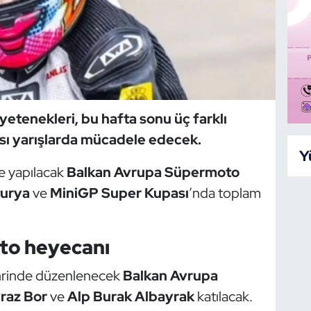
etenekleri, bu hafta sonu üç farklı
sı yarışlarda mücadele edecek.
Y
e yapılacak
Balkan Avrupa Süpermoto
turya
ve
MiniGP Super Kupası
’nda toplam
o heyecanı
hrinde düzenlenecek
Balkan Avrupa
raz Bor
ve
Alp Burak Albayrak
katılacak.