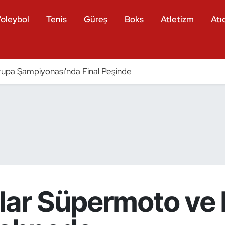
oleybol
Tenis
Güreş
Boks
Atletizm
Atıc
pa Şampiyonası'nda Final Peşinde
ılar Süpermoto ve