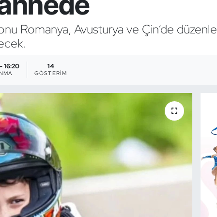
 sahnede
sonu Romanya, Avusturya ve Çin’de düzen
decek.
- 16:20
14
ANMA
GÖSTERIM