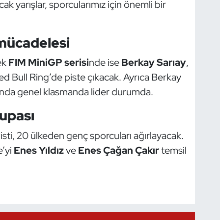
ak yarışlar, sporcularımız için önemli bir
mücadelesi
ek
FIM MiniGP serisi
nde ise
Berkay Sarıay
,
d Bull Ring’de piste çıkacak. Ayrıca Berkay
arında genel klasmanda lider durumda.
upası
ti, 20 ülkeden genç sporcuları ağırlayacak.
e’yi
Enes Yıldız
ve
Enes Çağan Çakır
temsil