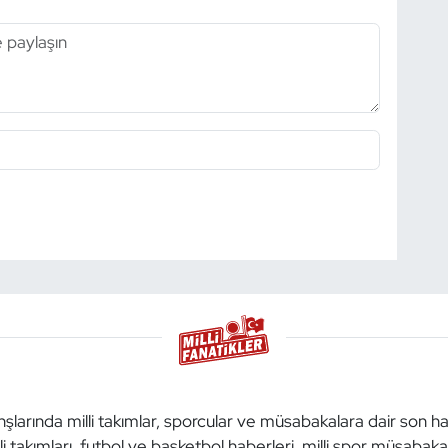
anşlarında milli takımlar, sporcular ve müsabakalara dair son h
li takımları, futbol ve basketbol haberleri, milli spor müsabak