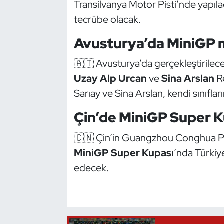
Transilvanya Motor Pisti’nde yapılac
Güreş
tecrübe olacak.
Halter
Avusturya’da MiniGP 
Hava Sporları
🇦🇹 Avusturya’da gerçekleştirilec
Uzay Alp Urcan
ve
Sina Arslan
Re
Hentbol
Sarıay ve Sina Arslan, kendi sınıfl
İşitme Engelli Sporcular
Çin’de MiniGP Super K
Judo ve Kuraş
🇨🇳 Çin’in Guangzhou Conghua Pis
MiniGP Super Kupası
’nda Türkiy
Kano ve Rafting
edecek.
Karate
Kayak