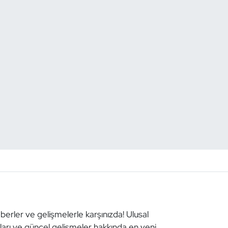
aberler ve gelişmelerle karşınızda! Ulusal
aları ve güncel gelişmeler hakkında en yeni