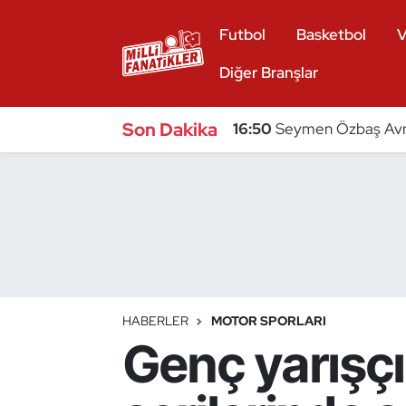
Futbol
Basketbol
V
Atıcılık
Diğer Branşlar
Atletizm
Son Dakika
16:50
Seymen Özbaş Avru
Badminton
Basketbol
Beyzbol
Bilardo
HABERLER
MOTOR SPORLARI
Genç yarışç
Binicilik
Bisiklet