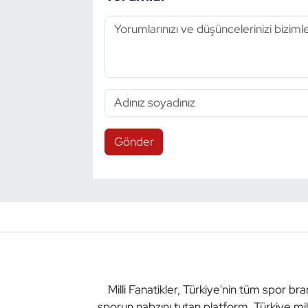
Triatlon
Voleybol
Vücut Geliştirme Fitness
Wushu Kungfu
Gönder
Yelken
Yüzme
Milli Fanatikler, Türkiye'nin tüm spor br
sporun nabzını tutan platform. Türkiye mil