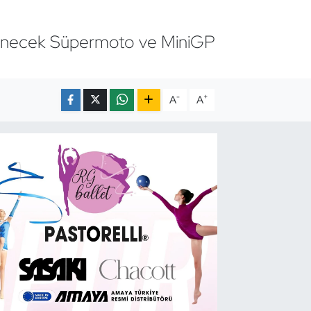
lenecek Süpermoto ve MiniGP
-
+
A
A