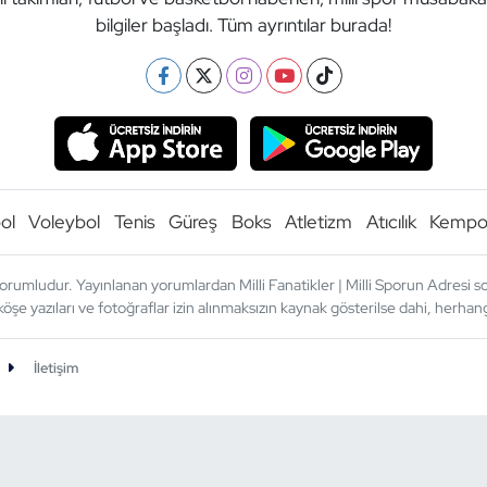
bilgiler başladı. Tüm ayrıntılar burada!
ol
Voleybol
Tenis
Güreş
Boks
Atletizm
Atıcılık
Kemp
orumludur. Yayınlanan yorumlardan Milli Fanatikler | Milli Sporun Adresi sor
köşe yazıları ve fotoğraflar izin alınmaksızın kaynak gösterilse dahi, herh
İletişim