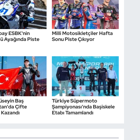
bay ESBK'nin
Milli Motosikletçiler Hafta
ü Ayağında Piste
Sonu Piste Çıkıyor
üseyin Baş
Türkiye Süpermoto
tan'da Çifte
Şampiyonası'nda Başiskele
k Kazandı
Etabı Tamamlandı