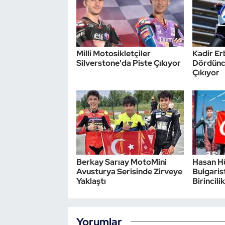
Oryantiring
Özel Sporcular
Milli Motosikletçiler
Kadir Er
Silverstone'da Piste Çıkıyor
Dördünc
Paralimpik
Çıkıyor
Ragbi
Satranç
Su Topu
Berkay Sarıay MotoMini
Hasan H
Sualtı Sporları
Avusturya Serisinde Zirveye
Bulgaris
Yaklaştı
Birincili
Tekvando
Tenis
Yorumlar