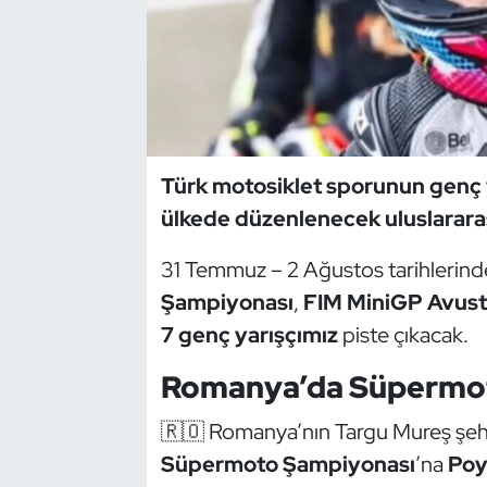
Dans Sporları
Dövüş Sanatı
E-Spor
Türk motosiklet sporunun genç y
ülkede düzenlenecek uluslarara
Eskrim
31 Temmuz – 2 Ağustos tarihlerind
Futbol
Şampiyonası
,
FIM MiniGP Avus
Futsal
7 genç yarışçımız
piste çıkacak.
Romanya’da Süpermot
Genel
🇷🇴 Romanya’nın Targu Mureş şe
Golf
Süpermoto Şampiyonası
’na
Poy