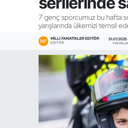
serilerinde
Bocce Bowling Dart
7 genç sporcumuz bu hafta 
yarışlarında ülkemizi temsil e
Boks
MILLI FANATIKLER EDITÖR
Briç
31.07.2025 
EDITÖR
YAYINL
Buz Hokeyi
Buz Pateni
Çim Hokeyi
Cimnastik
Curling
Dağcılık