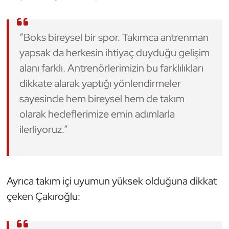
Triatlon
“Boks bireysel bir spor. Takımca antrenman
Voleybol
yapsak da herkesin ihtiyaç duyduğu gelişim
alanı farklı. Antrenörlerimizin bu farklılıkları
Vücut Geliştirme Fitness
dikkate alarak yaptığı yönlendirmeler
sayesinde hem bireysel hem de takım
Wushu Kungfu
olarak hedeflerimize emin adımlarla
Yelken
ilerliyoruz.”
Yüzme
Ayrıca takım içi uyumun yüksek olduğuna dikkat
çeken Çakıroğlu: