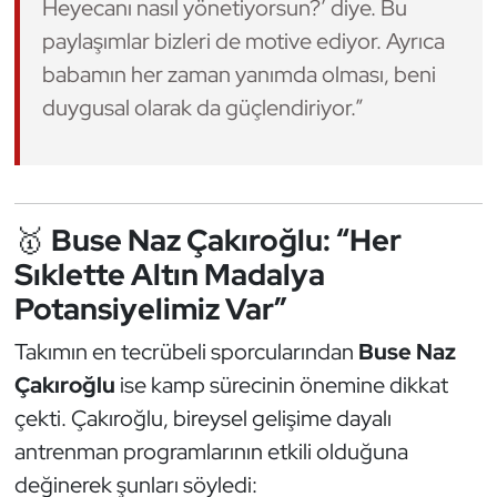
Heyecanı nasıl yönetiyorsun?’ diye. Bu
Oryantiring
paylaşımlar bizleri de motive ediyor. Ayrıca
babamın her zaman yanımda olması, beni
Özel Sporcular
duygusal olarak da güçlendiriyor.”
Paralimpik
Ragbi
🥇
Buse Naz Çakıroğlu: “Her
Satranç
Sıklette Altın Madalya
Potansiyelimiz Var”
Su Topu
Takımın en tecrübeli sporcularından
Buse Naz
Sualtı Sporları
Çakıroğlu
ise kamp sürecinin önemine dikkat
çekti. Çakıroğlu, bireysel gelişime dayalı
Tekvando
antrenman programlarının etkili olduğuna
değinerek şunları söyledi:
Tenis