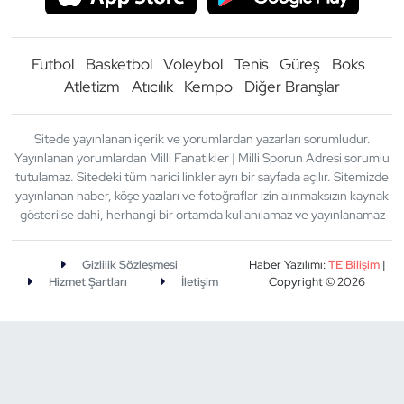
Futbol
Basketbol
Voleybol
Tenis
Güreş
Boks
Atletizm
Atıcılık
Kempo
Diğer Branşlar
Sitede yayınlanan içerik ve yorumlardan yazarları sorumludur.
Yayınlanan yorumlardan Milli Fanatikler | Milli Sporun Adresi sorumlu
tutulamaz. Sitedeki tüm harici linkler ayrı bir sayfada açılır. Sitemizde
yayınlanan haber, köşe yazıları ve fotoğraflar izin alınmaksızın kaynak
gösterilse dahi, herhangi bir ortamda kullanılamaz ve yayınlanamaz
Gizlilik Sözleşmesi
Haber Yazılımı:
TE Bilişim
|
Hizmet Şartları
İletişim
Copyright © 2026