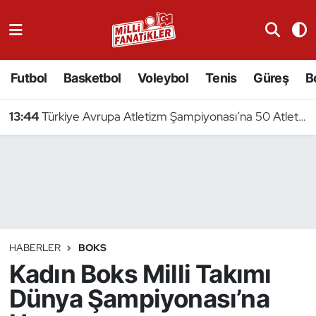
Atıcılık
Futbol
Basketbol
Voleybol
Tenis
Güreş
B
Atletizm
13:44
Türkiye Avrupa Atletizm Şampiyonası’na 50 Atletle Gidiyor
Badminton
Basketbol
Beyzbol
Bilardo
HABERLER
BOKS
Kadın Boks Milli Takımı
Binicilik
Dünya Şampiyonası’na
Bisiklet