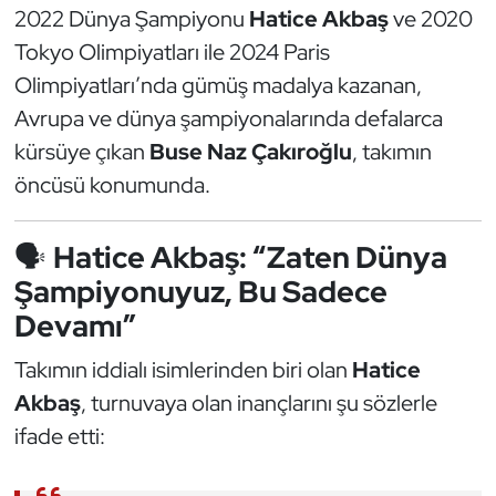
Güreş
2022 Dünya Şampiyonu
Hatice Akbaş
ve 2020
Tokyo Olimpiyatları ile 2024 Paris
Halter
Olimpiyatları’nda gümüş madalya kazanan,
Avrupa ve dünya şampiyonalarında defalarca
Hava Sporları
kürsüye çıkan
Buse Naz Çakıroğlu
, takımın
Hentbol
öncüsü konumunda.
İşitme Engelli Sporcular
🗣️
Hatice Akbaş: “Zaten Dünya
Şampiyonuyuz, Bu Sadece
Judo ve Kuraş
Devamı”
Kano ve Rafting
Takımın iddialı isimlerinden biri olan
Hatice
Akbaş
, turnuvaya olan inançlarını şu sözlerle
Karate
ifade etti:
Kayak