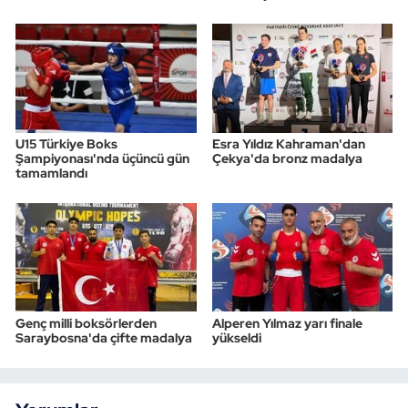
U15 Türkiye Boks
Esra Yıldız Kahraman'dan
Şampiyonası'nda üçüncü gün
Çekya'da bronz madalya
tamamlandı
Genç milli boksörlerden
Alperen Yılmaz yarı finale
Saraybosna'da çifte madalya
yükseldi