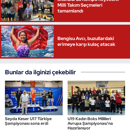
Milli Takım Seçmeleri
tamamlandı
Bengisu Avcı, buzullardaki
erimeye karşı kulaç atacak
Bunlar da ilginizi çekebilir
Seyda Keser U17 Türkiye
U19 Kadın Boks Millileri
Şampiyonası sona erdi
Avrupa Şampiyonası'na
Hazırlanıyor