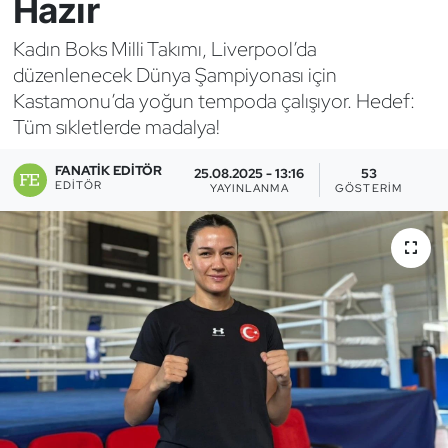
Hazır
Bocce Bowling Dart
Kadın Boks Milli Takımı, Liverpool’da
düzenlenecek Dünya Şampiyonası için
Boks
Kastamonu’da yoğun tempoda çalışıyor. Hedef:
Tüm sıkletlerde madalya!
Briç
FANATIK EDITÖR
25.08.2025 - 13:16
53
Buz Hokeyi
EDITÖR
YAYINLANMA
GÖSTERIM
Buz Pateni
Çim Hokeyi
Cimnastik
Curling
Dağcılık