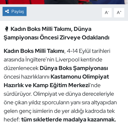
Paylaş
-
+
A
A
Dans Sporları
Dövüş Sanatı
🥊
Kadın Boks Milli Takımı, Dünya
Şampiyonası Öncesi Zirveye Odaklandı
E-Spor
Kadın Boks Milli Takımı
, 4-14 Eylül tarihleri
Eskrim
arasında İngiltere’nin Liverpool kentinde
düzenlenecek
Dünya Boks Şampiyonası
Futbol
öncesi hazırlıklarını
Kastamonu Olimpiyat
Hazırlık ve Kamp Eğitim Merkezi
'nde
Futsal
sürdürüyor. Olimpiyat ve dünya dereceleriyle
Genel
öne çıkan yıldız sporcuların yanı sıra altyapıdan
gelen genç isimlerin de yer aldığı kadroda tek
Golf
hedef:
tüm sıkletlerde madalya kazanmak.