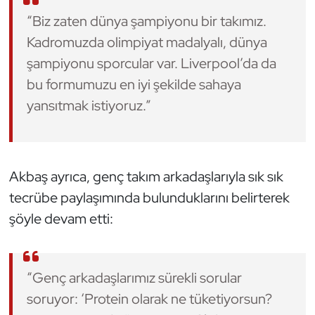
Kempo
“Biz zaten dünya şampiyonu bir takımız.
Kadromuzda olimpiyat madalyalı, dünya
Kick Boks
şampiyonu sporcular var. Liverpool’da da
bu formumuzu en iyi şekilde sahaya
Kürek
yansıtmak istiyoruz.”
Masa Tenisi
Modern Pentatlon
Akbaş ayrıca, genç takım arkadaşlarıyla sık sık
Motor Sporları
tecrübe paylaşımında bulunduklarını belirterek
şöyle devam etti:
Muay Thai
Okçuluk
“Genç arkadaşlarımız sürekli sorular
soruyor: ‘Protein olarak ne tüketiyorsun?
Optimist