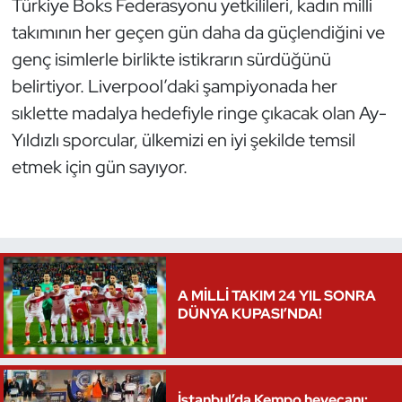
Türkiye Boks Federasyonu yetkilileri, kadın milli
takımının her geçen gün daha da güçlendiğini ve
genç isimlerle birlikte istikrarın sürdüğünü
belirtiyor. Liverpool’daki şampiyonada her
sıklette madalya hedefiyle ringe çıkacak olan Ay-
Yıldızlı sporcular, ülkemizi en iyi şekilde temsil
etmek için gün sayıyor.
A MİLLİ TAKIM 24 YIL SONRA
DÜNYA KUPASI’NDA!
İstanbul’da Kempo heyecanı: