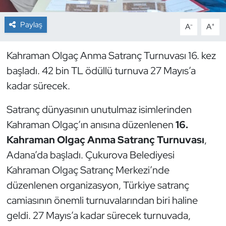
Dans Sporları
Paylaş
-
+
A
A
Dövüş Sanatı
Kahraman Olgaç Anma Satranç Turnuvası 16. kez
başladı. 42 bin TL ödüllü turnuva 27 Mayıs’a
E-Spor
kadar sürecek.
Eskrim
Satranç dünyasının unutulmaz isimlerinden
Kahraman Olgaç’ın anısına düzenlenen
16.
Futbol
Kahraman Olgaç Anma Satranç Turnuvası
,
Futsal
Adana’da başladı. Çukurova Belediyesi
Kahraman Olgaç Satranç Merkezi’nde
Genel
düzenlenen organizasyon, Türkiye satranç
camiasının önemli turnuvalarından biri haline
Golf
geldi. 27 Mayıs’a kadar sürecek turnuvada,