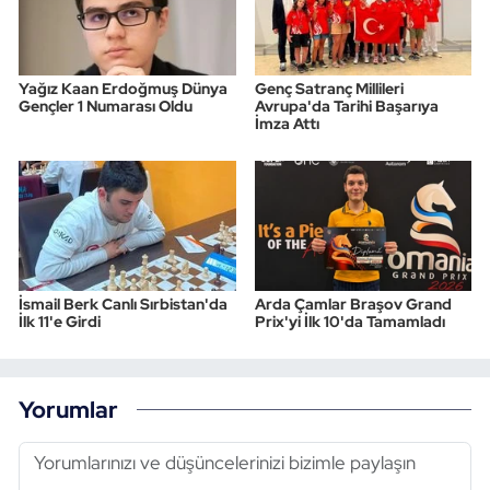
Yağız Kaan Erdoğmuş Dünya
Genç Satranç Millileri
Gençler 1 Numarası Oldu
Avrupa'da Tarihi Başarıya
İmza Attı
İsmail Berk Canlı Sırbistan'da
Arda Çamlar Braşov Grand
İlk 11'e Girdi
Prix'yi İlk 10'da Tamamladı
Yorumlar