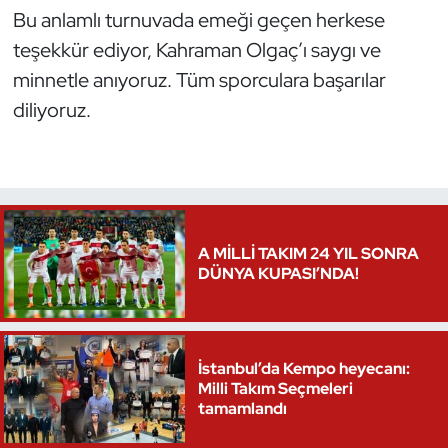
Bu anlamlı turnuvada emeği geçen herkese
Oryantiring
teşekkür ediyor, Kahraman Olgaç’ı saygı ve
minnetle anıyoruz. Tüm sporculara başarılar
Özel Sporcular
diliyoruz.
Paralimpik
Ragbi
Satranç
A MİLLİ TAKIM 24 YIL SONRA
DÜNYA KUPASI’NDA!
Su Topu
Sualtı Sporları
İstanbul’da Kempo heyecanı:
Tekvando
Milli Takım Seçmeleri
tamamlandı
Tenis