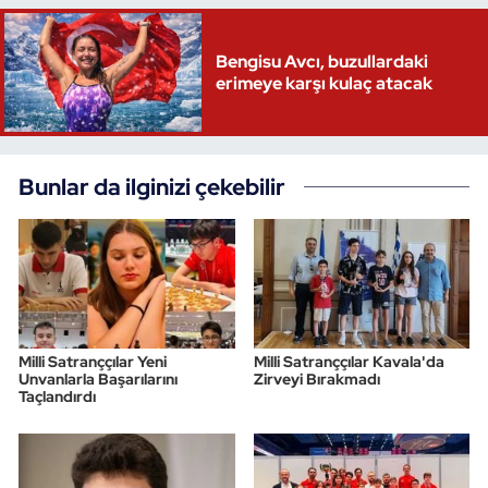
Triatlon
Bengisu Avcı, buzullardaki
erimeye karşı kulaç atacak
Voleybol
Vücut Geliştirme Fitness
Bunlar da ilginizi çekebilir
Wushu Kungfu
Yelken
Yüzme
Milli Satranççılar Yeni
Milli Satranççılar Kavala'da
Unvanlarla Başarılarını
Zirveyi Bırakmadı
Taçlandırdı