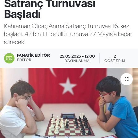
Satranç Turnuvası
Başladı
Bocce Bowling Dart
Kahraman Olgaç Anma Satranç Turnuvası 16. kez
Boks
başladı. 42 bin TL ödüllü turnuva 27 Mayıs’a kadar
sürecek.
Briç
FANATIK EDITÖR
25.05.2025 - 12:00
2
Buz Hokeyi
EDITÖR
YAYINLANMA
GÖSTERIM
Buz Pateni
Çim Hokeyi
Cimnastik
Curling
Dağcılık