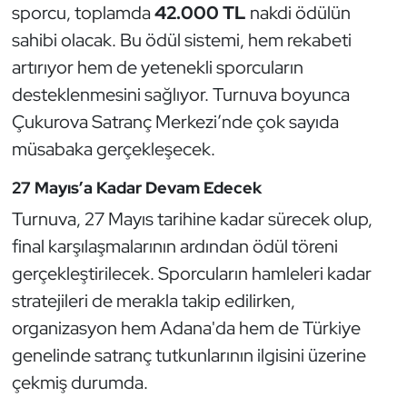
sporcu, toplamda
42.000 TL
nakdi ödülün
Kempo
sahibi olacak. Bu ödül sistemi, hem rekabeti
Kick Boks
artırıyor hem de yetenekli sporcuların
desteklenmesini sağlıyor. Turnuva boyunca
Kürek
Çukurova Satranç Merkezi’nde çok sayıda
müsabaka gerçekleşecek.
Masa Tenisi
27 Mayıs’a Kadar Devam Edecek
Modern Pentatlon
Turnuva, 27 Mayıs tarihine kadar sürecek olup,
final karşılaşmalarının ardından ödül töreni
Motor Sporları
gerçekleştirilecek. Sporcuların hamleleri kadar
Muay Thai
stratejileri de merakla takip edilirken,
organizasyon hem Adana'da hem de Türkiye
Okçuluk
genelinde satranç tutkunlarının ilgisini üzerine
çekmiş durumda.
Optimist