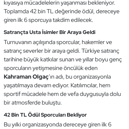
Güreş
kıyasıya mücadelelerin yaşanması bekleniyor.
Toplamda 42 bin TL değerinde ödül, dereceye
Halter
giren ilk 6 sporcuya takdim edilecek.
Hava Sporları
Satrançta Usta İsimler Bir Araya Geldi
Turnuvanın açılışında sporcular, hakemler ve
Hentbol
satranç severler bir araya geldi. Türkiye satranç
tarihine büyük katkılar sunan ve yıllar boyu genç
İşitme Engelli Sporcular
sporcuların yetişmesine öncülük eden
Judo ve Kuraş
Kahraman Olgaç
’ın adı, bu organizasyonla
yaşatılmaya devam ediyor. Katılımcılar, hem
Kano ve Rafting
sportif mücadele hem de vefa duygusuyla dolu
bir atmosferde buluştu.
Karate
42 Bin TL Ödül Sporcuları Bekliyor
Kayak
Bu yılki organizasyonda dereceye giren ilk 6