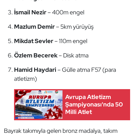
İsmail Nezir
– 400m engel
Triatlon
Mazlum Demir
– 5km yürüyüş
Voleybol
Mikdat Sevler
– 110m engel
Vücut Geliştirme Fitness
Özlem Becerek
– Disk atma
Wushu Kungfu
Hamid Haydari
– Gülle atma F57 (para
Yelken
atletizm)
Yüzme
Avrupa Atletizm
Şampiyonası'nda 50
Milli Atlet
Bayrak takımıyla gelen bronz madalya, takım