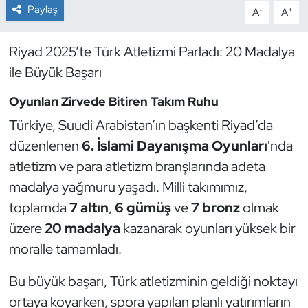
Paylaş
-
+
A
A
Dans Sporları
Riyad 2025’te Türk Atletizmi Parladı: 20 Madalya
Dövüş Sanatı
ile Büyük Başarı
Oyunları Zirvede Bitiren Takım Ruhu
E-Spor
Türkiye, Suudi Arabistan’ın başkenti Riyad’da
Eskrim
düzenlenen
6. İslami Dayanışma Oyunları
'nda
atletizm ve para atletizm branşlarında adeta
Futbol
madalya yağmuru yaşadı. Milli takımımız,
toplamda
7 altın
,
6 gümüş
ve
7 bronz
olmak
Futsal
üzere
20 madalya
kazanarak oyunları yüksek bir
Genel
moralle tamamladı.
Golf
Bu büyük başarı, Türk atletizminin geldiği noktayı
ortaya koyarken, spora yapılan planlı yatırımların