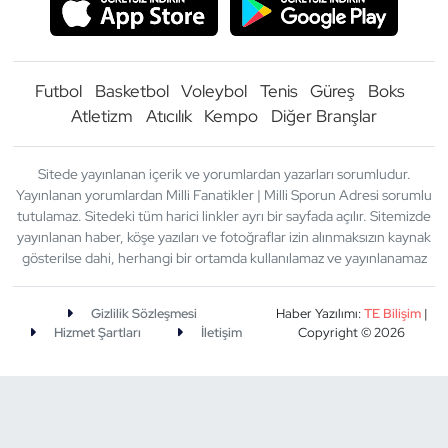
Futbol
Basketbol
Voleybol
Tenis
Güreş
Boks
Atletizm
Atıcılık
Kempo
Diğer Branşlar
Sitede yayınlanan içerik ve yorumlardan yazarları sorumludur.
Yayınlanan yorumlardan Milli Fanatikler | Milli Sporun Adresi sorumlu
tutulamaz. Sitedeki tüm harici linkler ayrı bir sayfada açılır. Sitemizde
yayınlanan haber, köşe yazıları ve fotoğraflar izin alınmaksızın kaynak
gösterilse dahi, herhangi bir ortamda kullanılamaz ve yayınlanamaz
Gizlilik Sözleşmesi
Haber Yazılımı:
TE Bilişim
|
Hizmet Şartları
İletişim
Copyright © 2026