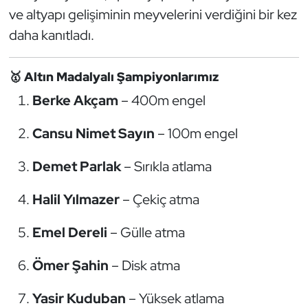
Güreş
ve altyapı gelişiminin meyvelerini verdiğini bir kez
daha kanıtladı.
Halter
Hava Sporları
🥇
Altın Madalyalı Şampiyonlarımız
Berke Akçam
– 400m engel
Hentbol
Cansu Nimet Sayın
– 100m engel
İşitme Engelli Sporcular
Demet Parlak
– Sırıkla atlama
Judo ve Kuraş
Halil Yılmazer
– Çekiç atma
Kano ve Rafting
Emel Dereli
– Gülle atma
Karate
Ömer Şahin
– Disk atma
Kayak
Yasir Kuduban
– Yüksek atlama