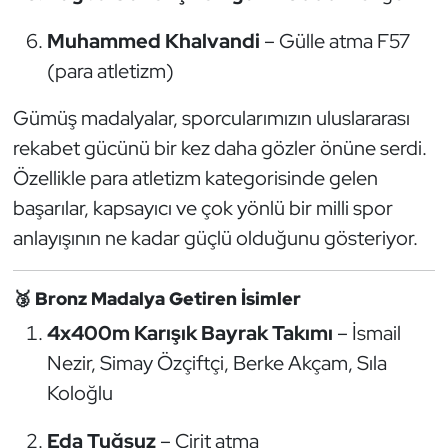
Oryantiring
Muhammed Khalvandi
– Gülle atma F57
(para atletizm)
Özel Sporcular
Gümüş madalyalar, sporcularımızın uluslararası
Paralimpik
rekabet gücünü bir kez daha gözler önüne serdi.
Özellikle para atletizm kategorisinde gelen
Ragbi
başarılar, kapsayıcı ve çok yönlü bir milli spor
Satranç
anlayışının ne kadar güçlü olduğunu gösteriyor.
Su Topu
🥉
Bronz Madalya Getiren İsimler
4x400m Karışık Bayrak Takımı
– İsmail
Sualtı Sporları
Nezir, Simay Özçiftçi, Berke Akçam, Sıla
Tekvando
Koloğlu
Tenis
Eda Tuğsuz
– Cirit atma