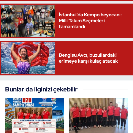
İstanbul’da Kempo heyecanı:
Milli Takım Seçmeleri
tamamlandı
Bengisu Avcı, buzullardaki
erimeye karşı kulaç atacak
Bunlar da ilginizi çekebilir