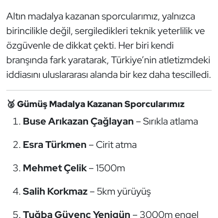
Kempo
Altın madalya kazanan sporcularımız, yalnızca
birincilikle değil, sergiledikleri teknik yeterlilik ve
Kick Boks
özgüvenle de dikkat çekti. Her biri kendi
Kürek
branşında fark yaratarak, Türkiye’nin atletizmdeki
iddiasını uluslararası alanda bir kez daha tescilledi.
Masa Tenisi
🥈
Gümüş Madalya Kazanan Sporcularımız
Modern Pentatlon
Buse Arıkazan Çağlayan
– Sırıkla atlama
Motor Sporları
Esra Türkmen
– Cirit atma
Muay Thai
Mehmet Çelik
– 1500m
Okçuluk
Salih Korkmaz
– 5km yürüyüş
Optimist
Tuğba Güvenç Yenigün
– 3000m engel