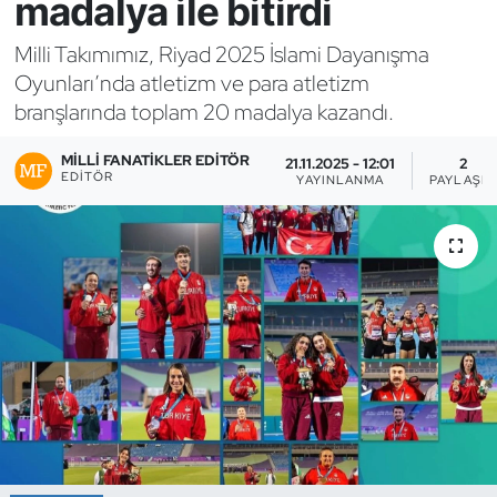
madalya ile bitirdi
Bocce Bowling Dart
Milli Takımımız, Riyad 2025 İslami Dayanışma
Oyunları’nda atletizm ve para atletizm
Boks
branşlarında toplam 20 madalya kazandı.
Briç
MILLI FANATIKLER EDITÖR
21.11.2025 - 12:01
2
EDITÖR
YAYINLANMA
PAYLAŞIM
Buz Hokeyi
Buz Pateni
Çim Hokeyi
Cimnastik
Curling
Dağcılık