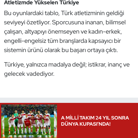
Atletizmde Yükselen Türkiye
Bu oyunlardaki tablo, Türk atletizminin geldiği
seviyeyi özetliyor. Sporcusuna inanan, bilimsel
çalışan, altyapıyı önemseyen ve kadın-erkek,
engelli-engelsiz tüm branşlarda kapsayıcı bir
sistemin ürünü olarak bu başarı ortaya çıktı.
Türkiye, yalnızca madalya değil; istikrar, inanç ve
gelecek vadediyor.
A MİLLİ TAKIM 24 YIL SONRA
DÜNYA KUPASI’NDA!