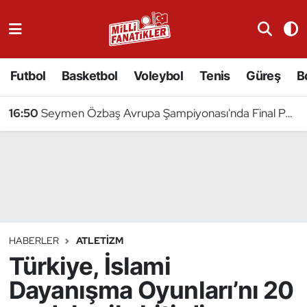
Atıcılık
Futbol
Basketbol
Voleybol
Tenis
Güreş
B
Atletizm
16:50
Seymen Özbaş Avrupa Şampiyonası'nda Final Peşinde
Badminton
Basketbol
Beyzbol
Bilardo
HABERLER
ATLETIZM
Türkiye, İslami
Binicilik
Dayanışma Oyunları’nı 20
Bisiklet