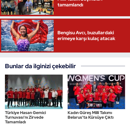
tamamlandı
Triatlon
Voleybol
Bengisu Avcı, buzullardaki
erimeye karşı kulaç atacak
Vücut Geliştirme Fitness
Wushu Kungfu
Bunlar da ilginizi çekebilir
Yelken
Yüzme
Türkiye Hasan Gemici
Kadın Güreş Milli Takımı
Turnuvası'nı Zirvede
Belarus'ta Kürsüye Çıktı
Tamamladı