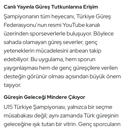
Kempo
Canlı Yayınla Güreş Tutkunlarına Erişim
Şampiyonanın tüm heyecanı, Türkiye Güreş
Kick Boks
Federasyonu’nun resmi YouTube kanalı
üzerinden sporseverlerle buluşuyor. Böylece
Kürek
sahada olamayan güreş severler, genç
Masa Tenisi
yeteneklerin mücadelesini anbean takip
edebiliyor. Bu uygulama, hem sporun
Modern Pentatlon
yaygınlaşması hem de genç güreşçilere verilen
desteğin görünür olması açısından büyük önem
Motor Sporları
taşıyor.
Muay Thai
Güreşin Geleceği Mindere Çıkıyor
U15 Türkiye Şampiyonası, yalnızca bir seçme
Okçuluk
müsabakası değil; aynı zamanda Türk güreşinin
Optimist
geleceğine ışık tutan bir vitrin. Genç sporcuların