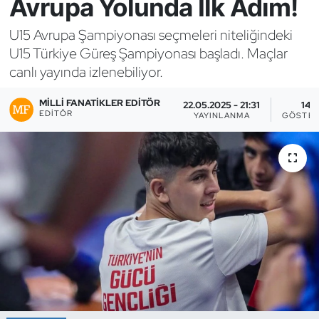
Avrupa Yolunda İlk Adım!
Bocce Bowling Dart
U15 Avrupa Şampiyonası seçmeleri niteliğindeki
U15 Türkiye Güreş Şampiyonası başladı. Maçlar
Boks
canlı yayında izlenebiliyor.
Briç
MILLI FANATIKLER EDITÖR
22.05.2025 - 21:31
14
EDITÖR
YAYINLANMA
GÖSTER
Buz Hokeyi
Buz Pateni
Çim Hokeyi
Cimnastik
Curling
Dağcılık