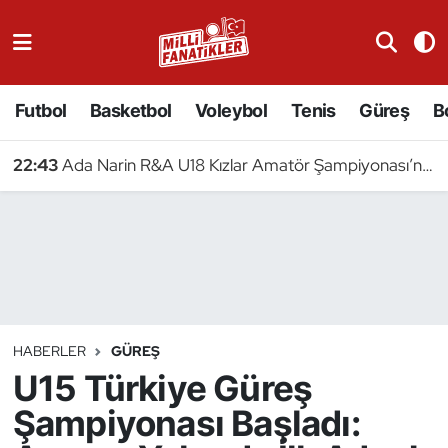
Atıcılık
Futbol
Basketbol
Voleybol
Tenis
Güreş
B
Atletizm
22:43
Ada Narin R&A U18 Kızlar Amatör Şampiyonası’nda Yarışacak
Badminton
Basketbol
Beyzbol
Bilardo
HABERLER
GÜREŞ
U15 Türkiye Güreş
Binicilik
Şampiyonası Başladı:
Bisiklet