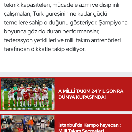
teknik kapasiteleri, mücadele azmi ve disiplinli
Oryantiring
çalışmaları, Türk güreşinin ne kadar güçlü
temellere sahip olduğunu gösteriyor. Şampiyona
Özel Sporcular
boyunca göz dolduran performanslar,
Paralimpik
federasyon yetkilileri ve milli takım antrenörleri
tarafından dikkatle takip ediliyor.
Ragbi
Satranç
Su Topu
A MİLLİ TAKIM 24 YIL SONRA
DÜNYA KUPASI’NDA!
Sualtı Sporları
Tekvando
İstanbul’da Kempo heyecanı:
Tenis
Milli Takım Seçmeleri