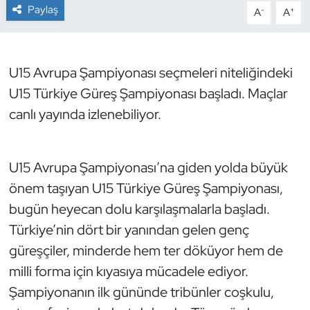
Paylaş
-
+
A
A
Dans Sporları
Dövüş Sanatı
U15 Avrupa Şampiyonası seçmeleri niteliğindeki
U15 Türkiye Güreş Şampiyonası başladı. Maçlar
E-Spor
canlı yayında izlenebiliyor.
Eskrim
U15 Avrupa Şampiyonası’na giden yolda büyük
Futbol
önem taşıyan U15 Türkiye Güreş Şampiyonası,
bugün heyecan dolu karşılaşmalarla başladı.
Futsal
Türkiye’nin dört bir yanından gelen genç
Genel
güreşçiler, minderde hem ter döküyor hem de
milli forma için kıyasıya mücadele ediyor.
Golf
Şampiyonanın ilk gününde tribünler coşkulu,