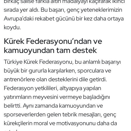
birkaç salise farkla altın madalyayı kaçırarak ikinci
Kempo
sırada yer aldı. Bu başarı, genç yeteneklerimizin
Avrupa’daki rekabet gücünü bir kez daha ortaya
Kick Boks
koydu.
Kürek
Kürek Federasyonu’ndan ve
kamuoyundan tam destek
Masa Tenisi
Türkiye Kürek Federasyonu, bu anlamlı başarıyı
Modern Pentatlon
büyük bir gururla karşılarken, sporculara ve
antrenörlere olan desteklerini dile getirdi.
Motor Sporları
Federasyon yetkilileri, altyapıya yapılan
Muay Thai
yatırımların meyvesini vermeye başladığını
belirtti. Aynı zamanda kamuoyundan ve
Okçuluk
sporseverlerden gelen tebrik mesajları, genç
kürekçilerin moral ve motivasyonunu daha da
Optimist