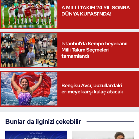
A MİLLİ TAKIM 24 YIL SONRA
Triatlon
DÜNYA KUPASI’NDA!
Voleybol
İstanbul’da Kempo heyecanı:
Vücut Geliştirme Fitness
Milli Takım Seçmeleri
tamamlandı
Wushu Kungfu
Yelken
Bengisu Avcı, buzullardaki
Yüzme
erimeye karşı kulaç atacak
Bunlar da ilginizi çekebilir