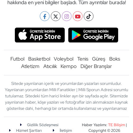
hakkında en yeni bilgiler başladı. Tüm ayrıntılar burada!
Futbol
Basketbol
Voleybol
Tenis
Güreş
Boks
Atletizm
Atıcılık
Kempo
Diğer Branşlar
Sitede yayınlanan içerik ve yorumlardan yazarları sorumludur.
Yayınlanan yorumlardan Milli Fanatikler | Milli Sporun Adresi sorumlu
tutulamaz. Sitedeki tüm harici linkler ayrı bir sayfada açılır. Sitemizde
yayınlanan haber, köşe yazıları ve fotoğraflar izin alınmaksızın kaynak
gösterilse dahi, herhangi bir ortamda kullanılamaz ve yayınlanamaz
Gizlilik Sözleşmesi
Haber Yazılımı:
TE Bilişim
|
Hizmet Şartları
İletişim
Copyright © 2026