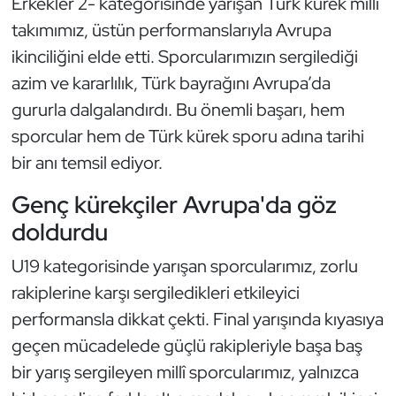
Erkekler 2- kategorisinde yarışan Türk kürek milli
Güreş
takımımız, üstün performanslarıyla Avrupa
Halter
ikinciliğini elde etti. Sporcularımızın sergilediği
azim ve kararlılık, Türk bayrağını Avrupa’da
Hava Sporları
gururla dalgalandırdı. Bu önemli başarı, hem
sporcular hem de Türk kürek sporu adına tarihi
Hentbol
bir anı temsil ediyor.
İşitme Engelli Sporcular
Genç kürekçiler Avrupa'da göz
doldurdu
Judo ve Kuraş
U19 kategorisinde yarışan sporcularımız, zorlu
Kano ve Rafting
rakiplerine karşı sergiledikleri etkileyici
performansla dikkat çekti. Final yarışında kıyasıya
Karate
geçen mücadelede güçlü rakipleriyle başa baş
Kayak
bir yarış sergileyen millî sporcularımız, yalnızca