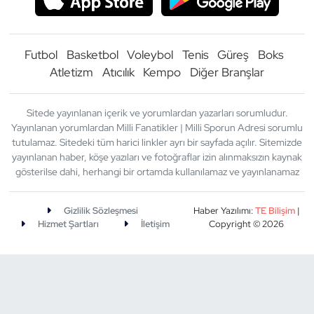
Futbol
Basketbol
Voleybol
Tenis
Güreş
Boks
Atletizm
Atıcılık
Kempo
Diğer Branşlar
Sitede yayınlanan içerik ve yorumlardan yazarları sorumludur.
Yayınlanan yorumlardan Milli Fanatikler | Milli Sporun Adresi sorumlu
tutulamaz. Sitedeki tüm harici linkler ayrı bir sayfada açılır. Sitemizde
yayınlanan haber, köşe yazıları ve fotoğraflar izin alınmaksızın kaynak
gösterilse dahi, herhangi bir ortamda kullanılamaz ve yayınlanamaz
Gizlilik Sözleşmesi
Haber Yazılımı:
TE Bilişim
|
Hizmet Şartları
İletişim
Copyright © 2026