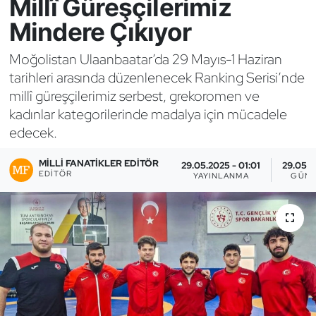
Millî Güreşçilerimiz
Mindere Çıkıyor
Bocce Bowling Dart
Moğolistan Ulaanbaatar’da 29 Mayıs-1 Haziran
Boks
tarihleri arasında düzenlenecek Ranking Serisi’nde
millî güreşçilerimiz serbest, grekoromen ve
Briç
kadınlar kategorilerinde madalya için mücadele
edecek.
Buz Hokeyi
MILLI FANATIKLER EDITÖR
29.05.2025 - 01:01
29.05.2
Buz Pateni
EDITÖR
YAYINLANMA
GÜNC
Çim Hokeyi
Cimnastik
Curling
Dağcılık