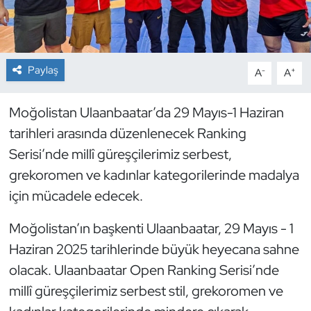
Dans Sporları
Dövüş Sanatı
Paylaş
-
+
A
A
E-Spor
Moğolistan Ulaanbaatar’da 29 Mayıs-1 Haziran
tarihleri arasında düzenlenecek Ranking
Eskrim
Serisi’nde millî güreşçilerimiz serbest,
grekoromen ve kadınlar kategorilerinde madalya
Futbol
için mücadele edecek.
Futsal
Moğolistan’ın başkenti Ulaanbaatar, 29 Mayıs - 1
Genel
Haziran 2025 tarihlerinde büyük heyecana sahne
olacak. Ulaanbaatar Open Ranking Serisi’nde
Golf
millî güreşçilerimiz serbest stil, grekoromen ve