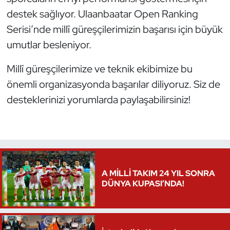
destek sağlıyor. Ulaanbaatar Open Ranking
Oryantiring
Serisi’nde millî güreşçilerimizin başarısı için büyük
Özel Sporcular
umutlar besleniyor.
Paralimpik
Millî güreşçilerimize ve teknik ekibimize bu
önemli organizasyonda başarılar diliyoruz. Siz de
Ragbi
desteklerinizi yorumlarda paylaşabilirsiniz!
Satranç
Su Topu
Sualtı Sporları
A MİLLİ TAKIM 24 YIL SONRA
DÜNYA KUPASI’NDA!
Tekvando
Tenis