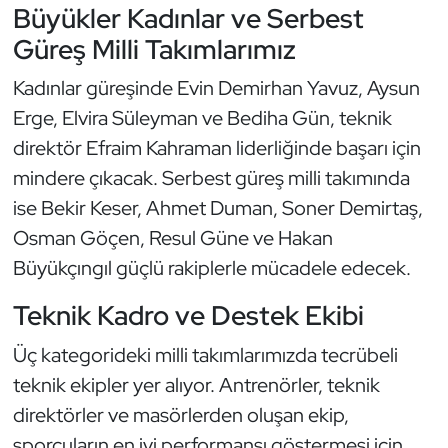
Büyükler Kadınlar ve Serbest
Kempo
Güreş Milli Takımlarımız
Kick Boks
Kadınlar güreşinde Evin Demirhan Yavuz, Aysun
Erge, Elvira Süleyman ve Bediha Gün, teknik
Kürek
direktör Efraim Kahraman liderliğinde başarı için
Masa Tenisi
mindere çıkacak. Serbest güreş milli takımında
ise Bekir Keser, Ahmet Duman, Soner Demirtaş,
Modern Pentatlon
Osman Göçen, Resul Güne ve Hakan
Büyükçıngıl güçlü rakiplerle mücadele edecek.
Motor Sporları
Teknik Kadro ve Destek Ekibi
Muay Thai
Üç kategorideki milli takımlarımızda tecrübeli
Okçuluk
teknik ekipler yer alıyor. Antrenörler, teknik
direktörler ve masörlerden oluşan ekip,
Optimist
sporcuların en iyi performansı göstermesi için