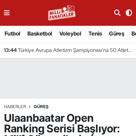
Atıcılık
Futbol
Basketbol
Voleybol
Tenis
Güreş
B
Atletizm
13:44
Türkiye Avrupa Atletizm Şampiyonası’na 50 Atletle Gidiyor
Badminton
Basketbol
Beyzbol
Bilardo
HABERLER
GÜREŞ
Ulaanbaatar Open
Binicilik
Ranking Serisi Başlıyor:
Bisiklet