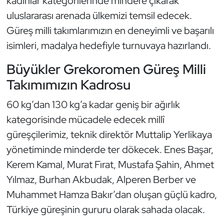
kadınlar kategorilerinde mindere çıkarak
Güreş
uluslararası arenada ülkemizi temsil edecek.
Halter
Güreş milli takımlarımızın en deneyimli ve başarılı
isimleri, madalya hedefiyle turnuvaya hazırlandı.
Hava Sporları
Büyükler Grekoromen Güreş Milli
Hentbol
Takımımızın Kadrosu
60 kg’dan 130 kg’a kadar geniş bir ağırlık
İşitme Engelli Sporcular
kategorisinde mücadele edecek millî
Judo ve Kuraş
güreşçilerimiz, teknik direktör Muttalip Yerlikaya
yönetiminde minderde ter dökecek. Enes Başar,
Kano ve Rafting
Kerem Kamal, Murat Fırat, Mustafa Şahin, Ahmet
Yılmaz, Burhan Akbudak, Alperen Berber ve
Karate
Muhammet Hamza Bakır’dan oluşan güçlü kadro,
Kayak
Türkiye güreşinin gururu olarak sahada olacak.