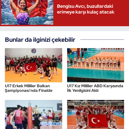
Bengisu Avcı, buzullardaki
Triatlon
erimeye karşı kulaç atacak
Voleybol
Bunlar da ilginizi çekebilir
Vücut Geliştirme Fitness
Wushu Kungfu
Yelken
Yüzme
U17 Erkek Milliler Balkan
U17 Kız Milliler ABD Karşısında
Şampiyonası'nda Finalde
İlk Yenilgisini Aldı