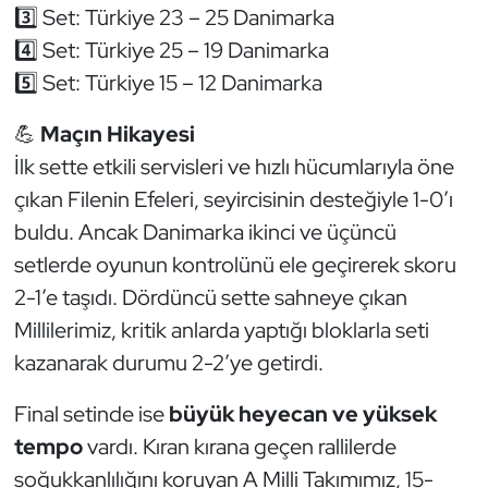
Güreş
3️⃣ Set: Türkiye 23 – 25 Danimarka
4️⃣ Set: Türkiye 25 – 19 Danimarka
Halter
5️⃣ Set: Türkiye 15 – 12 Danimarka
Hava Sporları
💪
Maçın Hikayesi
İlk sette etkili servisleri ve hızlı hücumlarıyla öne
Hentbol
çıkan Filenin Efeleri, seyircisinin desteğiyle 1-0’ı
İşitme Engelli Sporcular
buldu. Ancak Danimarka ikinci ve üçüncü
setlerde oyunun kontrolünü ele geçirerek skoru
Judo ve Kuraş
2-1’e taşıdı. Dördüncü sette sahneye çıkan
Millilerimiz, kritik anlarda yaptığı bloklarla seti
Kano ve Rafting
kazanarak durumu 2-2’ye getirdi.
Karate
Final setinde ise
büyük heyecan ve yüksek
tempo
vardı. Kıran kırana geçen rallilerde
Kayak
soğukkanlılığını koruyan A Milli Takımımız, 15-