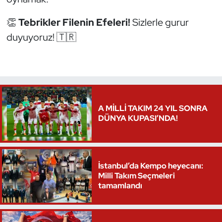
Oryantiring
👏
Tebrikler Filenin Efeleri!
Sizlerle gurur
duyuyoruz! 🇹🇷
Özel Sporcular
Paralimpik
Ragbi
A MİLLİ TAKIM 24 YIL SONRA
Satranç
DÜNYA KUPASI’NDA!
Su Topu
İstanbul’da Kempo heyecanı:
Sualtı Sporları
Milli Takım Seçmeleri
tamamlandı
Tekvando
Tenis