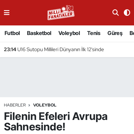
Atıcılık
Futbol
Basketbol
Voleybol
Tenis
Güreş
B
Atletizm
23:14
U16 Sutopu Millileri Dünyanın İlk 12'sinde
Badminton
Basketbol
Beyzbol
Bilardo
HABERLER
VOLEYBOL
Filenin Efeleri Avrupa
Binicilik
Sahnesinde!
Bisiklet