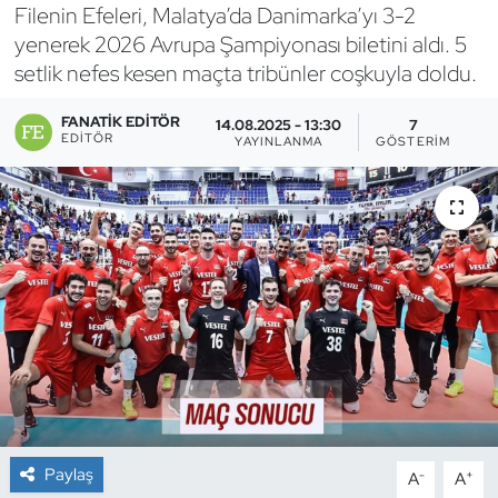
Filenin Efeleri, Malatya’da Danimarka’yı 3-2
Bocce Bowling Dart
yenerek 2026 Avrupa Şampiyonası biletini aldı. 5
setlik nefes kesen maçta tribünler coşkuyla doldu.
Boks
FANATIK EDITÖR
14.08.2025 - 13:30
7
EDITÖR
YAYINLANMA
GÖSTERIM
Briç
Buz Hokeyi
Buz Pateni
Çim Hokeyi
Cimnastik
Curling
Paylaş
-
+
A
A
Dağcılık