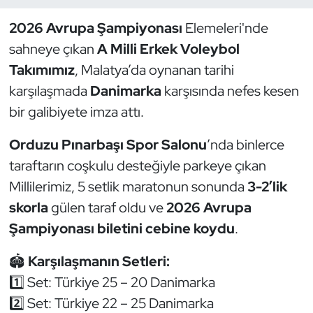
2026 Avrupa Şampiyonası
Elemeleri'nde
Dans Sporları
sahneye çıkan
A Milli Erkek Voleybol
Dövüş Sanatı
Takımımız
, Malatya’da oynanan tarihi
karşılaşmada
Danimarka
karşısında nefes kesen
E-Spor
bir galibiyete imza attı.
Eskrim
Orduzu Pınarbaşı Spor Salonu
’nda binlerce
taraftarın coşkulu desteğiyle parkeye çıkan
Futbol
Millilerimiz, 5 setlik maratonun sonunda
3-2’lik
skorla
gülen taraf oldu ve
2026 Avrupa
Futsal
Şampiyonası biletini cebine koydu
.
Genel
🏟
Karşılaşmanın Setleri:
1️⃣ Set: Türkiye 25 – 20 Danimarka
Golf
2️⃣ Set: Türkiye 22 – 25 Danimarka