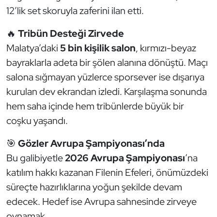
Kempo
12’lik set skoruyla zaferini ilan etti.
🔥
Tribün Desteği Zirvede
Kick Boks
Malatya’daki
5 bin kişilik salon
, kırmızı-beyaz
Kürek
bayraklarla adeta bir şölen alanına dönüştü. Maçı
salona sığmayan yüzlerce sporsever ise dışarıya
Masa Tenisi
kurulan dev ekrandan izledi. Karşılaşma sonunda
hem saha içinde hem tribünlerde büyük bir
Modern Pentatlon
coşku yaşandı.
Motor Sporları
🎯
Gözler Avrupa Şampiyonası’nda
Muay Thai
Bu galibiyetle
2026 Avrupa Şampiyonası
’na
katılım hakkı kazanan Filenin Efeleri, önümüzdeki
Okçuluk
süreçte hazırlıklarına yoğun şekilde devam
edecek. Hedef ise Avrupa sahnesinde zirveye
Optimist
oynamak.