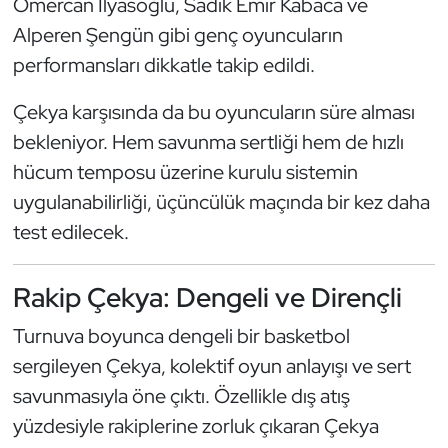
Ömercan İlyasoğlu, Sadık Emir Kabaca ve
Kempo
Alperen Şengün gibi genç oyuncuların
performansları dikkatle takip edildi.
Kick Boks
Çekya karşısında da bu oyuncuların süre alması
Kürek
bekleniyor. Hem savunma sertliği hem de hızlı
hücum temposu üzerine kurulu sistemin
Masa Tenisi
uygulanabilirliği, üçüncülük maçında bir kez daha
Modern Pentatlon
test edilecek.
Motor Sporları
Rakip Çekya: Dengeli ve Dirençli
Muay Thai
Turnuva boyunca dengeli bir basketbol
sergileyen Çekya, kolektif oyun anlayışı ve sert
Okçuluk
savunmasıyla öne çıktı. Özellikle dış atış
yüzdesiyle rakiplerine zorluk çıkaran Çekya
Optimist