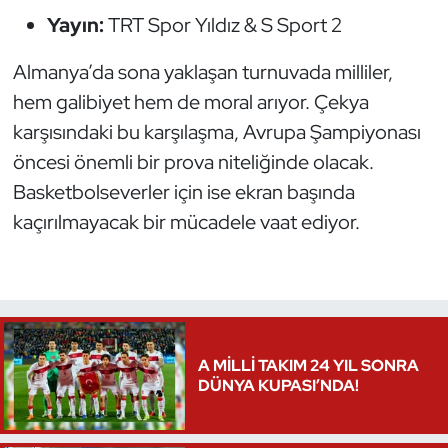
Yayın:
TRT Spor Yıldız & S Sport 2
Triatlon
Almanya’da sona yaklaşan turnuvada milliler,
Voleybol
hem galibiyet hem de moral arıyor. Çekya
karşısındaki bu karşılaşma, Avrupa Şampiyonası
Vücut Geliştirme Fitness
öncesi önemli bir prova niteliğinde olacak.
Basketbolseverler için ise ekran başında
Wushu Kungfu
kaçırılmayacak bir mücadele vaat ediyor.
Yelken
Yüzme
A MİLLİ TAKIM 24 YIL SONRA
DÜNYA KUPASI’NDA!