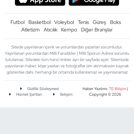
Futbol
Basketbol
Voleybol
Tenis
Güreş
Boks
Atletizm
Atıcılık
Kempo
Diğer Branşlar
Sitede yayınlanan içerik ve yorumlardan yazarları sorumludur.
Yayınlanan yorumlardan Milli Fanatikler | Milli Sporun Adresi sorumlu
tutulamaz. Sitedeki tüm harici linkler ayrı bir sayfada açılır. Sitemizde
yayınlanan haber, köşe yazıları ve fotoğraflar izin alınmaksızın kaynak
gösterilse dahi, herhangi bir ortamda kullanılamaz ve yayınlanamaz
Gizlilik Sözleşmesi
Haber Yazılımı:
TE Bilişim
|
Hizmet Şartları
İletişim
Copyright © 2026