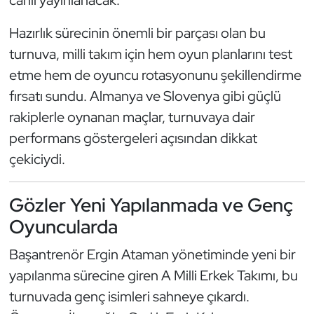
canlı yayınlanacak.
Güreş
Hazırlık sürecinin önemli bir parçası olan bu
Halter
turnuva, milli takım için hem oyun planlarını test
etme hem de oyuncu rotasyonunu şekillendirme
Hava Sporları
fırsatı sundu. Almanya ve Slovenya gibi güçlü
Hentbol
rakiplerle oynanan maçlar, turnuvaya dair
performans göstergeleri açısından dikkat
İşitme Engelli Sporcular
çekiciydi.
Judo ve Kuraş
Gözler Yeni Yapılanmada ve Genç
Kano ve Rafting
Oyuncularda
Başantrenör Ergin Ataman yönetiminde yeni bir
Karate
yapılanma sürecine giren A Milli Erkek Takımı, bu
Kayak
turnuvada genç isimleri sahneye çıkardı.