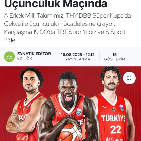
Üçüncülük Maçında
Bocce Bowling Dart
A Erkek Milli Takımımız, THY DBB Süper Kupa’da
Çekya ile üçüncülük mücadelesine çıkıyor.
Boks
Karşılaşma 19.00’da TRT Spor Yıldız ve S Sport
2’de.
Briç
FANATIK EDITÖR
16.08.2025 - 12:12
15
Buz Hokeyi
EDITÖR
YAYINLANMA
GÖSTERIM
Buz Pateni
Çim Hokeyi
Cimnastik
Curling
Dağcılık