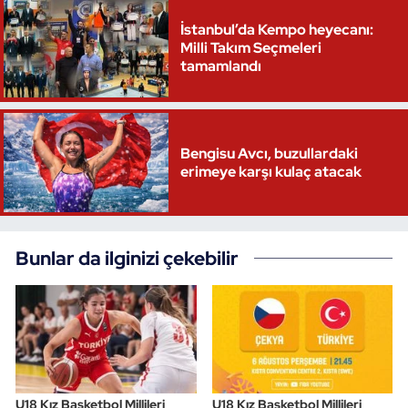
İstanbul’da Kempo heyecanı:
Milli Takım Seçmeleri
tamamlandı
Bengisu Avcı, buzullardaki
erimeye karşı kulaç atacak
Bunlar da ilginizi çekebilir
U18 Kız Basketbol Millileri
U18 Kız Basketbol Millileri