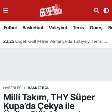
Atıcılık
Futbol
Basketbol
Voleybol
Tenis
Güreş
B
Atletizm
23:25
Engelli Golf Millileri Almanya'da Türkiye'yi Temsil Edecek
Badminton
Basketbol
Beyzbol
Bilardo
HABERLER
BASKETBOL
Milli Takım, THY Süper
Binicilik
Kupa’da Çekya ile
Bisiklet