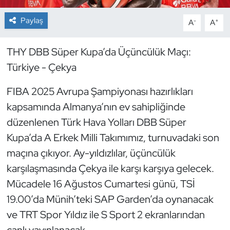
Paylaş
-
+
A
A
Dans Sporları
Dövüş Sanatı
THY DBB Süper Kupa’da Üçüncülük Maçı:
Türkiye - Çekya
E-Spor
FIBA 2025 Avrupa Şampiyonası hazırlıkları
Eskrim
kapsamında Almanya’nın ev sahipliğinde
düzenlenen Türk Hava Yolları DBB Süper
Futbol
Kupa’da A Erkek Milli Takımımız, turnuvadaki son
maçına çıkıyor. Ay-yıldızlılar, üçüncülük
Futsal
karşılaşmasında Çekya ile karşı karşıya gelecek.
Genel
Mücadele 16 Ağustos Cumartesi günü, TSİ
19.00’da Münih’teki SAP Garden’da oynanacak
Golf
ve TRT Spor Yıldız ile S Sport 2 ekranlarından