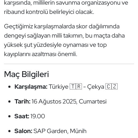
karşısında, millilerin savunma organizasyonu ve
Oryantiring
ribaund kontrolü belirleyici olacak.
Özel Sporcular
Geçtiğimiz karşılaşmalarda skor dağılımında
dengeyi sağlayan milli takımın, bu maçta daha
Paralimpik
yüksek şut yüzdesiyle oynaması ve top
kayıplarını azaltması önemli.
Ragbi
Satranç
Maç Bilgileri
Karşılaşma:
Türkiye 🇹🇷 - Çekya 🇨🇿
Su Topu
Tarih:
16 Ağustos 2025, Cumartesi
Sualtı Sporları
Saat:
19.00
Tekvando
Salon:
SAP Garden, Münih
Tenis