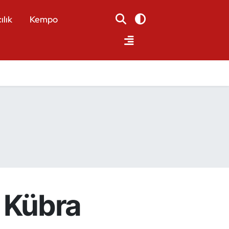
ılık
Kempo
 Kübra