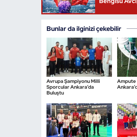
Bengisu Avcı,
Oryantiring
Özel Sporcular
Bunlar da ilginizi çekebilir
Paralimpik
Ragbi
Satranç
Avrupa Şampiyonu Milli
Ampute F
Su Topu
Sporcular Ankara’da
Ankara’d
Buluştu
Sualtı Sporları
Tekvando
Tenis