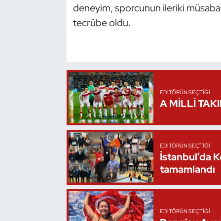
deneyim, sporcunun ileriki müsabak
Kempo
tecrübe oldu.
Kick Boks
Kürek
Masa Tenisi
EDITÖRÜN SEÇTIĞI
A MİLLİ TAK
Modern Pentatlon
Motor Sporları
EDITÖRÜN SEÇTIĞI
İstanbul’da 
Muay Thai
tamamlandı
Okçuluk
Optimist
EDITÖRÜN SEÇTIĞI