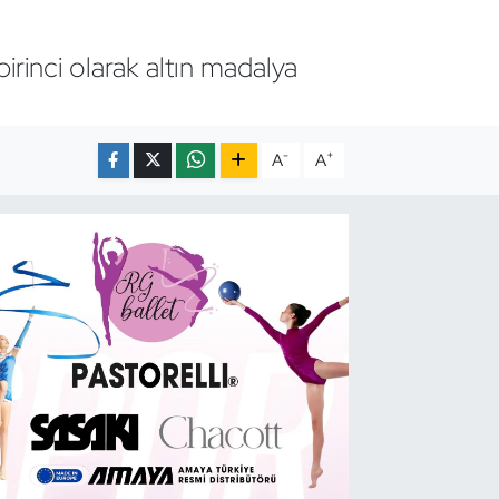
inci olarak altın madalya
-
+
A
A