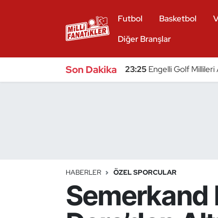
Futbol
Basketbol
V
Atıcılık
Diğer Branşlar
Atletizm
Son Dakika
23:25
Engelli Golf Millile
Badminton
Basketbol
Beyzbol
Bilardo
HABERLER
ÖZEL SPORCULAR
Semerkand 
Binicilik
Bisiklet