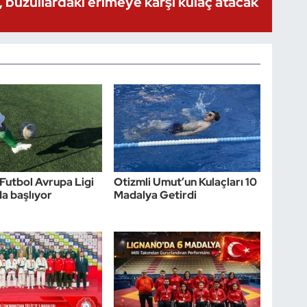
 buzullardaki erimeye karşı kulaç atacak
utbol Avrupa Ligi
Otizmli Umut’un Kulaçları 10
a başlıyor
Madalya Getirdi