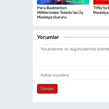
Para Badminton
Tiflis’t
Triatlon
Millilerinden Toledo’da Üç
Madalya
Madalya Gururu
Voleybol
Vücut Geliştirme Fitness
Yorumlar
Wushu Kungfu
Yelken
Yüzme
Gönder