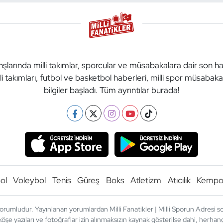
anşlarında milli takımlar, sporcular ve müsabakalara dair son h
li takımları, futbol ve basketbol haberleri, milli spor müsabak
bilgiler başladı. Tüm ayrıntılar burada!
ol
Voleybol
Tenis
Güreş
Boks
Atletizm
Atıcılık
Kemp
orumludur. Yayınlanan yorumlardan Milli Fanatikler | Milli Sporun Adresi sor
köşe yazıları ve fotoğraflar izin alınmaksızın kaynak gösterilse dahi, herh