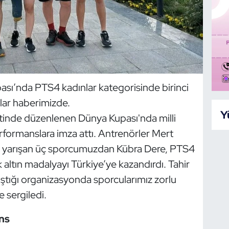
ı’nda PTS4 kadınlar kategorisinde birinci
lar haberimizde.
Y
inde düzenlenen Dünya Kupası'nda milli
erformanslara imza attı. Antrenörler Mert
e yarışan üç sporcumuzdan Kübra Dere, PTS4
k altın madalyayı Türkiye’ye kazandırdı. Tahir
ştığı organizasyonda sporcularımız zorlu
 sergiledi.
ns