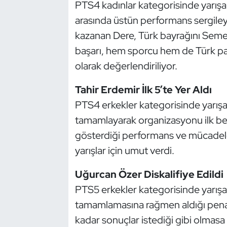
Güreş
PTS4 kadınlar kategorisinde yarışan 
arasında üstün performans sergileyer
Halter
kazanan Dere, Türk bayrağını Seme
başarı, hem sporcu hem de Türk pa
Hava Sporları
olarak değerlendiriliyor.
Hentbol
Tahir Erdemir İlk 5’te Yer Aldı
PTS4 erkekler kategorisinde yarışan
İşitme Engelli Sporcular
tamamlayarak organizasyonu ilk be
Judo ve Kuraş
gösterdiği performans ve mücadel
yarışlar için umut verdi.
Kano ve Rafting
Uğurcan Özer Diskalifiye Edildi
Karate
PTS5 erkekler kategorisinde yarışan
tamamlamasına rağmen aldığı penaltı
Kayak
kadar sonuçlar istediği gibi olmasa 