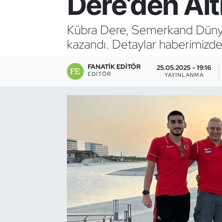
Dere’den Alt
Bocce Bowling Dart
Kübra Dere, Semerkand Dünya 
kazandı. Detaylar haberimizde
Boks
FANATIK EDITÖR
Briç
25.05.2025 - 19:16
EDITÖR
YAYINLANMA
Buz Hokeyi
Buz Pateni
Çim Hokeyi
Cimnastik
Curling
Dağcılık