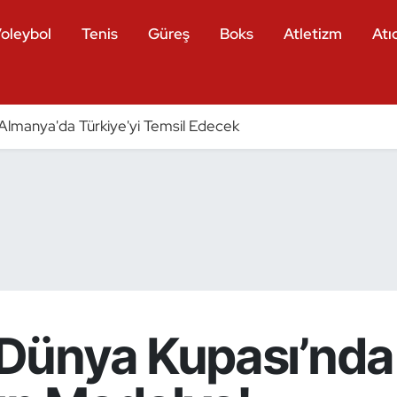
oleybol
Tenis
Güreş
Boks
Atletizm
Atıc
ri Almanya'da Türkiye'yi Temsil Edecek
Dünya Kupası’nda