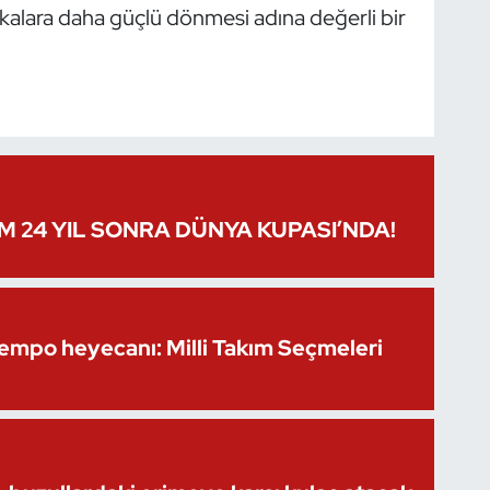
alara daha güçlü dönmesi adına değerli bir
IM 24 YIL SONRA DÜNYA KUPASI’NDA!
Kempo heyecanı: Milli Takım Seçmeleri