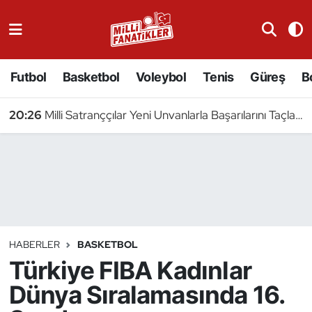
Atıcılık
Futbol
Basketbol
Voleybol
Tenis
Güreş
B
Atletizm
20:23
5 Milli Pentatlet Avrupa Şampiyonası'nda Yarı Finalde
Badminton
Basketbol
Beyzbol
Bilardo
HABERLER
BASKETBOL
Türkiye FIBA Kadınlar
Binicilik
Dünya Sıralamasında 16.
Bisiklet