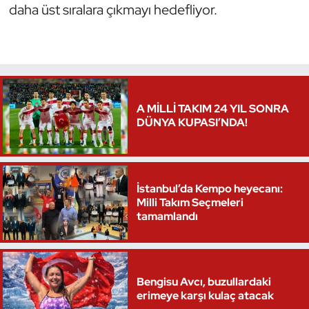
daha üst sıralara çıkmayı hedefliyor.
A MİLLİ TAKIM 24 YIL SONRA
DÜNYA KUPASI’NDA!
İstanbul’da Kempo heyecanı:
Milli Takım Seçmeleri
tamamlandı
Bengisu Avcı, buzullardaki
erimeye karşı kulaç atacak