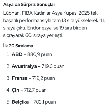
Asya’da Sürpriz Sonuçlar
Oryantiring
Lübnan, FIBA Kadınlar Asya Kupası 2025’teki
başarılı performansıyla tam 13 sıra yükselerek 41.
Özel Sporcular
sıraya çıktı. Endonezya ise 19 sıra birden
Paralimpik
sıçrayarak 60. sıraya yerleşti.
Ragbi
İlk 20 Sıralama
ABD
– 880,9 puan
Satranç
Avustralya
– 719,6 puan
Su Topu
Fransa
– 719,2 puan
Sualtı Sporları
Çin
– 712,7 puan
Tekvando
Belçika
– 702,1 puan
Tenis