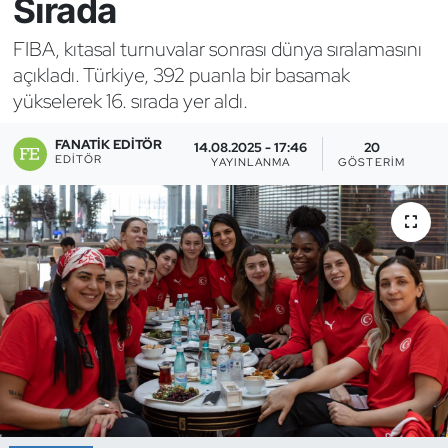
Sırada
Bocce Bowling Dart
FIBA, kıtasal turnuvalar sonrası dünya sıralamasını
açıkladı. Türkiye, 392 puanla bir basamak
Boks
yükselerek 16. sırada yer aldı.
Briç
FANATIK EDITÖR
14.08.2025 - 17:46
20
EDITÖR
YAYINLANMA
GÖSTERIM
Buz Hokeyi
Buz Pateni
Çim Hokeyi
Cimnastik
Curling
Dağcılık