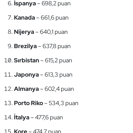
İspanya
– 698,2 puan
Triatlon
Kanada
– 661,6 puan
Voleybol
Nijerya
– 640,1 puan
Vücut Geliştirme Fitness
Brezilya
– 637,8 puan
Wushu Kungfu
Sırbistan
– 615,2 puan
Yelken
Japonya
– 613,3 puan
Yüzme
Almanya
– 602,4 puan
Porto Riko
– 534,3 puan
İtalya
– 477,6 puan
Kore
– 474,7 puan