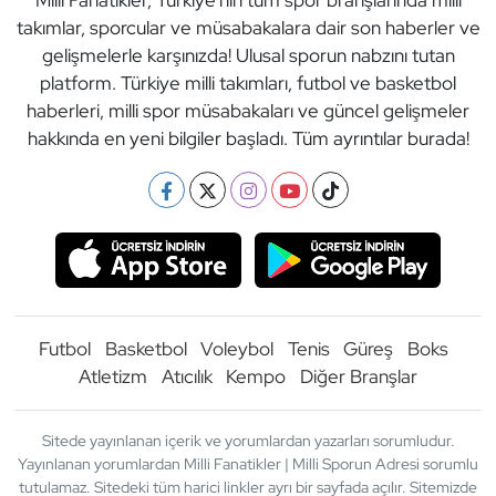
Milli Fanatikler, Türkiye'nin tüm spor branşlarında milli
takımlar, sporcular ve müsabakalara dair son haberler ve
gelişmelerle karşınızda! Ulusal sporun nabzını tutan
platform. Türkiye milli takımları, futbol ve basketbol
haberleri, milli spor müsabakaları ve güncel gelişmeler
hakkında en yeni bilgiler başladı. Tüm ayrıntılar burada!
Futbol
Basketbol
Voleybol
Tenis
Güreş
Boks
Atletizm
Atıcılık
Kempo
Diğer Branşlar
Sitede yayınlanan içerik ve yorumlardan yazarları sorumludur.
Yayınlanan yorumlardan Milli Fanatikler | Milli Sporun Adresi sorumlu
tutulamaz. Sitedeki tüm harici linkler ayrı bir sayfada açılır. Sitemizde