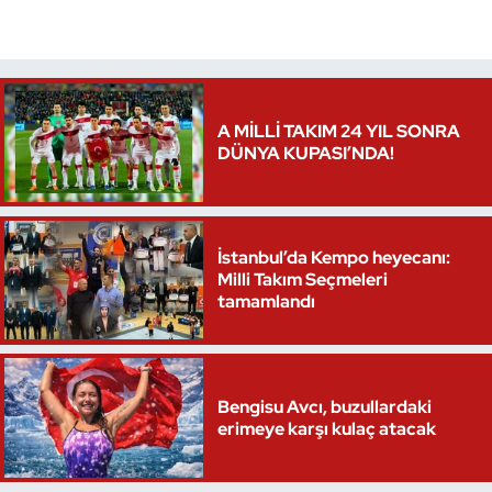
Triatlon
Voleybol
A MİLLİ TAKIM 24 YIL SONRA
DÜNYA KUPASI’NDA!
Vücut Geliştirme Fitness
Wushu Kungfu
İstanbul’da Kempo heyecanı:
Yelken
Milli Takım Seçmeleri
tamamlandı
Yüzme
Bengisu Avcı, buzullardaki
erimeye karşı kulaç atacak