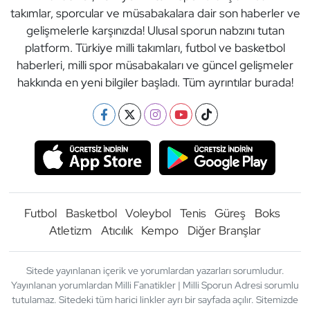
takımlar, sporcular ve müsabakalara dair son haberler ve
gelişmelerle karşınızda! Ulusal sporun nabzını tutan
platform. Türkiye milli takımları, futbol ve basketbol
haberleri, milli spor müsabakaları ve güncel gelişmeler
hakkında en yeni bilgiler başladı. Tüm ayrıntılar burada!
Futbol
Basketbol
Voleybol
Tenis
Güreş
Boks
Atletizm
Atıcılık
Kempo
Diğer Branşlar
Sitede yayınlanan içerik ve yorumlardan yazarları sorumludur.
Yayınlanan yorumlardan Milli Fanatikler | Milli Sporun Adresi sorumlu
tutulamaz. Sitedeki tüm harici linkler ayrı bir sayfada açılır. Sitemizde