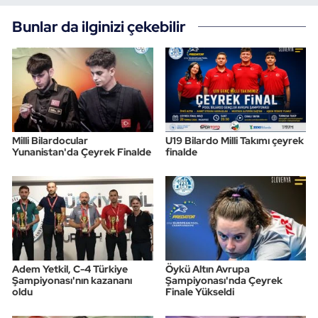
Bunlar da ilginizi çekebilir
Milli Bilardocular
U19 Bilardo Milli Takımı çeyrek
Yunanistan'da Çeyrek Finalde
finalde
Adem Yetkil, C-4 Türkiye
Öykü Altın Avrupa
Şampiyonası'nın kazananı
Şampiyonası'nda Çeyrek
oldu
Finale Yükseldi