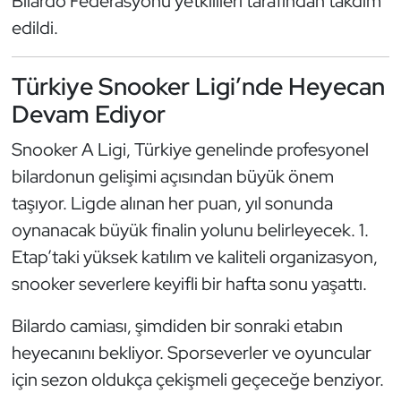
Bilardo Federasyonu yetkilileri tarafından takdim
Oryantiring
edildi.
Özel Sporcular
Türkiye Snooker Ligi’nde Heyecan
Devam Ediyor
Paralimpik
Snooker A Ligi, Türkiye genelinde profesyonel
Ragbi
bilardonun gelişimi açısından büyük önem
taşıyor. Ligde alınan her puan, yıl sonunda
Satranç
oynanacak büyük finalin yolunu belirleyecek. 1.
Su Topu
Etap’taki yüksek katılım ve kaliteli organizasyon,
snooker severlere keyifli bir hafta sonu yaşattı.
Sualtı Sporları
Bilardo camiası, şimdiden bir sonraki etabın
Tekvando
heyecanını bekliyor. Sporseverler ve oyuncular
için sezon oldukça çekişmeli geçeceğe benziyor.
Tenis