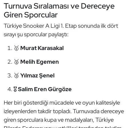
Turnuva Sıralaması ve Dereceye
Kempo
Giren Sporcular
Kick Boks
Türkiye Snooker A Ligi 1. Etap sonunda ilk dört
sırayı şu sporcular paylaştı:
Kürek
🥇
Murat Karasakal
Masa Tenisi
🥈
Melih Egemen
Modern Pentatlon
🥉
Yılmaz Şenel
Motor Sporları
🎖
Salim Eren Gürgöze
Muay Thai
Her biri gösterdiği mücadele ve oyun kalitesiyle
Okçuluk
izleyenlerden takdir topladı. Turnuvada dereceye
giren sporculara kupa ve madalyaları, Türkiye
Optimist