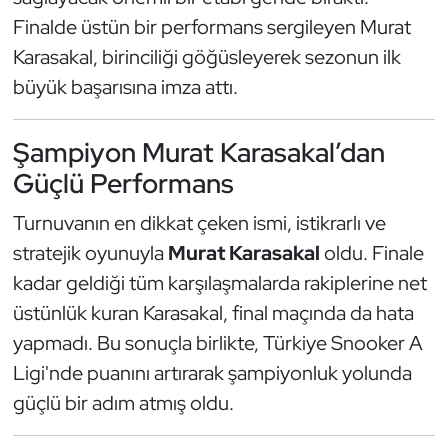
Güreş
Finalde üstün bir performans sergileyen Murat
Karasakal, birinciliği göğüsleyerek sezonun ilk
Halter
büyük başarısına imza attı.
Hava Sporları
Şampiyon Murat Karasakal’dan
Hentbol
Güçlü Performans
İşitme Engelli Sporcular
Turnuvanın en dikkat çeken ismi, istikrarlı ve
stratejik oyunuyla
Murat Karasakal
oldu. Finale
Judo ve Kuraş
kadar geldiği tüm karşılaşmalarda rakiplerine net
üstünlük kuran Karasakal, final maçında da hata
Kano ve Rafting
yapmadı. Bu sonuçla birlikte, Türkiye Snooker A
Karate
Ligi'nde puanını artırarak şampiyonluk yolunda
güçlü bir adım atmış oldu.
Kayak