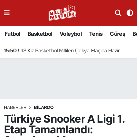
Atıcılık
Futbol
Basketbol
Voleybol
Tenis
Güreş
B
Atletizm
15:50
U18 Kız Basketbol Millileri Çekya Maçına Hazır
Badminton
Basketbol
Beyzbol
Bilardo
HABERLER
BILARDO
Türkiye Snooker A Ligi 1.
Binicilik
Etap Tamamlandı:
Bisiklet