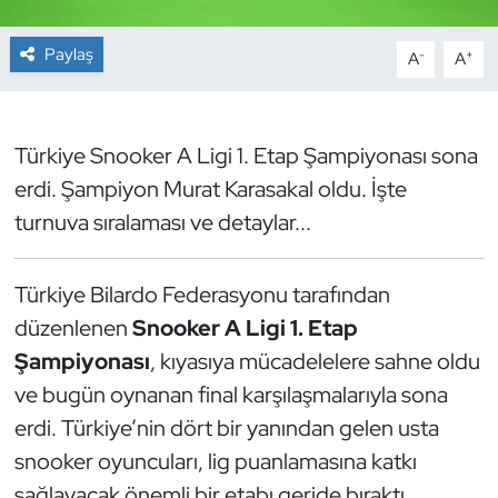
Dans Sporları
Paylaş
-
+
A
A
Dövüş Sanatı
Türkiye Snooker A Ligi 1. Etap Şampiyonası sona
E-Spor
erdi. Şampiyon Murat Karasakal oldu. İşte
turnuva sıralaması ve detaylar...
Eskrim
Futbol
Türkiye Bilardo Federasyonu tarafından
düzenlenen
Snooker A Ligi 1. Etap
Futsal
Şampiyonası
, kıyasıya mücadelelere sahne oldu
Genel
ve bugün oynanan final karşılaşmalarıyla sona
erdi. Türkiye’nin dört bir yanından gelen usta
Golf
snooker oyuncuları, lig puanlamasına katkı
sağlayacak önemli bir etabı geride bıraktı.