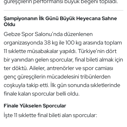
güreşçilerin performansı büyük beğeni topladı.
Güreş
Halter
Şampiyonanın İlk Günü Büyük Heyecana Sahne
Oldu
Hava Sporları
Gebze Spor Salonu’nda düzenlenen
organizasyonda 38 kg ile 100 kg arasında toplam
Hentbol
11 sıklette müsabakalar yapıldı. Türkiye’nin dört
bir yanından gelen sporcular, final bileti almak için
İşitme Engelli Sporcular
ter döktü. Aileler, antrenörler ve spor camiası
Judo ve Kuraş
genç güreşçilerin mücadelesini tribünlerden
coşkuyla takip etti. İlk gün sonunda sıkletlerinde
Kano ve Rafting
finale kalan sporcular belli oldu.
Karate
Finale Yükselen Sporcular
İşte 11 sıklette final bileti alan sporcular:
Kayak