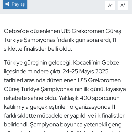
Paylaş
-
+
A
A
Dans Sporları
Dövüş Sanatı
Gebze’de düzenlenen U15 Grekoromen Güreş
Türkiye Şampiyonası’nda ilk gün sona erdi, 11
E-Spor
sıklette finalistler belli oldu.
Eskrim
Türkiye güreşinin geleceği, Kocaeli’nin Gebze
ilçesinde mindere çıktı. 24-25 Mayıs 2025
Futbol
tarihleri arasında düzenlenen U15 Grekoromen
Güreş Türkiye Şampiyonası’nın ilk günü, kıyasıya
Futsal
rekabete sahne oldu. Yaklaşık 400 sporcunun
Genel
katılımıyla gerçekleştirilen organizasyonda 11
farklı sıklette mücadeleler yapıldı ve ilk finalistler
Golf
belirlendi. Şampiyona boyunca yetenekli genç