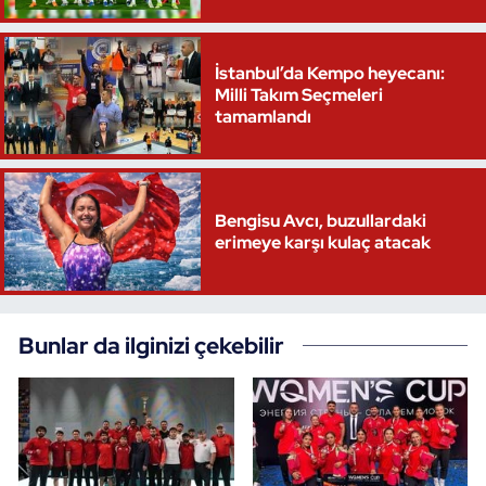
İstanbul’da Kempo heyecanı:
Milli Takım Seçmeleri
tamamlandı
Bengisu Avcı, buzullardaki
erimeye karşı kulaç atacak
Bunlar da ilginizi çekebilir