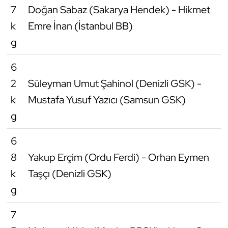
7
Doğan Sabaz (Sakarya Hendek) - Hikmet
Triatlon
k
Emre İnan (İstanbul BB)
g
Voleybol
6
Vücut Geliştirme Fitness
2
Süleyman Umut Şahinol (Denizli GSK) -
Wushu Kungfu
k
Mustafa Yusuf Yazıcı (Samsun GSK)
g
Yelken
6
Yüzme
8
Yakup Erçim (Ordu Ferdi) - Orhan Eymen
k
Taşçı (Denizli GSK)
g
7