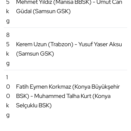
5
Mehmet Yıldız (Manisa BBSK) - Umut Can
k
Güdal (Samsun GSK)
g
8
5
Kerem Uzun (Trabzon) - Yusuf Yaser Aksu
k
(Samsun GSK)
g
1
0
Fatih Eymen Korkmaz (Konya Büyükşehir
0
BSK) - Muhammed Talha Kurt (Konya
k
Selçuklu BSK)
g