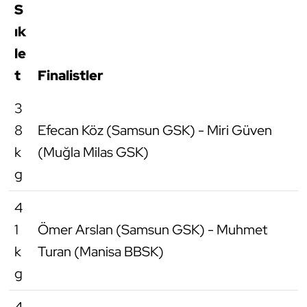
S
Kempo
ık
Kick Boks
le
t
Finalistler
Kürek
3
Masa Tenisi
8
Efecan Köz (Samsun GSK) - Miri Güven
k
(Muğla Milas GSK)
Modern Pentatlon
g
Motor Sporları
4
Muay Thai
1
Ömer Arslan (Samsun GSK) - Muhmet
k
Turan (Manisa BBSK)
Okçuluk
g
Optimist