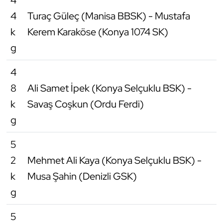
4
Oryantiring
4
Turaç Güleç (Manisa BBSK) - Mustafa
k
Kerem Karaköse (Konya 1074 SK)
Özel Sporcular
g
Paralimpik
4
8
Ali Samet İpek (Konya Selçuklu BSK) -
Ragbi
k
Savaş Coşkun (Ordu Ferdi)
Satranç
g
Su Topu
5
2
Mehmet Ali Kaya (Konya Selçuklu BSK) -
Sualtı Sporları
k
Musa Şahin (Denizli GSK)
g
Tekvando
5
Tenis