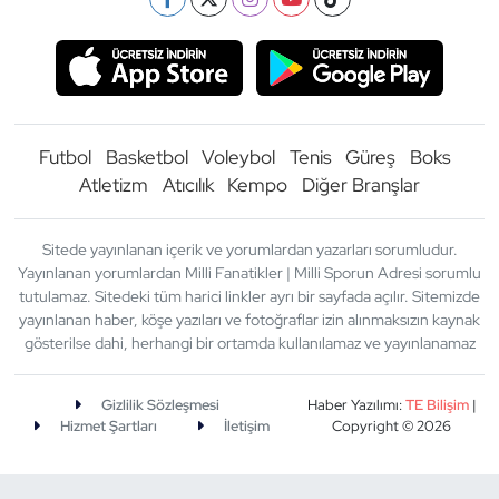
Futbol
Basketbol
Voleybol
Tenis
Güreş
Boks
Atletizm
Atıcılık
Kempo
Diğer Branşlar
Sitede yayınlanan içerik ve yorumlardan yazarları sorumludur.
Yayınlanan yorumlardan Milli Fanatikler | Milli Sporun Adresi sorumlu
tutulamaz. Sitedeki tüm harici linkler ayrı bir sayfada açılır. Sitemizde
yayınlanan haber, köşe yazıları ve fotoğraflar izin alınmaksızın kaynak
gösterilse dahi, herhangi bir ortamda kullanılamaz ve yayınlanamaz
Gizlilik Sözleşmesi
Haber Yazılımı:
TE Bilişim
|
Hizmet Şartları
İletişim
Copyright © 2026