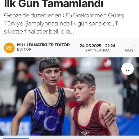
İlk Gün Tamamlandı
Bocce Bowling Dart
Gebze’de düzenlenen U15 Grekoromen Güreş
Türkiye Şampiyonası’nda ilk gün sona erdi, 11
Boks
sıklette finalistler belli oldu.
Briç
MILLI FANATIKLER EDITÖR
24.05.2025 - 22:24
9
EDITÖR
YAYINLANMA
GÖSTE
Buz Hokeyi
Buz Pateni
Çim Hokeyi
Cimnastik
Curling
Dağcılık