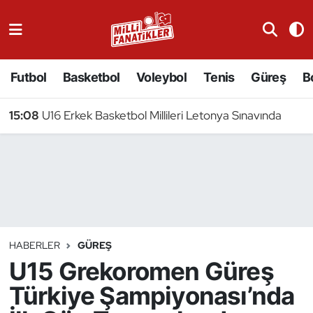
Atıcılık
Futbol
Basketbol
Voleybol
Tenis
Güreş
B
Atletizm
15:08
U16 Erkek Basketbol Millileri Letonya Sınavında
Badminton
Basketbol
Beyzbol
Bilardo
HABERLER
GÜREŞ
U15 Grekoromen Güreş
Binicilik
Türkiye Şampiyonası’nda
Bisiklet