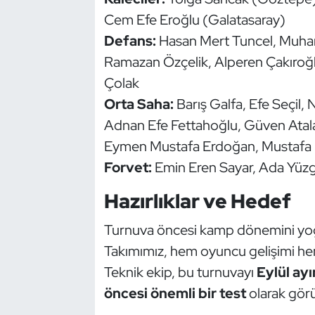
Kempo
Cem Efe Eroğlu (Galatasaray)
Defans:
Hasan Mert Tuncel, Muha
Kick Boks
Ramazan Özçelik, Alperen Çakıroğlu
Çolak
Kürek
Orta Saha:
Barış Galfa, Efe Seçil, 
Masa Tenisi
Adnan Efe Fettahoğlu, Güven Atala
Eymen Mustafa Erdoğan, Mustafa
Modern Pentatlon
Forvet:
Emin Eren Sayar, Ada Yüz
Motor Sporları
Hazırlıklar ve Hedef
Muay Thai
Turnuva öncesi kamp dönemini yoğu
Takımımız, hem oyuncu gelişimi he
Okçuluk
Teknik ekip, bu turnuvayı
Eylül ay
öncesi önemli bir test
olarak görü
Optimist