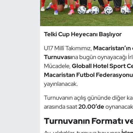
Dans Sporları
Dövüş Sanatı
Telki Cup Heyecanı Başlıyor
E-Spor
U17 Millî Takımımız,
Macaristan’ın 
Turnuvası
na bugün oynayacağı İrl
Eskrim
Mücadele,
Globall Hotel Sport C
Macaristan Futbol Federasyonu
Futbol
yayınlanacak.
Futsal
Turnuvanın açılış gününde diğer kar
Genel
arasında saat
20.00’de
oynanacak
Turnuvanın Formatı ve
Golf
Ay-yıldızlılar, turnuva boyunca
İrla