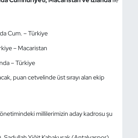
nda Cum. – Türkiye
kiye – Macaristan
anda – Türkiye
cak, puan cetvelinde üst sırayı alan ekip
önetimindeki millilerimizin aday kadrosu şu
 Sadullah Yiğit Kabakuşak (Antalyaspor),