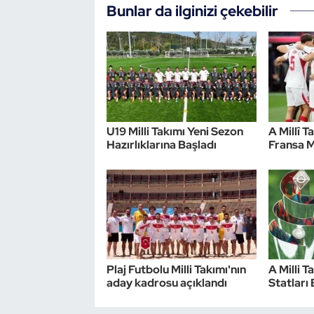
Bunlar da ilginizi çekebilir
Triatlon
Voleybol
Vücut Geliştirme Fitness
U19 Milli Takımı Yeni Sezon
A Millî T
Wushu Kungfu
Hazırlıklarına Başladı
Fransa M
Yelken
Yüzme
Plaj Futbolu Milli Takımı'nın
A Milli T
aday kadrosu açıklandı
Statları 