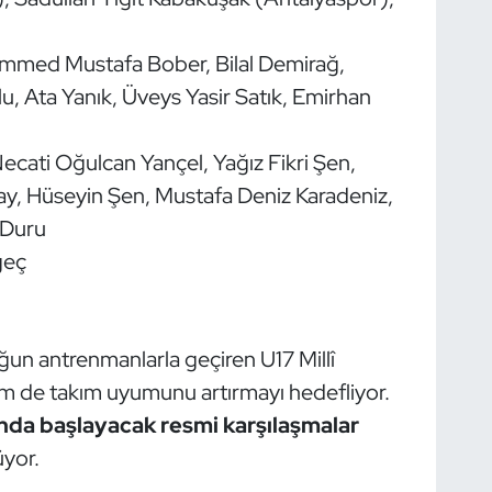
mmed Mustafa Bober, Bilal Demirağ,
, Ata Yanık, Üveys Yasir Satık, Emirhan
Necati Oğulcan Yançel, Yağız Fikri Şen,
y, Hüseyin Şen, Mustafa Deniz Karadeniz,
 Duru
geç
n antrenmanlarla geçiren U17 Millî
m de takım uyumunu artırmayı hedefliyor.
ında başlayacak resmi karşılaşmalar
yor.