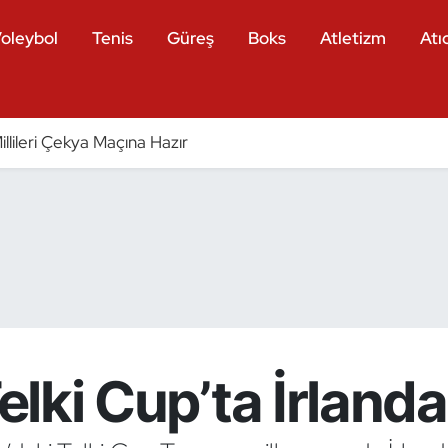
oleybol
Tenis
Güreş
Boks
Atletizm
Atıc
llileri Çekya Maçına Hazır
Telki Cup’ta İrlanda