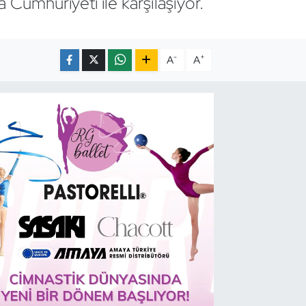
 Cumhuriyeti ile karşılaşıyor.
-
+
A
A