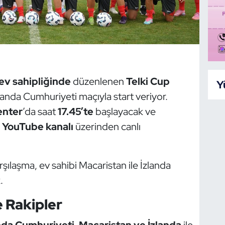
ev sahipliğinde
düzenlenen
Telki Cup
Y
anda Cumhuriyeti maçıyla start veriyor.
enter
’da saat
17.45’te
başlayacak ve
 YouTube kanalı
üzerinden canlı
şılaşma, ev sahibi Macaristan ile İzlanda
.
 Rakipler
nda Cumhuriyeti, Macaristan ve İzlanda
ile