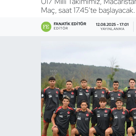
U17 Millî Takımımız, Macaristan
Maç, saat 17.45’te başlayacak.
Bocce Bowling Dart
FANATIK EDITÖR
12.08.2025 - 17:01
Boks
EDITÖR
YAYINLANMA
Briç
Buz Hokeyi
Buz Pateni
Çim Hokeyi
Cimnastik
Curling
Dağcılık