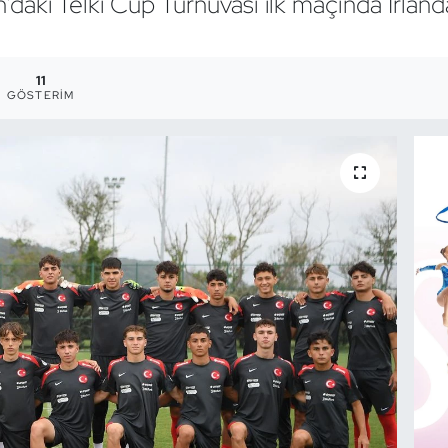
’daki Telki Cup Turnuvası ilk maçında İrlanda
11
GÖSTERIM