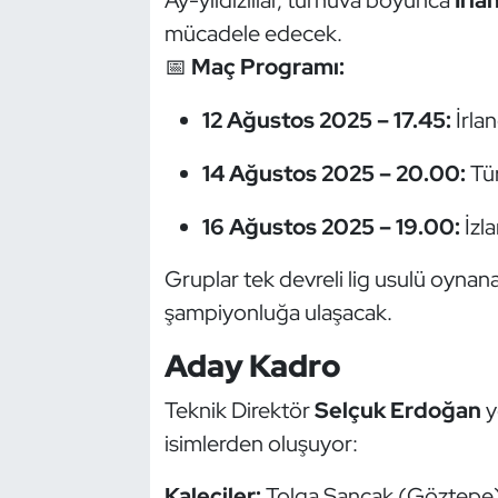
Güreş
mücadele edecek.
📅
Maç Programı:
Halter
12 Ağustos 2025 – 17.45:
İrla
Hava Sporları
14 Ağustos 2025 – 20.00:
Tür
Hentbol
16 Ağustos 2025 – 19.00:
İzl
İşitme Engelli Sporcular
Gruplar tek devreli lig usulü oynana
Judo ve Kuraş
şampiyonluğa ulaşacak.
Kano ve Rafting
Aday Kadro
Karate
Teknik Direktör
Selçuk Erdoğan
y
isimlerden oluşuyor:
Kayak
Kaleciler:
Tolga Sancak (Göztepe),