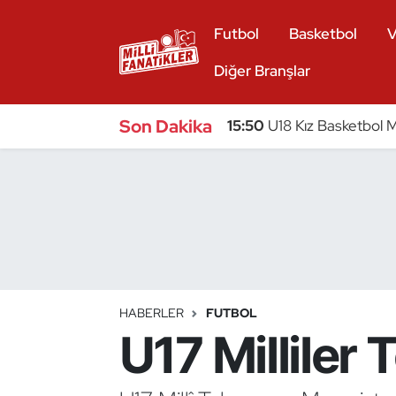
Futbol
Basketbol
V
Atıcılık
Diğer Branşlar
Atletizm
Son Dakika
15:50
U18 Kız Basketbol Mi
Badminton
Basketbol
Beyzbol
Bilardo
HABERLER
FUTBOL
U17 Milliler 
Binicilik
Bisiklet