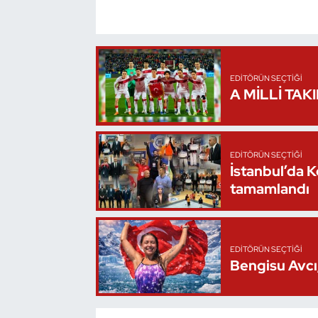
Oryantiring
Özel Sporcular
EDITÖRÜN SEÇTIĞI
A MİLLİ TAK
Paralimpik
Ragbi
EDITÖRÜN SEÇTIĞI
Satranç
İstanbul’da 
tamamlandı
Su Topu
Sualtı Sporları
EDITÖRÜN SEÇTIĞI
Bengisu Avcı,
Tekvando
Tenis