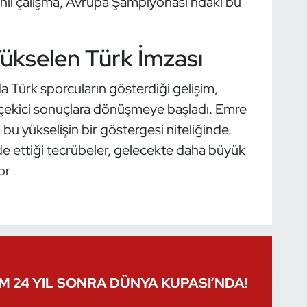
inli çalışma, Avrupa Şampiyonası'ndaki bu
ükselen Türk İmzası
a Türk sporcuların gösterdiği gelişim,
 çekici sonuçlara dönüşmeye başladı. Emre
 bu yükselişin bir göstergesi niteliğinde.
e ettiği tecrübeler, gelecekte daha büyük
or
IM 24 YIL SONRA DÜNYA KUPASI’NDA!