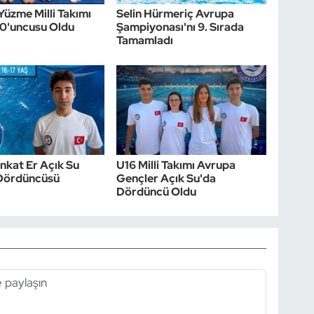
Yüzme Milli Takımı
Selin Hürmeriç Avrupa
10'uncusu Oldu
Şampiyonası'nı 9. Sırada
Tamamladı
nkat Er Açık Su
U16 Milli Takımı Avrupa
Dördüncüsü
Gençler Açık Su'da
Dördüncü Oldu