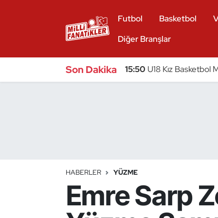
Futbol
Basketbol
V
Atıcılık
Diğer Branşlar
Atletizm
Son Dakika
15:50
U18 Kız Basketbol Mi
Badminton
Basketbol
Beyzbol
Bilardo
HABERLER
YÜZME
Emre Sarp Z
Binicilik
Bisiklet