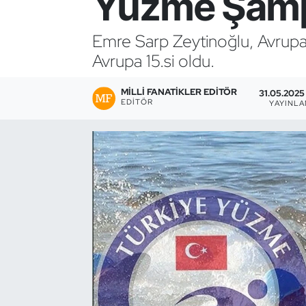
Yüzme Şampi
Bocce Bowling Dart
Emre Sarp Zeytinoğlu, Avrupa
Avrupa 15.si oldu.
Boks
MILLI FANATIKLER EDITÖR
Briç
31.05.2025 
EDITÖR
YAYINL
Buz Hokeyi
Buz Pateni
Çim Hokeyi
Cimnastik
Curling
Dağcılık