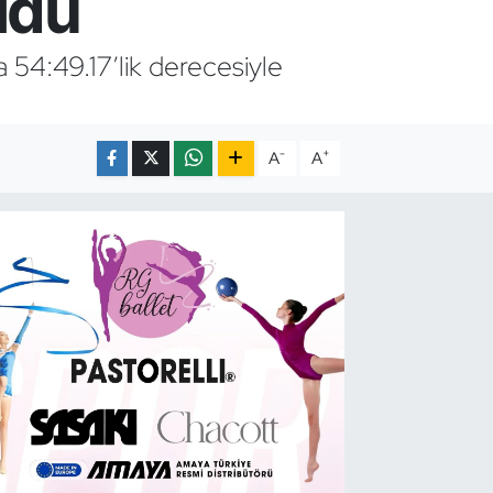
ldu
54:49.17’lik derecesiyle
-
+
A
A