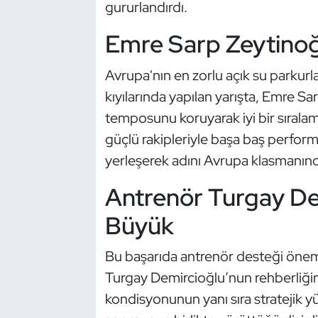
Güreş
gururlandırdı.
Emre Sarp Zeytinoğ
Halter
Avrupa'nın en zorlu açık su parkurla
Hava Sporları
kıyılarında yapılan yarışta, Emre S
Hentbol
temposunu koruyarak iyi bir sırala
güçlü rakipleriyle başa baş perform
İşitme Engelli Sporcular
yerleşerek adını Avrupa klasmanında 
Judo ve Kuraş
Antrenör Turgay De
Büyük
Kano ve Rafting
Bu başarıda antrenör desteği önemli
Karate
Turgay Demircioğlu’nun rehberliğinde
Kayak
kondisyonunun yanı sıra stratejik yü