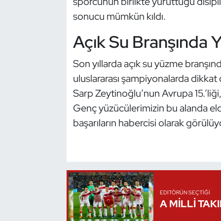
sporcunun birlikte yürüttüğü disipl
Kempo
sonucu mümkün kıldı.
Kick Boks
Açık Su Branşında Y
Kürek
Son yıllarda açık su yüzme branşınd
uluslararası şampiyonalarda dikkat
Masa Tenisi
Sarp Zeytinoğlu’nun Avrupa 15.’liği,
Genç yüzücülerimizin bu alanda eld
Modern Pentatlon
başarıların habercisi olarak görülüy
Motor Sporları
Muay Thai
Okçuluk
EDITÖRÜN SEÇTIĞI
A MİLLİ TAK
Optimist