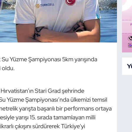
k Su Yüzme Şampiyonası 5km yarışında
Y
i oldu.
 Hırvatistan’ın Stari Grad şehrinde
Su Yüzme Şampiyonası’nda ülkemizi temsil
trelik yarışta başarılı bir performans ortaya
siyle yarışı 15. sırada tamamlayan milli
krarlı çıkışını sürdürerek Türkiye'yi