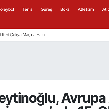
oleybol
Tenis
Güreş
Boks
Atletizm
Atıc
llileri Çekya Maçına Hazır
eytinoğlu, Avrupa