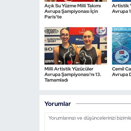
Açık Su Yüzme Milli Takımı
Artistik 
Avrupa Şampiyonası İçin
Avrupa 
Triatlon
Paris'te
Voleybol
Vücut Geliştirme Fitness
Wushu Kungfu
Milli Artistik Yüzücüler
Cemil Ca
Yelken
Avrupa Şampiyonası'nı 13.
Avrupa 
Tamamladı
Yüzme
Yorumlar