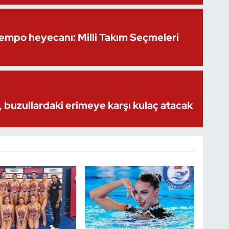
Kempo heyecanı: Milli Takım Seçmeleri
 buzullardaki erimeye karşı kulaç atacak