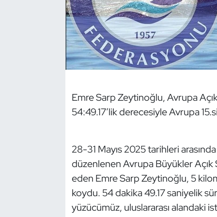
Dans Sporları
Dövüş Sanatı
E-Spor
Emre Sarp Zeytinoğlu, Avrupa Açı
Eskrim
54:49.17’lik derecesiyle Avrupa 15.s
Futbol
Futsal
28-31 Mayıs 2025 tarihleri arasında
düzenlenen Avrupa Büyükler Açık 
Genel
eden Emre Sarp Zeytinoğlu, 5 kilome
koydu. 54 dakika 49.17 saniyelik süre
Golf
yüzücümüz, uluslararası alandaki isti