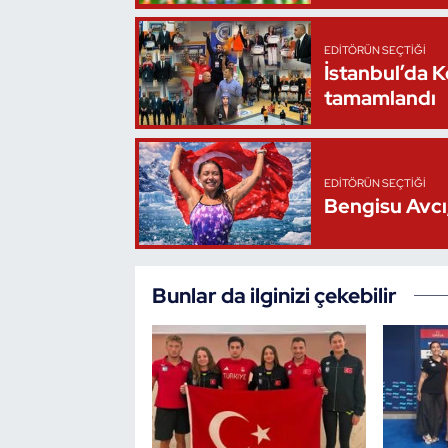
Oryantiring
EDITÖRÜN SEÇTIĞI
İstanbul’da 
Özel Sporcular
tamamlandı
Paralimpik
Ragbi
EDITÖRÜN SEÇTIĞI
Bengisu Avcı,
Satranç
Su Topu
Bunlar da ilginizi çekebilir
Sualtı Sporları
Tekvando
Tenis