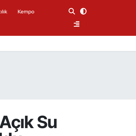
ılık
Kempo
 Açık Su