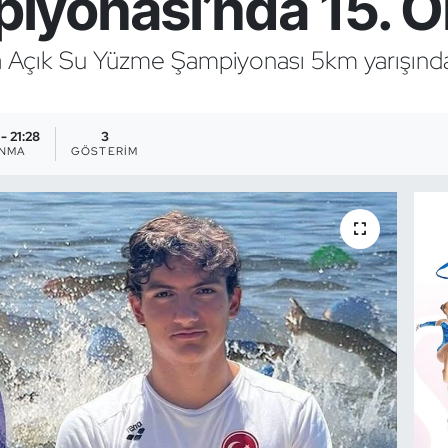
yonası’nda 15. O
 Açık Su Yüzme Şampiyonası 5km yarışında 
- 21:28
3
ANMA
GÖSTERIM