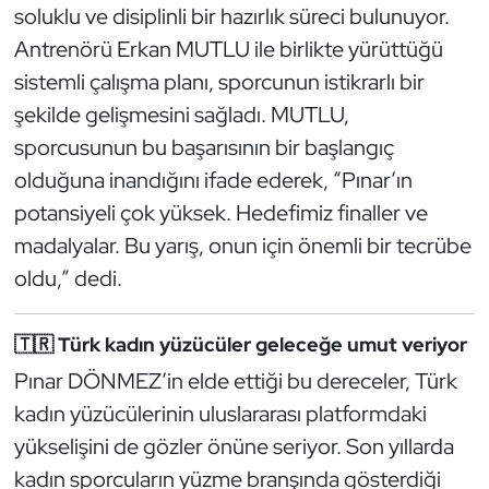
soluklu ve disiplinli bir hazırlık süreci bulunuyor.
Kempo
Antrenörü Erkan MUTLU ile birlikte yürüttüğü
Kick Boks
sistemli çalışma planı, sporcunun istikrarlı bir
şekilde gelişmesini sağladı. MUTLU,
Kürek
sporcusunun bu başarısının bir başlangıç
olduğuna inandığını ifade ederek, “Pınar’ın
Masa Tenisi
potansiyeli çok yüksek. Hedefimiz finaller ve
Modern Pentatlon
madalyalar. Bu yarış, onun için önemli bir tecrübe
oldu,” dedi.
Motor Sporları
🇹🇷 Türk kadın yüzücüler geleceğe umut veriyor
Muay Thai
Pınar DÖNMEZ’in elde ettiği bu dereceler, Türk
Okçuluk
kadın yüzücülerinin uluslararası platformdaki
yükselişini de gözler önüne seriyor. Son yıllarda
Optimist
kadın sporcuların yüzme branşında gösterdiği