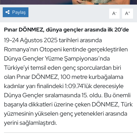
Paylaş
-
+
A
A
Dans Sporları
Pınar DÖNMEZ, dünya gençler arasında ilk 20’de
Dövüş Sanatı
19-24 Ağustos 2025 tarihleri arasında
E-Spor
Romanya'nın Otopeni kentinde gerçekleştirilen
Dünya Gençler Yüzme Şampiyonası’nda
Eskrim
Türkiye’yi temsil eden genç sporculardan biri
olan Pınar DÖNMEZ, 100 metre kurbağalama
Futbol
kadınlar yarı finalindeki 1:09.74’lük derecesiyle
Futsal
Dünya Gençler sıralamasında 15. oldu. Bu önemli
başarıyla dikkatleri üzerine çeken DÖNMEZ, Türk
Genel
yüzmesinin yükselen genç yetenekleri arasında
yerini sağlamlaştırdı.
Golf