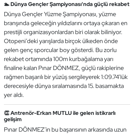
Güreş
🏊 Dünya Gençler Şampiyonası'nda güçlü rekabet
Dünya Gençler Yüzme Şampiyonası, yüzme
Halter
branşında geleceğin yıldızlarını ortaya çıkaran en
prestijli organizasyonlardan biri olarak biliniyor.
Hava Sporları
Otopeni’deki yarışlarda birçok ülkeden önde
Hentbol
gelen genç sporcular boy gösterdi. Bu zorlu
rekabet ortamında 100m kurbağalama yarı
İşitme Engelli Sporcular
finaline kalan Pınar DÖNMEZ, güçlü rakiplerine
rağmen başarılı bir yüzüş sergileyerek 1:09.74’lük
Judo ve Kuraş
derecesiyle dünya sıralamasında 15. basamakta
Kano ve Rafting
yer aldı.
Karate
👏 Antrenör-Erkan MUTLU ile gelen istikrarlı
gelişim
Kayak
Pınar DÖNMEZ’in bu başarısının arkasında uzun