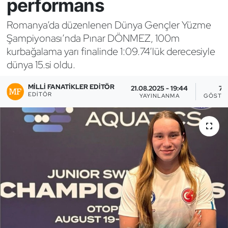
performans
Bocce Bowling Dart
Romanya’da düzenlenen Dünya Gençler Yüzme
Şampiyonası’nda Pınar DÖNMEZ, 100m
Boks
kurbağalama yarı finalinde 1:09.74’lük derecesiyle
dünya 15.si oldu.
Briç
MILLI FANATIKLER EDITÖR
21.08.2025 - 19:44
7
Buz Hokeyi
EDITÖR
YAYINLANMA
GÖSTE
Buz Pateni
Çim Hokeyi
Cimnastik
Curling
Dağcılık