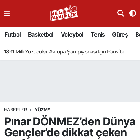
Atıcılık
Futbol
Basketbol
Voleybol
Tenis
Güreş
B
Atletizm
18:11
Milli Yüzücüler Avrupa Şampiyonası İçin Paris’te
Badminton
Basketbol
Beyzbol
Bilardo
HABERLER
YÜZME
Pınar DÖNMEZ’den Dünya
Binicilik
Gençler’de dikkat çeken
Bisiklet