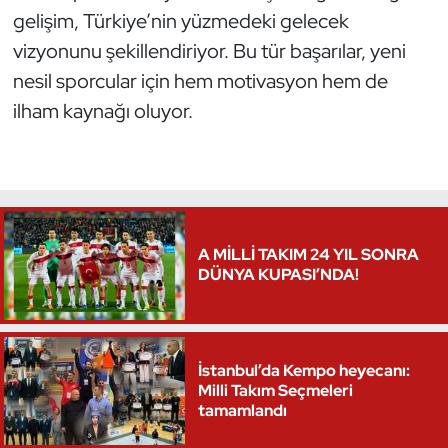
gelişim, Türkiye’nin yüzmedeki gelecek
Oryantiring
vizyonunu şekillendiriyor. Bu tür başarılar, yeni
nesil sporcular için hem motivasyon hem de
Özel Sporcular
ilham kaynağı oluyor.
Paralimpik
Ragbi
Satranç
A MİLLİ TAKIM 24 YIL SONRA
DÜNYA KUPASI’NDA!
Su Topu
Sualtı Sporları
İstanbul’da Kempo heyecanı:
Tekvando
Milli Takım Seçmeleri
tamamlandı
Tenis