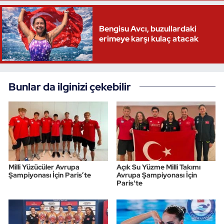
Triatlon
Bengisu Avcı, buzullardaki
erimeye karşı kulaç atacak
Voleybol
Vücut Geliştirme Fitness
Bunlar da ilginizi çekebilir
Wushu Kungfu
Yelken
Yüzme
Milli Yüzücüler Avrupa
Açık Su Yüzme Milli Takımı
Şampiyonası İçin Paris’te
Avrupa Şampiyonası İçin
Paris'te