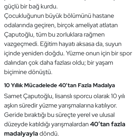
güçlü bir bağ kurdu.
Dans Sporları
Çocukluğunun büyük bölümünü hastane
odalarında geçiren, birçok ameliyat atlatan
Dövüş Sanatı
Çaputoğlu, tüm bu zorluklara rağmen
vazgeçmedi. Eğitim hayatı aksasa da, suyun
E-Spor
içinde yeniden doğdu. Yüzme onun için bir spor
dalından çok daha fazlası oldu; bir yaşam
Eskrim
biçimine dönüştü.
Futbol
10 Yıllık Mücadelede 40’tan Fazla Madalya
Futsal
Samet Çaputoğlu, lisanslı sporcu olarak 10 yılı
aşkın süredir yüzme yarışmalarına katılıyor.
Genel
Geride bıraktığı bu süreçte yerel ve ulusal
düzeyde katıldığı yarışmalardan
40’tan fazla
Golf
madalyayla
döndü.