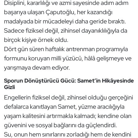
Disiplini, kararlılığı ve azmi sayesinde adım adım
Güreş
başarıya ulaşan Çaputoğlu, her kazandığı
Halter
madalyada bir mücadeleyi daha geride bıraktı.
Sadece fiziksel değil, zihinsel dayanıklılığıyla da
Hava Sporları
birçok kişiye örnek oldu.
Dört gün süren haftalık antrenman programıyla
Hentbol
formunu koruyan milli yüzücü, hâlâ gelişmeye ve
İşitme Engelli Sporcular
yarışmaya devam ediyor.
Sporun Dönüştürücü Gücü: Samet’in Hikâyesinde
Judo ve Kuraş
Gizli
Kano ve Rafting
Engellerin fiziksel değil, zihinsel olduğu gerçeğini
defalarca kanıtlayan Samet, yüzme aracılığıyla
Karate
yaşam kalitesini artırmakla kalmadı; kendine olan
güvenini ve sosyal bağlarını da güçlendirdi.
Kayak
Su, onun hem sınırlarını zorladığı hem de kendini