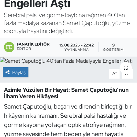
Engelleri Aştı
Bocce Bowling Dart
Serebral palsi ve görme kaybına rağmen 40’tan
fazla madalya kazanan Samet Çaputoğlu, yüzme
Boks
sporuyla hayatını değiştirdi.
Briç
FANATIK EDITÖR
15.08.2025 - 22:42
9
EDITÖR
YAYINLANMA
GÖSTERIM
Buz Hokeyi
Paylaş
Buz Pateni
-
+
A
A
Çim Hokeyi
Azimle Yüzülen Bir Hayat: Samet Çaputoğlu’nun
İlham Veren Hikâyesi
Cimnastik
Samet Çaputoğlu, başarı ve direncin birleştiği bir
hikâyenin kahramanı. Serebral palsi hastalığı ve
Curling
görme kaybına yol açan optik atrofiye rağmen,
yüzme sayesinde hem bedeniyle hem hayatla
Dağcılık