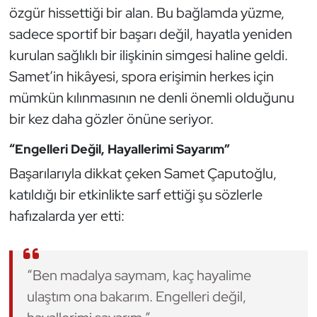
özgür hissettiği bir alan. Bu bağlamda yüzme,
Kempo
sadece sportif bir başarı değil, hayatla yeniden
Kick Boks
kurulan sağlıklı bir ilişkinin simgesi haline geldi.
Samet’in hikâyesi, spora erişimin herkes için
Kürek
mümkün kılınmasının ne denli önemli olduğunu
bir kez daha gözler önüne seriyor.
Masa Tenisi
“Engelleri Değil, Hayallerimi Sayarım”
Modern Pentatlon
Başarılarıyla dikkat çeken Samet Çaputoğlu,
katıldığı bir etkinlikte sarf ettiği şu sözlerle
Motor Sporları
hafızalarda yer etti:
Muay Thai
Okçuluk
“Ben madalya saymam, kaç hayalime
ulaştım ona bakarım. Engelleri değil,
Optimist