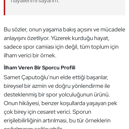
hayallerimi sayarım.”
Oryantiring
Özel Sporcular
Bu sözler, onun yaşama bakış açısını ve mücadele
anlayışını özetliyor. Yüzerek kurduğu hayat,
Paralimpik
sadece spor camiası için değil, tüm toplum için
Ragbi
ilham verici bir örnek.
Satranç
İlham Veren Bir Sporcu Profili
Samet Çaputoğlu’nun elde ettiği başarılar,
Su Topu
bireysel bir azmin ve doğru yönlendirme ile
desteklenmiş bir spor yolculuğunun ürünü.
Sualtı Sporları
Onun hikâyesi, benzer koşullarda yaşayan pek
çok birey için cesaret verici. Sporun
Tekvando
erişilebilirliğinin artırılması, bu tür örneklerin
Tenis