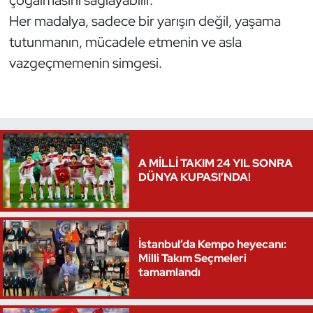
çoğalmasını sağlayabilir.
Her madalya, sadece bir yarışın değil, yaşama
Triatlon
tutunmanın, mücadele etmenin ve asla
vazgeçmemenin simgesi.
Voleybol
Vücut Geliştirme Fitness
Wushu Kungfu
A MİLLİ TAKIM 24 YIL SONRA
Yelken
DÜNYA KUPASI’NDA!
Yüzme
İstanbul’da Kempo heyecanı:
Milli Takım Seçmeleri
tamamlandı