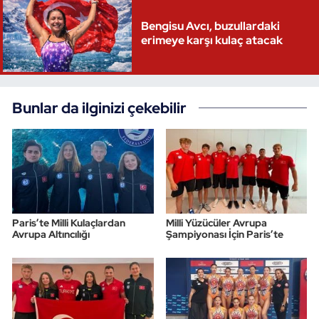
Bengisu Avcı, buzullardaki
erimeye karşı kulaç atacak
Bunlar da ilginizi çekebilir
Paris’te Milli Kulaçlardan
Milli Yüzücüler Avrupa
Avrupa Altıncılığı
Şampiyonası İçin Paris’te