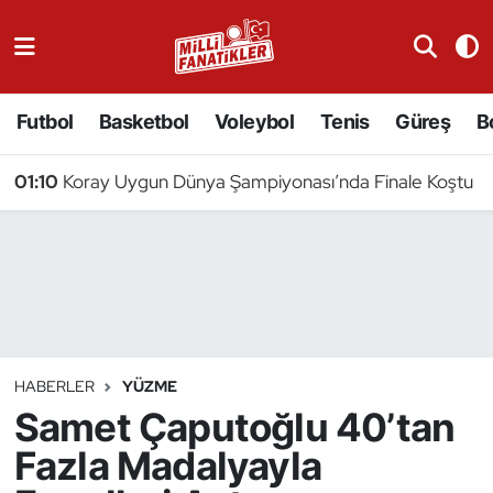
Atıcılık
Futbol
Basketbol
Voleybol
Tenis
Güreş
B
Atletizm
01:10
Koray Uygun Dünya Şampiyonası’nda Finale Koştu
Badminton
Basketbol
Beyzbol
Bilardo
HABERLER
YÜZME
Samet Çaputoğlu 40’tan
Binicilik
Fazla Madalyayla
Bisiklet