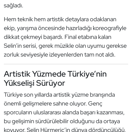
sağladı.
Kempo
Hem teknik hem artistik detaylara odaklanan
Kick Boks
ekip, yarışma öncesinde hazırladığı koreografiyle
Kürek
dikkat çekmeyi başardı. Final etabına kalan
Selin’in serisi, gerek müzikle olan uyumu gerekse
Masa Tenisi
zorluk seviyesiyle izleyenlerden tam not aldı.
Modern Pentatlon
Artistik Yüzmede Türkiye’nin
Motor Sporları
Yükselişi Sürüyor
Türkiye son yıllarda artistik yüzme branşında
Muay Thai
önemli gelişmelere sahne oluyor. Genç
Okçuluk
sporcuların uluslararası alanda başarı kazanması,
bu gelişimin sürdürülebilir olduğunu da ortaya
Optimist
koyuyor. Selin Hürmeriç’in dünya dördüncülüğü,