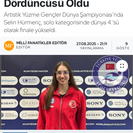
Dördüncüsü Oldu
Bocce Bowling Dart
Artistik Yüzme Gençler Dünya Şampiyonası’nda
Selin Hürmeriç, solo kategorisinde dünya 4.’sü
Boks
olarak finale yükseldi.
Briç
MILLI FANATIKLER EDITÖR
27.08.2025 - 21:11
9
EDITÖR
YAYINLANMA
GÖSTER
Buz Hokeyi
Buz Pateni
Çim Hokeyi
Cimnastik
Curling
Dağcılık