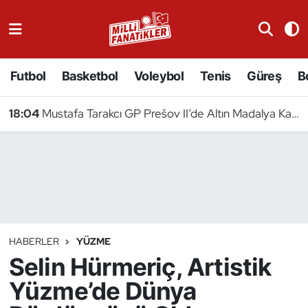
Atıcılık
Futbol
Basketbol
Voleybol
Tenis
Güreş
B
Atletizm
18:04
Mustafa Tarakcı GP Prešov II’de Altın Madalya Kazandı
Badminton
Basketbol
Beyzbol
Bilardo
HABERLER
YÜZME
Selin Hürmeriç, Artistik
Binicilik
Yüzme’de Dünya
Bisiklet