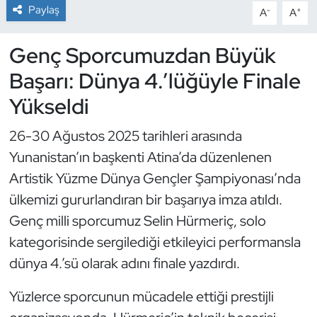
Paylaş
-
+
A
A
Dans Sporları
Genç Sporcumuzdan Büyük
Dövüş Sanatı
Başarı: Dünya 4.’lüğüyle Finale
Yükseldi
E-Spor
26-30 Ağustos 2025 tarihleri arasında
Eskrim
Yunanistan’ın başkenti Atina’da düzenlenen
Artistik Yüzme Dünya Gençler Şampiyonası’nda
Futbol
ülkemizi gururlandıran bir başarıya imza atıldı.
Futsal
Genç milli sporcumuz Selin Hürmeriç, solo
kategorisinde sergilediği etkileyici performansla
Genel
dünya 4.’sü olarak adını finale yazdırdı.
Golf
Yüzlerce sporcunun mücadele ettiği prestijli