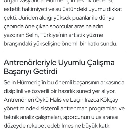
organizasyonda, Hürmeriç’in teknik becerisi,
Güreş
estetik hakimiyeti ve su üstündeki uyumu dikkat
Halter
çekti. Jüriden aldığı yüksek puanlar ile dünya
çapında öne çıkan sporcular arasına adını
Hava Sporları
yazdıran Selin, Türkiye’nin artistik yüzme
branşındaki yükselişine önemli bir katkı sundu.
Hentbol
Antrenörleriyle Uyumlu Çalışma
İşitme Engelli Sporcular
Başarıyı Getirdi
Judo ve Kuraş
Selin Hürmeriç’in bu önemli başarısının arkasında
Kano ve Rafting
disiplinli ve özverili bir hazırlık süreci yer alıyor.
Antrenörleri Öykü Halis ve Laçin Irazca Kökçay
Karate
yönetimindeki sistemli antrenman programları ve
teknik analiz çalışmaları, sporcunun uluslararası
Kayak
düzeyde rekabet edebilmesine büyük katkı