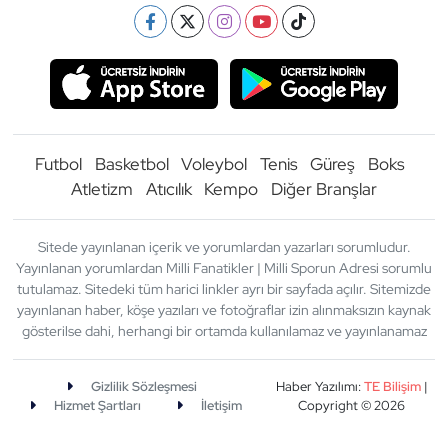
Futbol
Basketbol
Voleybol
Tenis
Güreş
Boks
Atletizm
Atıcılık
Kempo
Diğer Branşlar
Sitede yayınlanan içerik ve yorumlardan yazarları sorumludur.
Yayınlanan yorumlardan Milli Fanatikler | Milli Sporun Adresi sorumlu
tutulamaz. Sitedeki tüm harici linkler ayrı bir sayfada açılır. Sitemizde
yayınlanan haber, köşe yazıları ve fotoğraflar izin alınmaksızın kaynak
gösterilse dahi, herhangi bir ortamda kullanılamaz ve yayınlanamaz
Gizlilik Sözleşmesi
Haber Yazılımı:
TE Bilişim
|
Hizmet Şartları
İletişim
Copyright © 2026