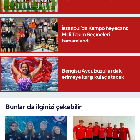
Triatlon
Voleybol
İstanbul’da Kempo heyecanı:
Milli Takım Seçmeleri
tamamlandı
Vücut Geliştirme Fitness
Wushu Kungfu
Bengisu Avcı, buzullardaki
Yelken
erimeye karşı kulaç atacak
Yüzme
Bunlar da ilginizi çekebilir