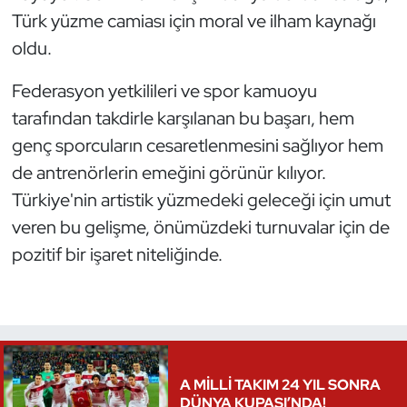
Türk yüzme camiası için moral ve ilham kaynağı
Oryantiring
oldu.
Özel Sporcular
Federasyon yetkilileri ve spor kamuoyu
tarafından takdirle karşılanan bu başarı, hem
Paralimpik
genç sporcuların cesaretlenmesini sağlıyor hem
Ragbi
de antrenörlerin emeğini görünür kılıyor.
Türkiye'nin artistik yüzmedeki geleceği için umut
Satranç
veren bu gelişme, önümüzdeki turnuvalar için de
pozitif bir işaret niteliğinde.
Su Topu
Sualtı Sporları
Tekvando
A MİLLİ TAKIM 24 YIL SONRA
Tenis
DÜNYA KUPASI’NDA!